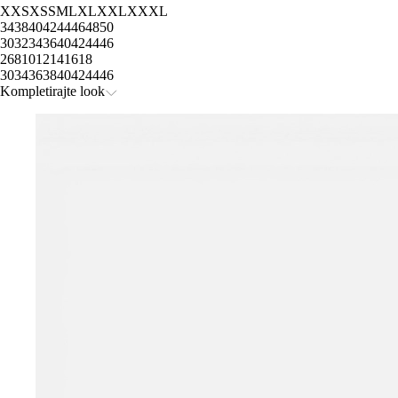
XXS
XS
S
M
L
XL
XXL
XXXL
34
38
40
42
44
46
48
50
30
32
34
36
40
42
44
46
2
6
8
10
12
14
16
18
30
34
36
38
40
42
44
46
Kompletirajte look