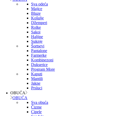
Sva odeća
Majice
Bluze
Košulje
Džemperi
Rolke
Sakoi
Haljine
Suknje
Šortsevi
Pantalone
Farmerke
Kombinezoni
Dukserice
Program More
Kaputi
Mantili
Jakne
Prsluci
OBUĆA
OBUĆA
Sva obuća
Čizme
Cipele