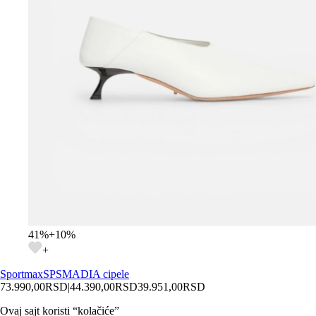
41
%
+
10
%
+
Sportmax
SPSMADIA cipele
73.990,00
RSD
|
44.390,00
RSD
39.951,00
RSD
Ovaj sajt koristi “kolačiće”