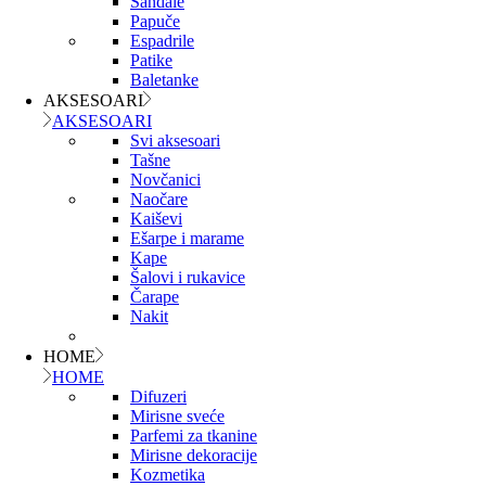
Sandale
Papuče
Espadrile
Patike
Baletanke
AKSESOARI
AKSESOARI
Svi aksesoari
Tašne
Novčanici
Naočare
Kaiševi
Ešarpe i marame
Kape
Šalovi i rukavice
Čarape
Nakit
HOME
HOME
Difuzeri
Mirisne sveće
Parfemi za tkanine
Mirisne dekoracije
Kozmetika