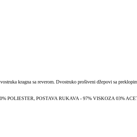
vostruka kragna sa reverom. Dvostruko prošiveni džepovi sa preklopima i
100% POLIESTER, POSTAVA RUKAVA - 97% VISKOZA 03% ACE