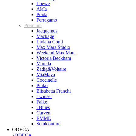
Loewe
Alaïa
Prada
Ferragamo
Premium
Jacquemus
Mackage
Liviana Conti
Max Mara Studio
Weekend Max Mara
Victoria Beckham
Marella
Zadig&Voltaire
MiaMaya
Coccinelle
Pinko
Elisabetta Franchi
Twinset
Falke
i Blues
Carven
EMME
Semicouture
ODEĆA
ODEĆA