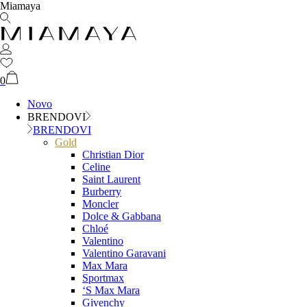
Miamaya
0
Novo
BRENDOVI
BRENDOVI
Gold
Christian Dior
Celine
Saint Laurent
Burberry
Moncler
Dolce & Gabbana
Chloé
Valentino
Valentino Garavani
Max Mara
Sportmax
‘S Max Mara
Givenchy