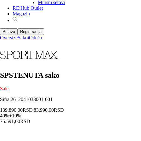
Mirisni setovi
RE:Hub Outlet
Magazin
Prijava
Registracija
Oversize
Sakoi
Odeća
SPSTENUTA sako
Sale
Šifra
:
2612041033001-001
139.890,00
RSD
|
83.990,00
RSD
40
%
+
10
%
75.591,00
RSD