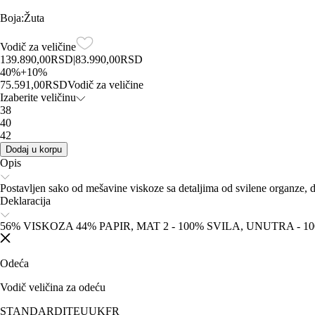
Boja
:
Žuta
Vodič za veličine
139.890,00
RSD
|
83.990,00
RSD
40
%
+
10
%
75.591,00
RSD
Vodič za veličine
Izaberite veličinu
38
40
42
Dodaj u korpu
Opis
Postavljen sako od mešavine viskoze sa detaljima od svilene organze, d
Deklaracija
56% VISKOZA 44% PAPIR, MAT 2 - 100% SVILA, UNUTRA - 
Odeća
Vodič veličina za odeću
STANDARD
IT
EU
UK
FR