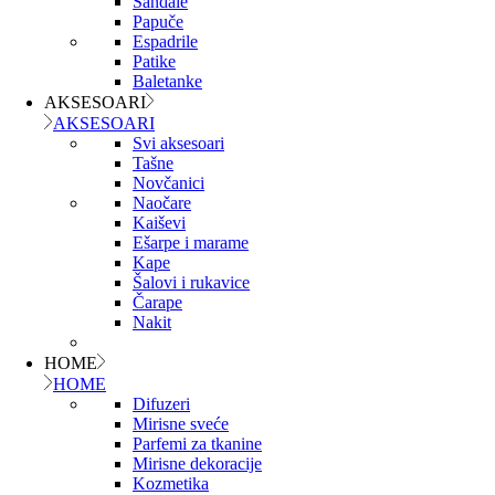
Sandale
Papuče
Espadrile
Patike
Baletanke
AKSESOARI
AKSESOARI
Svi aksesoari
Tašne
Novčanici
Naočare
Kaiševi
Ešarpe i marame
Kape
Šalovi i rukavice
Čarape
Nakit
HOME
HOME
Difuzeri
Mirisne sveće
Parfemi za tkanine
Mirisne dekoracije
Kozmetika