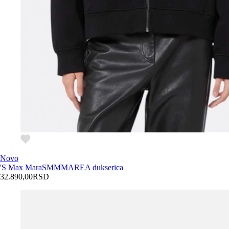
Novo
'S Max Mara
SMMMAREA dukserica
32.890,00
RSD