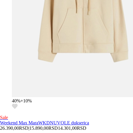
40
%
+
10
%
Sale
Weekend Max Mara
WKDNUVOLE dukserica
26.390,00
RSD
|
15.890,00
RSD
14.301,00
RSD