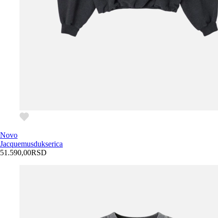
Novo
Jacquemus
dukserica
51.590,00
RSD