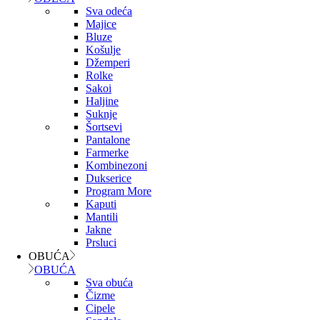
Sva odeća
Majice
Bluze
Košulje
Džemperi
Rolke
Sakoi
Haljine
Suknje
Šortsevi
Pantalone
Farmerke
Kombinezoni
Dukserice
Program More
Kaputi
Mantili
Jakne
Prsluci
OBUĆA
OBUĆA
Sva obuća
Čizme
Cipele