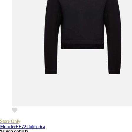
Store Only
Moncler
EE72 dukserica
76.690,00
RSD