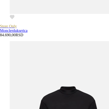
Store Only
Moncler
dukserica
84.690,00
RSD