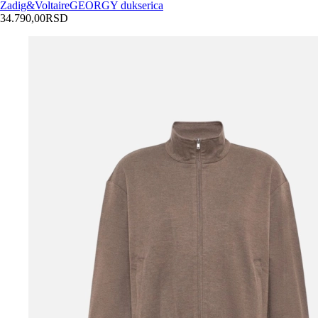
Zadig&Voltaire
GEORGY dukserica
34.790,00
RSD