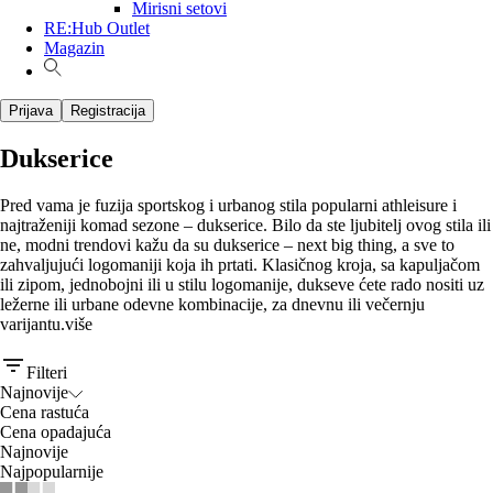
Mirisni setovi
RE:Hub Outlet
Magazin
Prijava
Registracija
Dukserice
Pred vama je fuzija sportskog i urbanog stila popularni athleisure i
najtraženiji komad sezone – dukserice. Bilo da ste ljubitelj ovog stila ili
ne, modni trendovi kažu da su dukserice – next big thing, a sve to
zahvaljujući logomaniji koja ih prtati. Klasičnog kroja, sa kapuljačom
ili zipom, jednobojni ili u stilu logomanije, dukseve ćete rado nositi uz
ležerne ili urbane odevne kombinacije, za dnevnu ili večernju
varijantu.
više
Filteri
Najnovije
Cena rastuća
Cena opadajuća
Najnovije
Najpopularnije