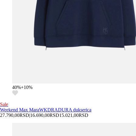
40
%
+
10
%
Sale
Weekend Max Mara
WKDRADURA dukserica
27.790,00
RSD
|
16.690,00
RSD
15.021,00
RSD