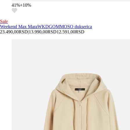
41
%
+
10
%
Sale
Weekend Max Mara
WKDGOMMOSO dukserica
23.490,00
RSD
|
13.990,00
RSD
12.591,00
RSD