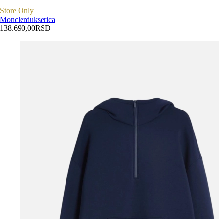
Store Only
Moncler
dukserica
138.690,00
RSD