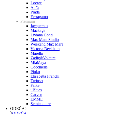
Loewe
Alaïa
Prada
Ferragamo
Premium
Jacquemus
Mackage
Liviana Conti
Max Mara Studio
Weekend Max Mara
Victoria Beckham
Marella
Zadig&Voltaire
MiaMaya
Coccinelle
Pinko
Elisabetta Franchi
Twinset
Falke
i Blues
Carven
EMME
Semicouture
ODEĆA
ODEĆA