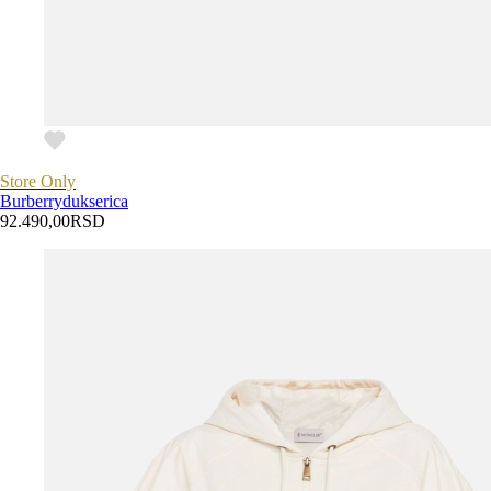
Store Only
Burberry
dukserica
92.490,00
RSD