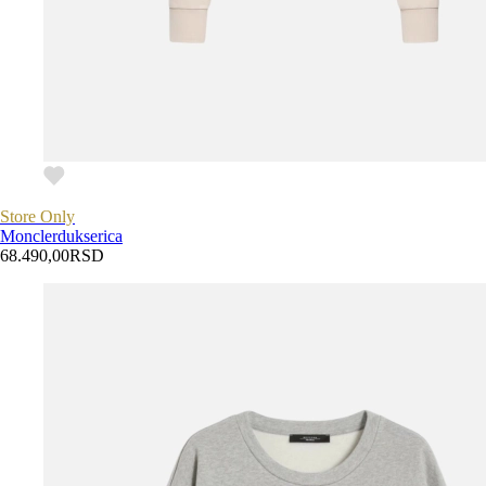
Store Only
Moncler
dukserica
68.490,00
RSD