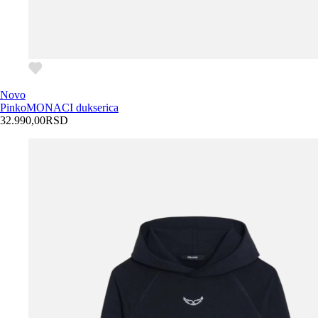
Novo
Pinko
MONACI dukserica
32.990,00
RSD