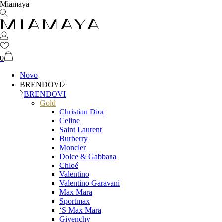
Miamaya
0
Novo
BRENDOVI
BRENDOVI
Gold
Christian Dior
Celine
Saint Laurent
Burberry
Moncler
Dolce & Gabbana
Chloé
Valentino
Valentino Garavani
Max Mara
Sportmax
‘S Max Mara
Givenchy