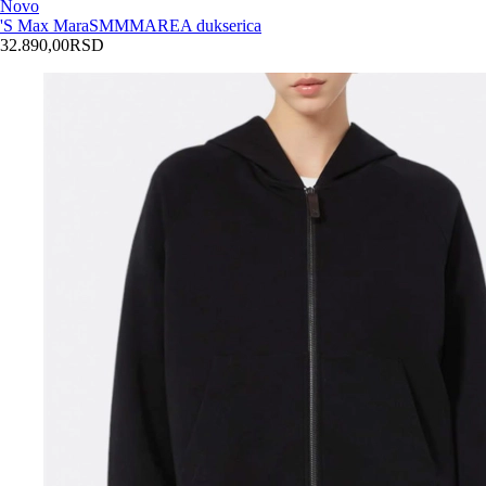
Novo
'S Max Mara
SMMMAREA dukserica
32.890,00
RSD