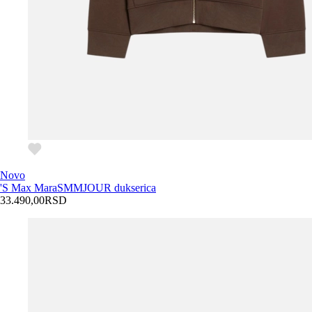
Novo
'S Max Mara
SMMJOUR dukserica
33.490,00
RSD