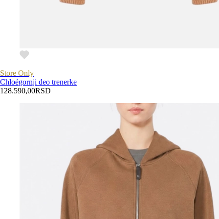
Store Only
Chloé
gornji deo trenerke
128.590,00
RSD