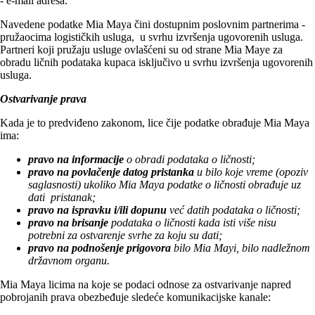
- e-mail adresa.
Navedene podatke Mia Maya čini dostupnim poslovnim partnerima -
pružaocima logističkih usluga, u svrhu izvršenja ugovorenih usluga.
Partneri koji pružaju usluge ovlašćeni su od strane Mia Maye za
obradu ličnih podataka kupaca isključivo u svrhu izvršenja ugovorenih
usluga.
Ostvarivanje prava
Kada je to predviđeno zakonom, lice čije podatke obrađuje Mia Maya
ima:
pravo na informacije
o obradi podataka o ličnosti;
pravo na povlačenje datog pristanka
u bilo koje vreme (opoziv
saglasnosti) ukoliko Mia Maya podatke o ličnosti obrađuje uz
dati pristanak;
pravo na ispravku i/ili dopunu
već datih podataka o ličnosti;
pravo na brisanje
podataka o ličnosti kada isti više nisu
potrebni za ostvarenje svrhe za koju su dati;
pravo na podnošenje prigovora
bilo Mia Mayi, bilo nadležnom
državnom organu.
Mia Maya licima na koje se podaci odnose za ostvarivanje napred
pobrojanih prava obezbeđuje sledeće komunikacijske kanale: