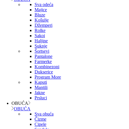
Sva odeća
Majice
Bluze
Košulje
Džemperi
Rolke
Sakoi
Haljine
Suknje
Šortsevi
Pantalone
Farmerke
Kombinezoni
Dukserice
Program More
Kaputi
Mantili
Jakne
Prsluci
OBUĆA
OBUĆA
Sva obuća
Čizme
Cipele