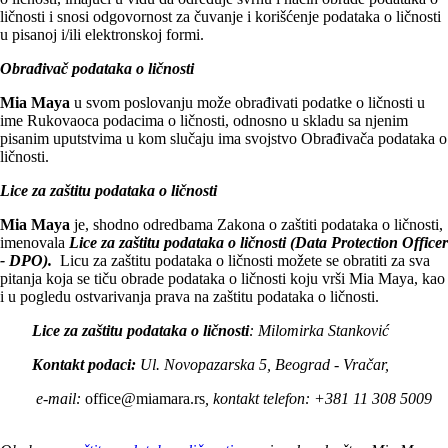
ličnosti i snosi odgovornost za čuvanje i korišćenje podataka o ličnosti
u pisanoj i/ili elektronskoj formi.
Obrađivač podataka o ličnosti
Mia Maya
u svom poslovanju može obrađivati podatke o ličnosti u
ime Rukovaoca podacima o ličnosti, odnosno u skladu sa njenim
pisanim uputstvima u kom slučaju ima svojstvo Obrađivača podataka o
ličnosti.
Lice za zaštitu podataka o ličnosti
Mia Maya
je, shodno odredbama Zakona o zaštiti podataka o ličnosti,
imenovala
Lice za zaštitu podataka o ličnosti (Data Protection Officer
- DPO).
Licu za zaštitu podataka o ličnosti možete se obratiti za sva
pitanja
koja se tiču obrade podataka o ličnosti koju vrši Mia Maya, kao
i u pogledu ostvarivanja prava na zaštitu podataka o ličnosti.
Lice za zaštitu podataka o ličnosti
: Milomirka Stanković
Kontakt podaci:
Ul. Novopazarska 5
, Beograd - Vračar,
e-mail:
office@miamara.rs
,
kontakt telefon: +381 11 308 5009