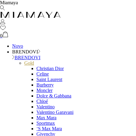
Miamaya
0
Novo
BRENDOVI
BRENDOVI
Gold
Christian Dior
Celine
Saint Laurent
Burberry
Moncler
Dolce & Gabbana
Chloé
Valentino
Valentino Garavani
Max Mara
Sportmax
‘S Max Mara
Givenchy