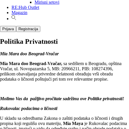
Mirisni setovi
RE:Hub Outlet
Magazin
Prijava
Registracija
Politika Privatnosti
Mia Mara doo Beograd-Vračar
Mia Mara doo Beograd-Vračar,
sa sedištem u Beogradu, opština
Vračar, ul. Novopazarska 5, MB: 20966211, PIB: 108274396,
prilikom obavaljanja privredne delatnosti obrađuju vrši obradu
podataka o ličnosti poštujući pri tom sve relevantne propise.
Molimo Vas da pažljivo pročitate sadržinu ove Politike privatnosti!
Rukovalac podacima o ličnosti
U skladu sa odredbama Zakona o zaštiti podataka o ličnosti i drugih
propisa koji regulišu ovu materiju,
Mia Maya
je Rukovalac podacima
o ličnosti, imajući u vidu da određuje svrhu i način obrade podataka o