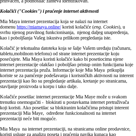
prihvaćen, a podnosilac zahteva identifikovan.
Kolačići ("Cookies") i praćenje internet aktivnosti
Mia Maya internet prezentacija koja se nalazi na internet
domenu
https://miamaya.online/
koristi kolačiće (
eng. Cookies
), u
svrhu njenog pravilnog funkcionisanja, njenog daljeg unapređenja,
kao i poboljšanja Vašeg iskustva prilikom pregledanja iste.
Kolačić je tekstualna datoteka koja se šalje Vašem uređaju (računaru,
tabletu,mobilnom telefonu) od strane internet prezentacije koju
posećujete. Mia Maya koristi kolačiće kako bi posetiocima njene
internet prezentacije olakšao i poboljšao pristup onim funkcijama koje
internet prezentacija pruža. Informacije koje Mia Maya prikuplja
koriste se za pamćenje podešavanja i korisničkih aktivnosti na interent
prezentaciji kao što su pregledanje artikala, kretanje po stranicama,
stavljanje proizvoda u korpu i tako dalje.
Kolačiće posetilac internet prezentacije Mia Maye može u svakom
trenutku onemogućiti - blokirati u postavkama internet pretraživača
koji koristi. Ako posetilac sa blokiranim kolačićima pristupi interent
prezentaciji Mia Maye, određene funkcionalnosti na internet
prezentaciji neće biti moguće.
Mia Maya na internet prezentaciji, na stranicama online prodavnice,
koristi usluge za analizu poseta i praćenja navika kupaca kao