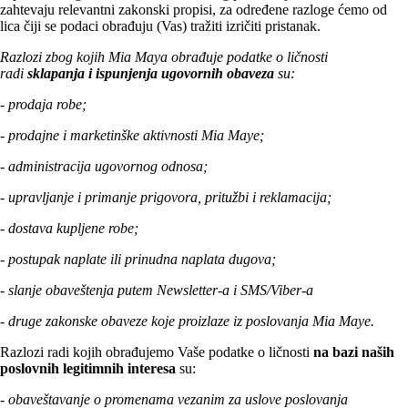
zahtevaju relevantni zakonski propisi, za određene razloge ćemo od
lica čiji se podaci obrađuju (Vas) tražiti izričiti pristanak.
Razlozi zbog kojih Mia Maya obrađuje podatke o ličnosti
radi
sklapanja i ispunjenja ugovornih obaveza
su:
- prodaja robe;
- prodajne i marketinške aktivnosti Mia Maye;
- administracija ugovornog odnosa;
- upravljanje i primanje prigovora, pritužbi i reklamacija;
- dostava kupljene robe;
- postupak naplate ili prinudna naplata dugova;
- slanje obaveštenja putem Newsletter-a i SMS/Viber-a
- druge zakonske obaveze koje proizlaze iz poslovanja Mia Maye.
Razlozi radi kojih obrađujemo Vaše podatke o ličnosti
na bazi naših
poslovnih legitimnih interesa
su:
-
obaveštavanje o promenama vezanim za uslove poslovanja