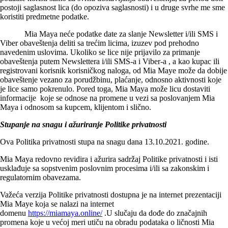
postoji saglasnost lica (do opoziva saglasnosti) i u druge svrhe me sme
koristiti predmetne podatke.
Mia Maya neće podatke date za slanje Newsletter i/ili SMS i
Viber obaveštenja deliti sa trećim licima, izuzev pod prehodno
navedenim uslovima. Ukoliko se lice nije prijavilo za primanje
obaveštenja putem Newslettera i/ili SMS-a i Viber-a , a kao kupac ili
registrovani korisnik korisničkog naloga, od Mia Maye može da dobije
obaveštenje vezano za porudžbinu, plaćanje, odnosno aktivnosti koje
je lice samo pokrenulo. Pored toga, Mia Maya može licu dostaviti
informacije koje se odnose na promene u vezi sa poslovanjem Mia
Maya i odnosom sa kupcem, klijentom i slično.
Stupanje na snagu i ažuriranje Politike privatnosti
Ova Politika privatnosti stupa na snagu dana 13.10.2021. godine.
Mia Maya redovno revidira i ažurira sadržaj Politike privatnosti i isti
usklađuje sa sopstvenim poslovnim procesima i/ili sa zakonskim i
regulatornim obavezama.
Važeća verzija Politike privatnosti dostupna je na internet prezentaciji
Mia Maye koja se nalazi na internet
domenu
https://miamaya.online/
.U slučaju da dođe do značajnih
promena koje u većoj meri utiču na obradu podataka o ličnosti Mia