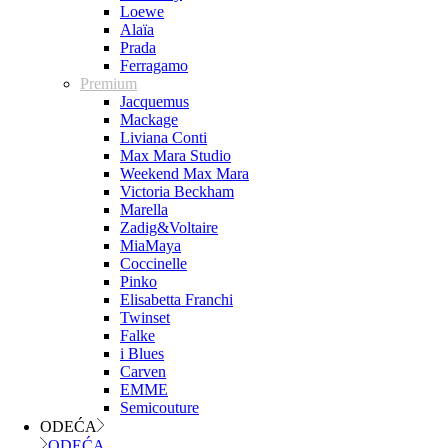
Loewe
Alaïa
Prada
Ferragamo
Premium
Jacquemus
Mackage
Liviana Conti
Max Mara Studio
Weekend Max Mara
Victoria Beckham
Marella
Zadig&Voltaire
MiaMaya
Coccinelle
Pinko
Elisabetta Franchi
Twinset
Falke
i Blues
Carven
EMME
Semicouture
ODEĆA
ODEĆA