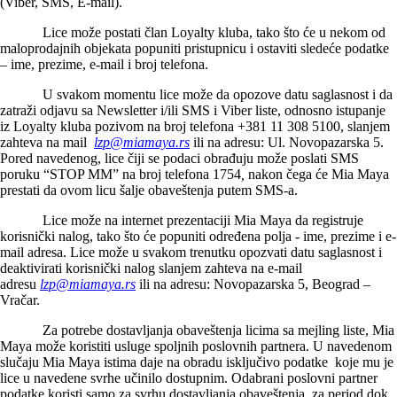
(Viber, SMS, E-mail).
Lice može postati član Loyalty kluba, tako što će u nekom od
maloprodajnih objekata popuniti pristupnicu i ostaviti sledeće podatke
– ime, prezime, e-mail i broj telefona.
U svakom momentu lice može da opozove datu saglasnost i da
zatraži odjavu sa Newsletter i/ili SMS i Viber liste, odnosno istupanje
iz Loyalty kluba pozivom na broj telefona +381 11 308 5100, slanjem
zahteva na mail
lzp@miamaya.rs
ili na adresu: Ul. Novopazarska 5.
Pored navedenog, lice čiji se podaci obrađuju može poslati SMS
poruku “STOP MM” na broj telefona 1754
,
nakon čega će Mia Maya
prestati da ovom licu šalje obaveštenja putem SMS-a.
Lice može na internet prezentaciji Mia Maya da registruje
korisnički nalog, tako što će popuniti određena polja - ime, prezime i e-
mail adresa. Lice može u svakom trenutku opozvati datu saglasnost i
deaktivirati korisnički nalog slanjem zahteva na e-mail
adresu
lzp@miamaya.rs
ili na adresu: Novopazarska 5, Beograd –
Vračar.
Za potrebe dostavljanja obaveštenja licima sa mejling liste, Mia
Maya može koristiti usluge spoljnih poslovnih partnera. U navedenom
slučaju Mia Maya istima daje na obradu isključivo podatke koje mu je
lice u navedene svrhe učinilo dostupnim. Odabrani poslovni partner
podatke koristi samo za svrhu dostavljanja obaveštenja, za period dok