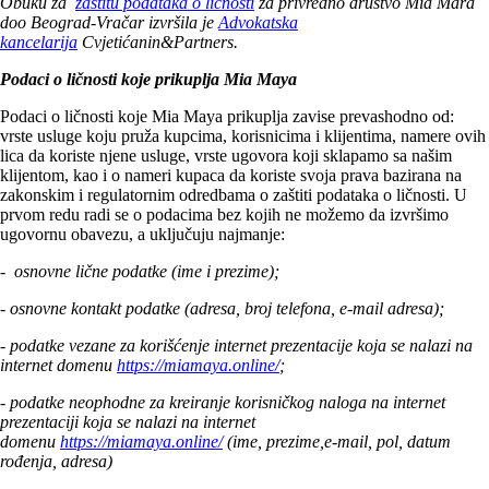
Obuku za
zaštitu podataka o ličnosti
za privredno društvo Mia Mara
doo Beograd-Vračar izvršila je
Advokatska
kancelarija
Cvjetićanin&Partners.
Podaci o ličnosti koje prikuplja Mia Maya
Podaci o ličnosti koje Mia Maya prikuplja zavise prevashodno od:
vrste usluge koju pruža kupcima, korisnicima i klijentima, namere ovih
lica da koriste njene usluge, vrste ugovora koji sklapamo sa našim
klijentom, kao i o nameri kupaca da koriste svoja prava bazirana na
zakonskim i regulatornim odredbama o zaštiti podataka o ličnosti. U
prvom redu radi se o podacima bez kojih ne možemo da izvršimo
ugovornu obavezu, a uključuju najmanje:
-
osnovne lične podatke (ime i prezime);
-
osnovne kontakt podatke (adresa, broj telefona, e-mail adresa);
-
podatke vezane za korišćenje internet prezentacije koja se nalazi na
internet domenu
https://miamaya.online/
;
- podatke neophodne za kreiranje korisničkog naloga na internet
prezentaciji
koja se nalazi na internet
domenu
https://miamaya.online/
(ime, prezime,e-mail, pol, datum
rođenja, adresa)