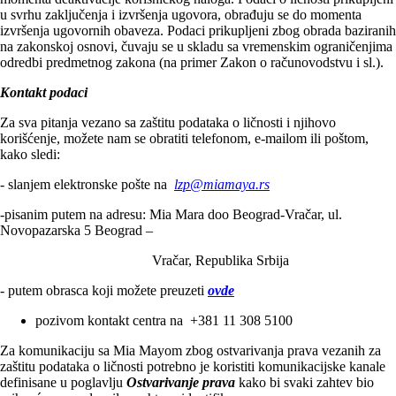
u svrhu zaključenja i izvršenja ugovora, obrađuju se do momenta
izvršenja ugovornih obaveza. Podaci prikupljeni zbog obrada baziranih
na zakonskoj osnovi, čuvaju se u skladu sa vremenskim ograničenjima
odredbi predmetnog zakona (na primer Zakon o računovodstvu i sl.).
Kontakt podaci
Za sva pitanja vezano sa zaštitu podataka o ličnosti i njihovo
korišćenje, možete nam se obratiti telefonom, e-mailom ili poštom,
kako sledi:
- slanjem elektronske pošte na
lzp@miamaya.rs
-pisanim putem na adresu: Mia Mara doo Beograd-Vračar, ul.
Novopazarska 5 Beograd –
Vračar, Republika Srbija
- putem obrasca koji možete preuzeti
ovde
pozivom kontakt centra na +381 11 308 5100
Za komunikaciju sa Mia Mayom zbog ostvarivanja prava vezanih za
zaštitu podataka o ličnosti potrebno je koristiti komunikacijske kanale
definisane u poglavlju
Ostvarivanje prava
kako bi svaki zahtev bio