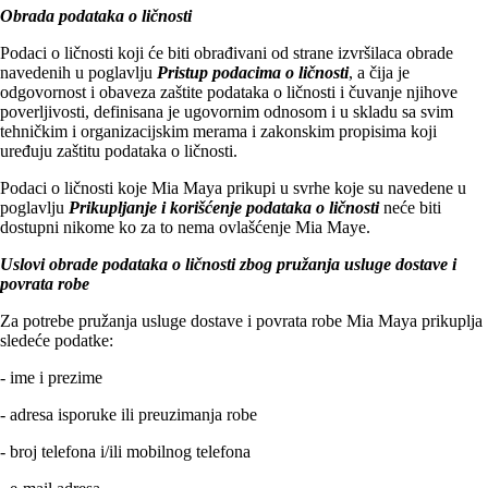
Obrada podataka o ličnosti
Podaci o ličnosti koji će biti obrađivani od strane izvršilaca obrade
navedenih u poglavlju
Pristup podacima o ličnosti
, a čija je
odgovornost i obaveza zaštite podataka o ličnosti i čuvanje njihove
poverljivosti, definisana je ugovornim odnosom i u skladu sa svim
tehničkim i organizacijskim merama i zakonskim propisima koji
uređuju zaštitu podataka o ličnosti.
Podaci o ličnosti koje Mia Maya prikupi u svrhe koje su navedene u
poglavlju
Prikupljanje i korišćenje podataka o ličnosti
neće biti
dostupni nikome ko za to nema ovlašćenje Mia Maye.
Uslovi obrade podataka o ličnosti zbog pružanja usluge dostave i
povrata robe
Za potrebe pružanja usluge dostave i povrata robe Mia Maya prikuplja
sledeće podatke:
- ime i prezime
- adresa isporuke ili preuzimanja robe
- broj telefona i/ili mobilnog telefona