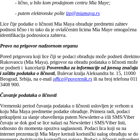
- lično, u bilo kom prodajnom centru Mia Maye;
- putem elektronske pošte
lzp@miamaya.rs
Lice čije podatke o ličnosti Mia Maya obrađuje predmetni zahtev
podnosi lično i to tako da je ovlašćenim licima Mia Maye omogućena
identifikacija podnosioca zahteva.
Pravo na prigovor nadzornom organu
Pored prigovora koji lice čiji se podaci obrađuju može podneti direktno
Rukovaocu (Mia Maya), prigovor na obradu podataka o ličnosti može
se podneti i kancelariji
Poverenika za informacije od javnog značaja
i zaštitu podataka o ličnosti
, Bulevar kralja Aleksandra br. 15, 11000
Beograd, Srbija, na e-mail
office@poverenik.rs
ili na broj telefona 011
3408 900.
Čuvanje podataka o ličnosti
Vremenski period čuvanja podataka o ličnosti uslovljen je svrhom u
koju Mia Maya predmetne podatke obrađuje. Primera radi, podaci
prikupljeni za slanje obaveštenja putem Newsletter-a i/ili SMS/Viber
čuvaju se dok god se lice nalazi na Newsletter i SMS/Viber listi,
odnosno do momenta opoziva saglasnosti. Podaci lica koji su na
internet prezentaciji Mia Maye kreirali korisnički nalog obrađuju se do
momenta deaktivacije korisničkog naloga. Podaci o ličnosti prikupljeni