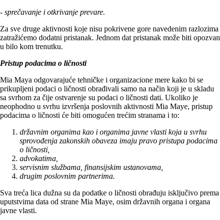
- sprečavanje i otkrivanje prevare.
Za sve druge aktivnosti koje nisu pokrivene gore navedenim razlozima
zatražićemo dodatni pristanak. Jednom dat pristanak može biti opozvan
u bilo kom trenutku.
Pristup podacima o ličnosti
Mia Maya odgovarajuće tehničke i organizacione mere kako bi se
prikupljeni podaci o ličnosti obrađivali samo na način koji je u skladu
sa svrhom za čije ostvarenje su podaci o ličnosti dati. Ukoliko je
neophodno u svrhu izvršenja poslovnih aktivnosti Mia Maye, pristup
podacima o ličnosti će biti omogućen trećim stranama i to:
državnim organima kao i organima javne vlasti koja u svrhu
sprovođenja zakonskih obaveza imaju pravo pristupa podacima
o ličnosti,
advokatima,
servisnim službama, finansijskim ustanovama,
drugim poslovnim partnerima.
Sva treća lica dužna su da podatke o ličnosti obrađuju isključivo prema
uputstvima data od strane Mia Maye, osim državnih organa i organa
javne vlasti.