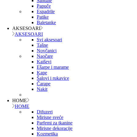
Sandale
Papuče
Espadrile
Patike
Baletanke
AKSESOARI
AKSESOARI
Svi aksesoari
Tašne
Novčanici
Naočare
Kaiševi
Ešarpe i marame
Kape
Šalovi i rukavice
Čarape
Nakit
HOME
HOME
Difuzeri
Mirisne sveće
Parfemi za tkanine
Mirisne dekoracije
Kozmetika