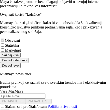
Maya će takve promene bez odlaganja objaviti na svojoj internet
prezentaciji i direktno Vas informisati.
Ovaj sajt koristi “kolačiće”
Miamaya koristi „kolačiće“ kako bi vam obezbedila što kvalitetnije
korisničko iskustvo prilikom pretraživanja sajta, kao i prikazivanja
personalizovanog sadržaja.
Obavezni
Statistika
Marketing
Saznaj više
Dozvoli odabrano
Dozvoli sve
Miamaya newsletter
Budite prvi koji će saznati sve o svetskim trendovima i ekskluzivnim
ponudama.
Vaša MiaMaya
PRIJAVITE SE
PRIJAVITE SE
Slažem se i pročitala/o sam
Politika Privatnosti