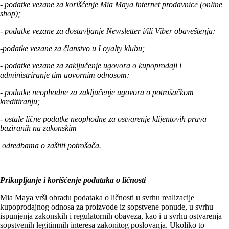
- podatke vezane za korišćenje Mia Maya internet prodavnice (online
shop);
- podatke vezane za dostavljanje Newsletter i/ili Viber obaveštenja;
-podatke vezane za članstvo u Loyalty klubu;
- podatke ve
zane za zaključenje ugovora o kupoprodaji i
administriranje tim uovornim odnosom;
-
podatke neophodne za zaključenje ugovora o potrošačkom
kreditiranju;
-
ostale lične podatke neophodne za ostvarenje klijentovih prava
baziranih na zakonskim
odredbama o zaštiti potrošača.
Prikupljanje i korišćenje podataka o ličnosti
Mia Maya vrši obradu podataka o ličnosti u svrhu realizacije
kupoprodajnog odnosa za proizvode iz sopstvene ponude, u svrhu
ispunjenja zakonskih i regulatornih obaveza, kao i u svrhu ostvarenja
sopstvenih legitimnih interesa zakonitog poslovanja. Ukoliko to