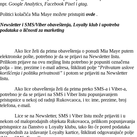
npr.
Google Analytics, Facebook Pixel i gtag.
Politici kolačića Mia Maye možete pristupiti
ovde
.
Newsletter i SMS/Viber obaveštenja, Loyalty klub i upotreba
podataka o ličnosti za marketing
Ako lice želi da prima obaveštenja o ponudi Mia Maye putem
elektronske pošte, potrebno je da se prijavi na Newsletter listu.
Prilikom prijave na ovu mejling listu potrebno je popuniti označena
polja – ime, prezime i e-mail adresa, štiklirati polje “
Prihvatam uslove
korišćenja i politiku privatnosti
”
i potom se prijaviti na Newsletter
listu.
Ako lice obaveštenja želi da prima preko SMS-a i Viber-a,
potrebno je da se prijavi na SMS i Viber listu popunjavanjem
pristupnice u nekoj od radnji Rukovcaoca, i to: ime, prezime, broj
telefona, e-mail.
Lice se na Newsletter, SMS i Viber listu može prijaviti i u
nekom od maloprodajnih objekata Rukovaoca, prilikom popunjavanja
pristupnice za članstvo u Loyalty klubu, tako što će pored podataka
neophodnih za izdavanje Loyalty kartice, štiklirati odgovarajuće polje