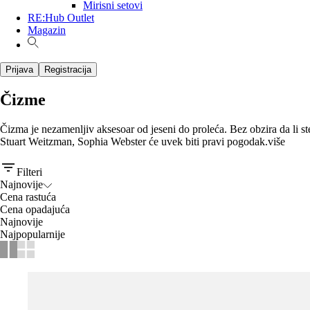
Mirisni setovi
RE:Hub Outlet
Magazin
Prijava
Registracija
Čizme
Čizma je nezamenljiv aksesoar od jeseni do proleća. Bez obzira da li st
Stuart Weitzman, Sophia Webster će uvek biti pravi pogodak.
više
Filteri
Najnovije
Cena rastuća
Cena opadajuća
Najnovije
Najpopularnije