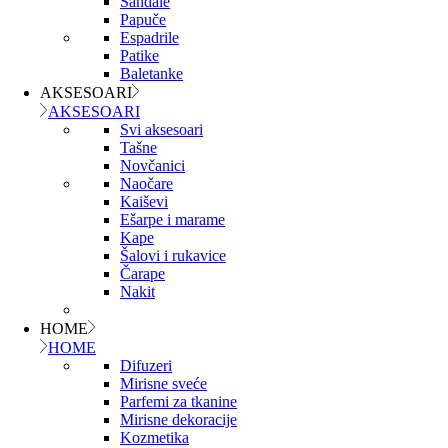
Sandale
Papuče
Espadrile
Patike
Baletanke
AKSESOARI
AKSESOARI
Svi aksesoari
Tašne
Novčanici
Naočare
Kaiševi
Ešarpe i marame
Kape
Šalovi i rukavice
Čarape
Nakit
HOME
HOME
Difuzeri
Mirisne sveće
Parfemi za tkanine
Mirisne dekoracije
Kozmetika