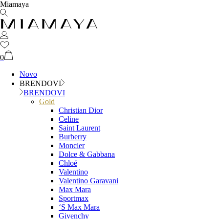
Miamaya
0
Novo
BRENDOVI
BRENDOVI
Gold
Christian Dior
Celine
Saint Laurent
Burberry
Moncler
Dolce & Gabbana
Chloé
Valentino
Valentino Garavani
Max Mara
Sportmax
‘S Max Mara
Givenchy