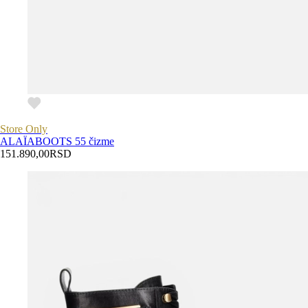
Store Only
ALAÏA
BOOTS 55 čizme
151.890,00
RSD