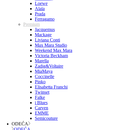
Loewe
Alaïa
Prada
Ferragamo
Premium
Jacquemus
Mackage
Liviana Conti
Max Mara Studio
Weekend Max Mara
Victoria Beckham
Marella
Zadig&Voltaire
MiaMaya
Coccinelle
Pinko
Elisabetta Franchi
Twinset
Falke
i Blues
Carven
EMME
Semicouture
ODEĆA
ODEĆA