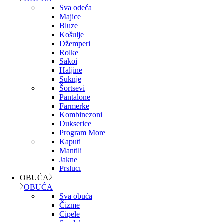
Sva odeća
Majice
Bluze
Košulje
Džemperi
Rolke
Sakoi
Haljine
Suknje
Šortsevi
Pantalone
Farmerke
Kombinezoni
Dukserice
Program More
Kaputi
Mantili
Jakne
Prsluci
OBUĆA
OBUĆA
Sva obuća
Čizme
Cipele