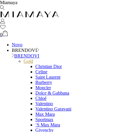
Miamaya
0
Novo
BRENDOVI
BRENDOVI
Gold
Christian Dior
Celine
Saint Laurent
Burberry
Moncler
Dolce & Gabbana
Chloé
Valentino
Valentino Garavani
Max Mara
Sportmax
‘S Max Mara
Givenchy