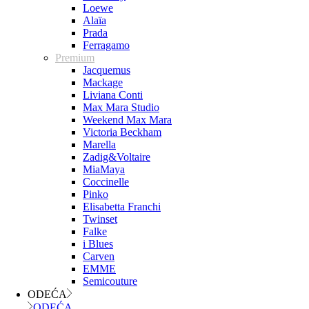
Loewe
Alaïa
Prada
Ferragamo
Premium
Jacquemus
Mackage
Liviana Conti
Max Mara Studio
Weekend Max Mara
Victoria Beckham
Marella
Zadig&Voltaire
MiaMaya
Coccinelle
Pinko
Elisabetta Franchi
Twinset
Falke
i Blues
Carven
EMME
Semicouture
ODEĆA
ODEĆA