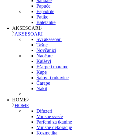
Sandale
Papuče
Espadrile
Patike
Baletanke
AKSESOARI
AKSESOARI
Svi aksesoari
Tašne
Novčanici
Naočare
Kaiševi
Ešarpe i marame
Kape
Šalovi i rukavice
Čarape
Nakit
HOME
HOME
Difuzeri
Mirisne sveće
Parfemi za tkanine
Mirisne dekoracije
Kozmetika