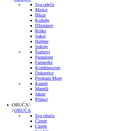
Sva odeća
Majice
Bluze
Košulje
Džemperi
Rolke
Sakoi
Haljine
Suknje
Šortsevi
Pantalone
Farmerke
Kombinezoni
Dukserice
Program More
Kaputi
Mantili
Jakne
Prsluci
OBUĆA
OBUĆA
Sva obuća
Čizme
Cipele