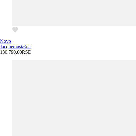
Novo
Jacquemus
tašna
130.790,00
RSD