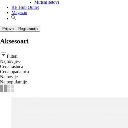
Mirisni setovi
RE:Hub Outlet
Magazin
Prijava
Registracija
Aksesoari
Filteri
Najnovije
Cena rastuća
Cena opadajuća
Najnovije
Najpopularnije