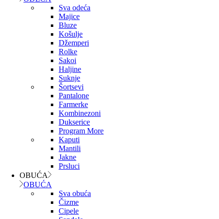
Sva odeća
Majice
Bluze
Košulje
Džemperi
Rolke
Sakoi
Haljine
Suknje
Šortsevi
Pantalone
Farmerke
Kombinezoni
Dukserice
Program More
Kaputi
Mantili
Jakne
Prsluci
OBUĆA
OBUĆA
Sva obuća
Čizme
Cipele