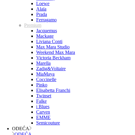
Loewe
Alaïa
Prada
Ferragamo
Premium
Jacquemus
Mackage
Liviana Conti
Max Mara Studio
Weekend Max Mara
Victoria Beckham
Marella
Zadig&Voltaire
MiaMaya
Coccinelle
Pinko
Elisabetta Franchi
Twinset
Falke
i Blues
Carven
EMME
Semicouture
ODEĆA
ODEĆA