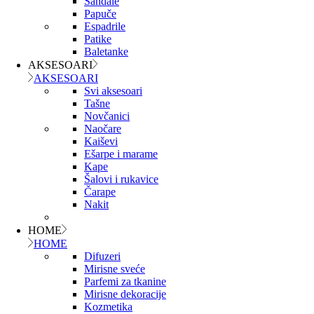
Sandale
Papuče
Espadrile
Patike
Baletanke
AKSESOARI
AKSESOARI
Svi aksesoari
Tašne
Novčanici
Naočare
Kaiševi
Ešarpe i marame
Kape
Šalovi i rukavice
Čarape
Nakit
HOME
HOME
Difuzeri
Mirisne sveće
Parfemi za tkanine
Mirisne dekoracije
Kozmetika