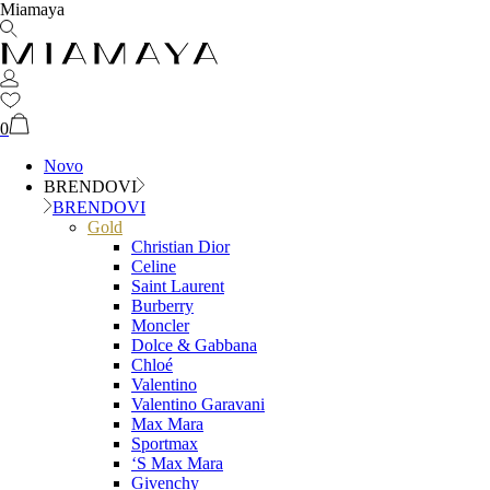
Miamaya
0
Novo
BRENDOVI
BRENDOVI
Gold
Christian Dior
Celine
Saint Laurent
Burberry
Moncler
Dolce & Gabbana
Chloé
Valentino
Valentino Garavani
Max Mara
Sportmax
‘S Max Mara
Givenchy