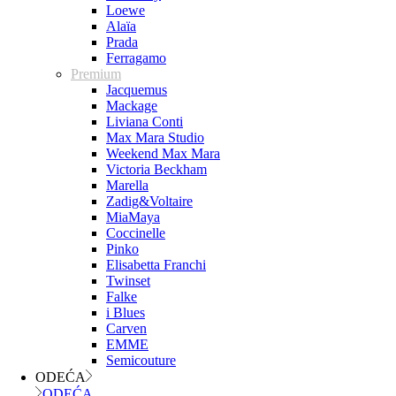
Loewe
Alaïa
Prada
Ferragamo
Premium
Jacquemus
Mackage
Liviana Conti
Max Mara Studio
Weekend Max Mara
Victoria Beckham
Marella
Zadig&Voltaire
MiaMaya
Coccinelle
Pinko
Elisabetta Franchi
Twinset
Falke
i Blues
Carven
EMME
Semicouture
ODEĆA
ODEĆA