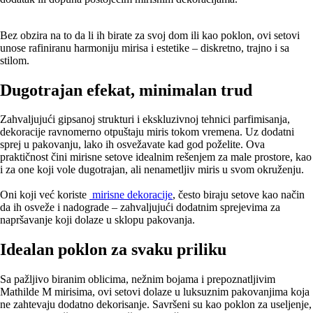
Bez obzira na to da li ih birate za svoj dom ili kao poklon, ovi setovi
unose rafiniranu harmoniju mirisa i estetike – diskretno, trajno i sa
stilom.
Dugotrajan efekat, minimalan trud
Zahvaljujući gipsanoj strukturi i ekskluzivnoj tehnici parfimisanja,
dekoracije ravnomerno otpuštaju miris tokom vremena. Uz dodatni
sprej u pakovanju, lako ih osvežavate kad god poželite. Ova
praktičnost čini mirisne setove idealnim rešenjem za male prostore, kao
i za one koji vole dugotrajan, ali nenametljiv miris u svom okruženju.
Oni koji već koriste
mirisne dekoracije
, često biraju setove kao način
da ih osveže i nadograde – zahvaljujući dodatnim sprejevima za
napršavanje koji dolaze u sklopu pakovanja.
Idealan poklon za svaku priliku
Sa pažljivo biranim oblicima, nežnim bojama i prepoznatljivim
Mathilde M mirisima, ovi setovi dolaze u luksuznim pakovanjima koja
ne zahtevaju dodatno dekorisanje. Savršeni su kao poklon za useljenje,