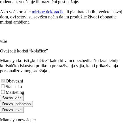
rođendan, venčanje ili praznični gest pažnje.
Ako već koristite
mirisne dekoracije
ili planirate da ih uvedete u svoj
dom, ovi setovi su savršen način da im produžite život i obogatite
mirisni ambijent.
više
Ovaj sajt koristi “kolačiće”
Miamaya koristi „kolačiće“ kako bi vam obezbedila što kvalitetnije
korisničko iskustvo prilikom pretraživanja sajta, kao i prikazivanja
personalizovanog sadržaja.
Obavezni
Statistika
Marketing
Saznaj više
Dozvoli odabrano
Dozvoli sve
Miamaya newsletter