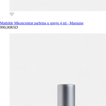
Mathilde M
koncentrat parfema u spreju 4 ml - Marquise
990,00
RSD