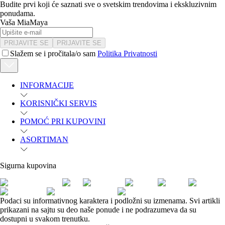
Budite prvi koji će saznati sve o svetskim trendovima i ekskluzivnim
ponudama.
Vaša MiaMaya
PRIJAVITE SE
PRIJAVITE SE
Slažem se i pročitala/o sam
Politika Privatnosti
INFORMACIJE
KORISNIČKI SERVIS
POMOĆ PRI KUPOVINI
ASORTIMAN
Sigurna kupovina
Podaci su informativnog karaktera i podložni su izmenama. Svi artikli
prikazani na sajtu su deo naše ponude i ne podrazumeva da su
dostupni u svakom trenutku.