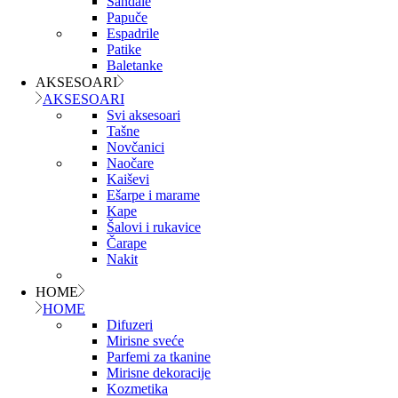
Sandale
Papuče
Espadrile
Patike
Baletanke
AKSESOARI
AKSESOARI
Svi aksesoari
Tašne
Novčanici
Naočare
Kaiševi
Ešarpe i marame
Kape
Šalovi i rukavice
Čarape
Nakit
HOME
HOME
Difuzeri
Mirisne sveće
Parfemi za tkanine
Mirisne dekoracije
Kozmetika