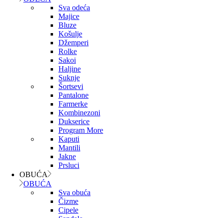
Sva odeća
Majice
Bluze
Košulje
Džemperi
Rolke
Sakoi
Haljine
Suknje
Šortsevi
Pantalone
Farmerke
Kombinezoni
Dukserice
Program More
Kaputi
Mantili
Jakne
Prsluci
OBUĆA
OBUĆA
Sva obuća
Čizme
Cipele