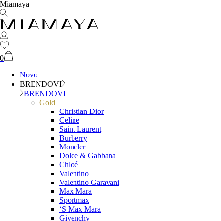
Miamaya
0
Novo
BRENDOVI
BRENDOVI
Gold
Christian Dior
Celine
Saint Laurent
Burberry
Moncler
Dolce & Gabbana
Chloé
Valentino
Valentino Garavani
Max Mara
Sportmax
‘S Max Mara
Givenchy