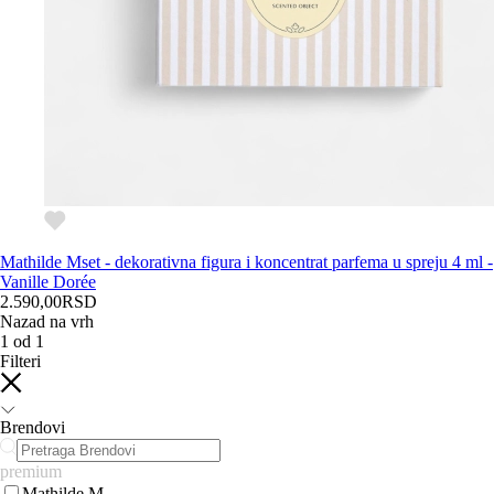
Mathilde M
set - dekorativna figura i koncentrat parfema u spreju 4 ml -
Vanille Dorée
2.590,00
RSD
Nazad na vrh
1
od
1
Filteri
Brendovi
premium
Mathilde M