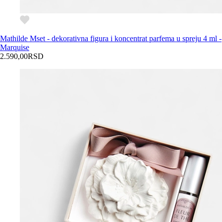
Mathilde M
set - dekorativna figura i koncentrat parfema u spreju 4 ml -
Marquise
2.590,00
RSD