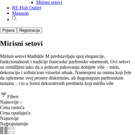
Mirisni setovi
RE:Hub Outlet
Magazin
Prijava
Registracija
Mirisni setovi
Mirisni setovi Mathilde M predstavljaju spoj elegancije,
funkcionalnosti i tradicije francuske parfemske umetnosti. Ovi setovi
su osmišljeni tako da u jednom pakovanju dobijete više – miris,
dekoraciju i sofisticiran vizuelni utisak. Namenjeni su onima koji žele
da oplemene svoj prostor diskretnim, ali dugotrajnim parfemskim
notama – i to u formi dekorativnih predmeta koji mirišu.
više
Filteri
Najnovije
Cena rastuća
Cena opadajuća
Najnovije
Najpopularnije