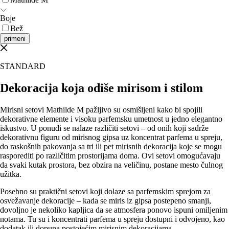
Boje
Bež
primeni
STANDARD
Dekoracija koja odiše mirisom i stilom
Mirisni setovi Mathilde M pažljivo su osmišljeni kako bi spojili
dekorativne elemente i visoku parfemsku umetnost u jedno elegantno
iskustvo. U ponudi se nalaze različiti setovi – od onih koji sadrže
dekorativnu figuru od mirisnog gipsa uz koncentrat parfema u spreju,
do raskošnih pakovanja sa tri ili pet mirisnih dekoracija koje se mogu
rasporediti po različitim prostorijama doma. Ovi setovi omogućavaju
da svaki kutak prostora, bez obzira na veličinu, postane mesto čulnog
užitka.
Posebno su praktični setovi koji dolaze sa parfemskim sprejom za
osvežavanje dekoracije – kada se miris iz gipsa postepeno smanji,
dovoljno je nekoliko kapljica da se atmosfera ponovo ispuni omiljenim
notama. Tu su i koncentrati parfema u spreju dostupni i odvojeno, kao
dodatak ili dopuna postojećim mirisnim dekoracijama.