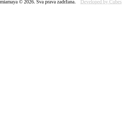
miamaya
©
2026
.
Sva prava zadržana.
Developed by Cubes