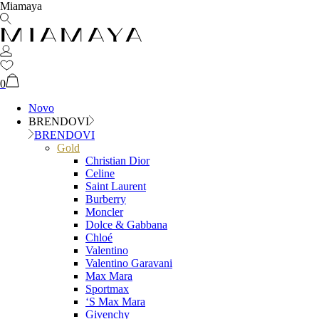
Miamaya
0
Novo
BRENDOVI
BRENDOVI
Gold
Christian Dior
Celine
Saint Laurent
Burberry
Moncler
Dolce & Gabbana
Chloé
Valentino
Valentino Garavani
Max Mara
Sportmax
‘S Max Mara
Givenchy