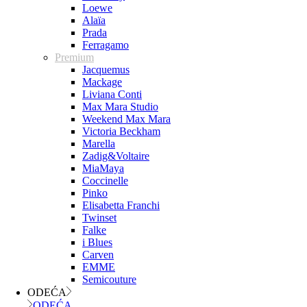
Loewe
Alaïa
Prada
Ferragamo
Premium
Jacquemus
Mackage
Liviana Conti
Max Mara Studio
Weekend Max Mara
Victoria Beckham
Marella
Zadig&Voltaire
MiaMaya
Coccinelle
Pinko
Elisabetta Franchi
Twinset
Falke
i Blues
Carven
EMME
Semicouture
ODEĆA
ODEĆA