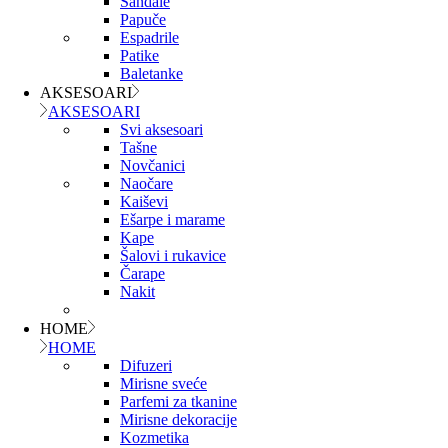
Sandale
Papuče
Espadrile
Patike
Baletanke
AKSESOARI
AKSESOARI
Svi aksesoari
Tašne
Novčanici
Naočare
Kaiševi
Ešarpe i marame
Kape
Šalovi i rukavice
Čarape
Nakit
HOME
HOME
Difuzeri
Mirisne sveće
Parfemi za tkanine
Mirisne dekoracije
Kozmetika