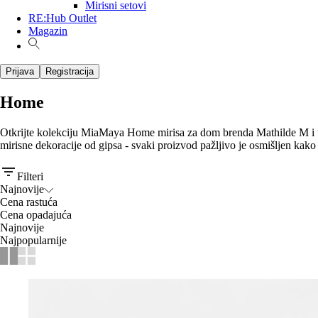
Mirisni setovi
RE:Hub Outlet
Magazin
Prijava
Registracija
Home
Otkrijte kolekciju MiaMaya Home mirisa za dom brenda Mathilde M i unesit
mirisne dekoracije od gipsa - svaki proizvod pažljivo je osmišljen kako 
Filteri
Najnovije
Cena rastuća
Cena opadajuća
Najnovije
Najpopularnije