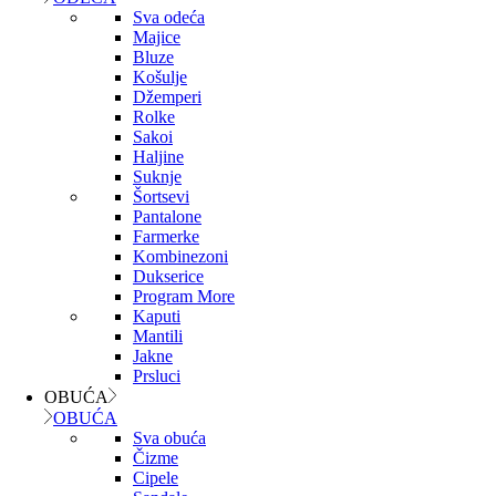
Sva odeća
Majice
Bluze
Košulje
Džemperi
Rolke
Sakoi
Haljine
Suknje
Šortsevi
Pantalone
Farmerke
Kombinezoni
Dukserice
Program More
Kaputi
Mantili
Jakne
Prsluci
OBUĆA
OBUĆA
Sva obuća
Čizme
Cipele