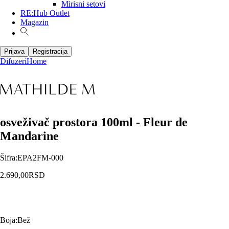
Mirisni setovi
RE:Hub Outlet
Magazin
Prijava
Registracija
Difuzeri
Home
osveživač prostora 100ml - Fleur de
Mandarine
Šifra
:
EPA2FM-000
2.690,00
RSD
Boja
:
Bež