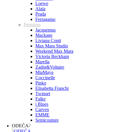
Loewe
Alaïa
Prada
Ferragamo
Premium
Jacquemus
Mackage
Liviana Conti
Max Mara Studio
Weekend Max Mara
Victoria Beckham
Marella
Zadig&Voltaire
MiaMaya
Coccinelle
Pinko
Elisabetta Franchi
Twinset
Falke
i Blues
Carven
EMME
Semicouture
ODEĆA
ODEĆA