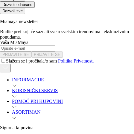
Dozvoli odabrano
Dozvoli sve
Miamaya newsletter
Budite prvi koji će saznati sve o svetskim trendovima i ekskluzivnim
ponudama.
Vaša MiaMaya
PRIJAVITE SE
PRIJAVITE SE
Slažem se i pročitala/o sam
Politika Privatnosti
INFORMACIJE
KORISNIČKI SERVIS
POMOĆ PRI KUPOVINI
ASORTIMAN
Sigurna kupovina