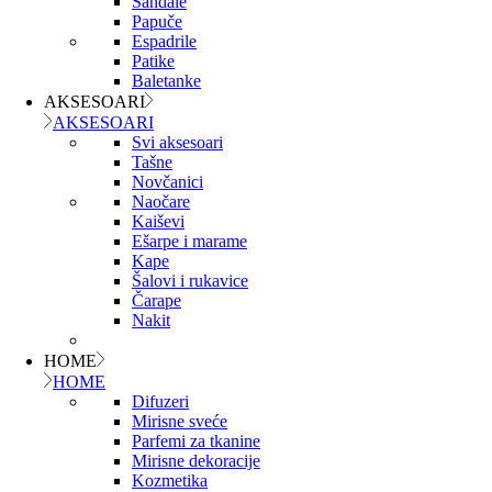
Sandale
Papuče
Espadrile
Patike
Baletanke
AKSESOARI
AKSESOARI
Svi aksesoari
Tašne
Novčanici
Naočare
Kaiševi
Ešarpe i marame
Kape
Šalovi i rukavice
Čarape
Nakit
HOME
HOME
Difuzeri
Mirisne sveće
Parfemi za tkanine
Mirisne dekoracije
Kozmetika