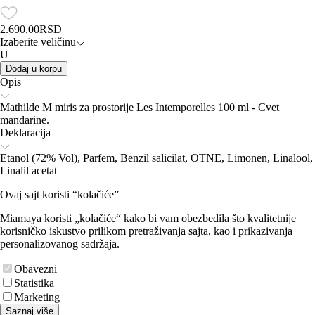
2.690,00
RSD
Izaberite veličinu
U
Dodaj u korpu
Opis
Mathilde M miris za prostorije Les Intemporelles 100 ml - Cvet
mandarine.
Deklaracija
Etanol (72% Vol), Parfem, Benzil salicilat, OTNE, Limonen, Linalool,
Linalil acetat
Ovaj sajt koristi “kolačiće”
Miamaya koristi „kolačiće“ kako bi vam obezbedila što kvalitetnije
korisničko iskustvo prilikom pretraživanja sajta, kao i prikazivanja
personalizovanog sadržaja.
Obavezni
Statistika
Marketing
Saznaj više