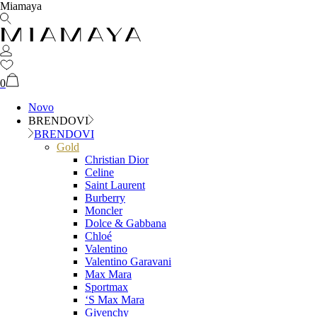
Miamaya
0
Novo
BRENDOVI
BRENDOVI
Gold
Christian Dior
Celine
Saint Laurent
Burberry
Moncler
Dolce & Gabbana
Chloé
Valentino
Valentino Garavani
Max Mara
Sportmax
‘S Max Mara
Givenchy