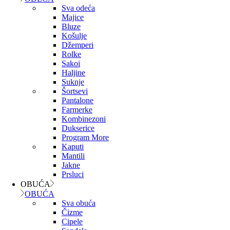
Sva odeća
Majice
Bluze
Košulje
Džemperi
Rolke
Sakoi
Haljine
Suknje
Šortsevi
Pantalone
Farmerke
Kombinezoni
Dukserice
Program More
Kaputi
Mantili
Jakne
Prsluci
OBUĆA
OBUĆA
Sva obuća
Čizme
Cipele