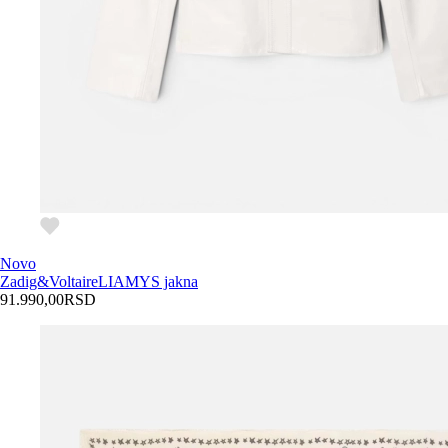
Novo
Zadig&Voltaire
LIAMYS jakna
91.990,00
RSD