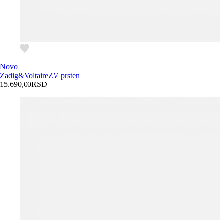
Novo
Zadig&Voltaire
ZV prsten
15.690,00
RSD