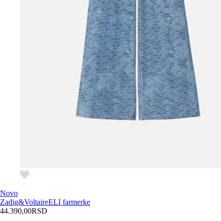
Novo
Zadig&Voltaire
ELI farmerke
44.390,00
RSD