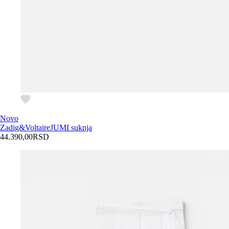
Novo
Zadig&Voltaire
JUMI suknja
44.390,00
RSD