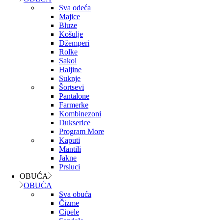
Sva odeća
Majice
Bluze
Košulje
Džemperi
Rolke
Sakoi
Haljine
Suknje
Šortsevi
Pantalone
Farmerke
Kombinezoni
Dukserice
Program More
Kaputi
Mantili
Jakne
Prsluci
OBUĆA
OBUĆA
Sva obuća
Čizme
Cipele