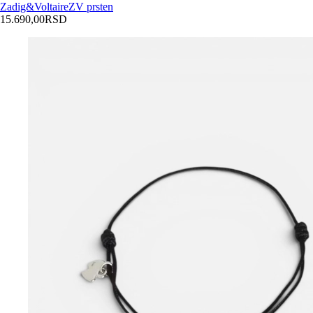
Zadig&Voltaire
ZV prsten
15.690,00
RSD