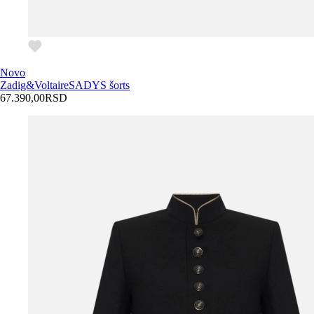
Novo
Zadig&Voltaire
SADYS šorts
67.390,00
RSD