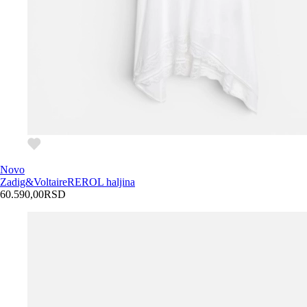
Novo
Zadig&Voltaire
REROL haljina
60.590,00
RSD