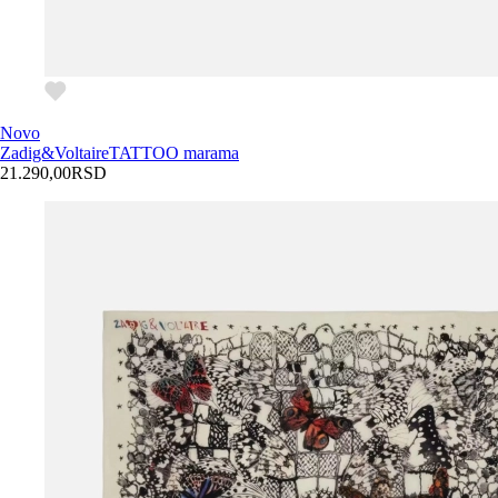
Novo
Zadig&Voltaire
TATTOO marama
21.290,00
RSD