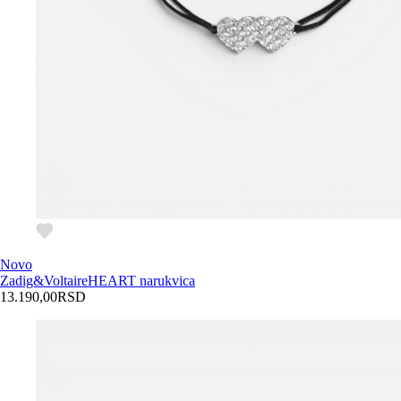
Novo
Zadig&Voltaire
HEART narukvica
13.190,00
RSD