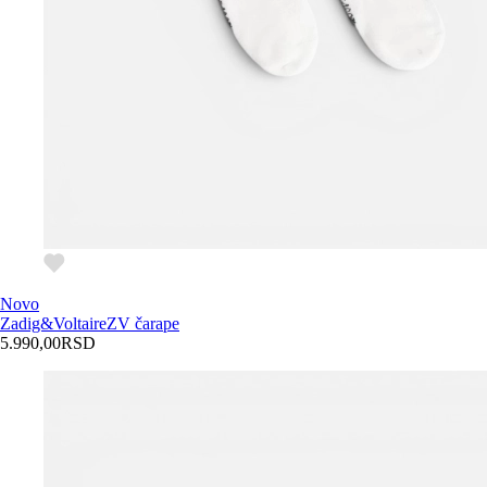
Novo
Zadig&Voltaire
ZV čarape
5.990,00
RSD