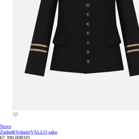
Novo
Zadig&Voltaire
VALLO sako
67.390,00
RSD