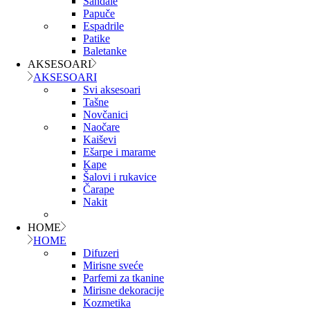
Sandale
Papuče
Espadrile
Patike
Baletanke
AKSESOARI
AKSESOARI
Svi aksesoari
Tašne
Novčanici
Naočare
Kaiševi
Ešarpe i marame
Kape
Šalovi i rukavice
Čarape
Nakit
HOME
HOME
Difuzeri
Mirisne sveće
Parfemi za tkanine
Mirisne dekoracije
Kozmetika