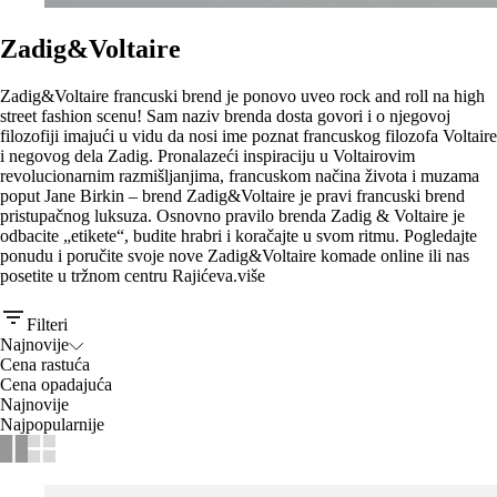
Zadig&Voltaire
Zadig&Voltaire francuski brend je ponovo uveo rock and roll na high
street fashion scenu! Sam naziv brenda dosta govori i o njegovoj
filozofiji imajući u vidu da nosi ime poznat francuskog filozofa Voltaire
i negovog dela Zadig. Pronalazeći inspiraciju u Voltairovim
revolucionarnim razmišljanjima, francuskom načina života i muzama
poput Jane Birkin – brend Zadig&Voltaire je pravi francuski brend
pristupačnog luksuza. Osnovno pravilo brenda Zadig & Voltaire je
odbacite „etikete“, budite hrabri i koračajte u svom ritmu. Pogledajte
ponudu i poručite svoje nove Zadig&Voltaire komade online ili nas
posetite u tržnom centru Rajićeva.
više
Filteri
Najnovije
Cena rastuća
Cena opadajuća
Najnovije
Najpopularnije