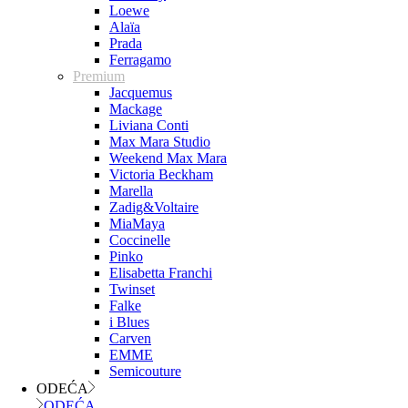
Loewe
Alaïa
Prada
Ferragamo
Premium
Jacquemus
Mackage
Liviana Conti
Max Mara Studio
Weekend Max Mara
Victoria Beckham
Marella
Zadig&Voltaire
MiaMaya
Coccinelle
Pinko
Elisabetta Franchi
Twinset
Falke
i Blues
Carven
EMME
Semicouture
ODEĆA
ODEĆA