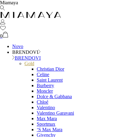
Miamaya
0
Novo
BRENDOVI
BRENDOVI
Gold
Christian Dior
Celine
Saint Laurent
Burberry
Moncler
Dolce & Gabbana
Chloé
Valentino
Valentino Garavani
Max Mara
Sportmax
‘S Max Mara
Givenchy