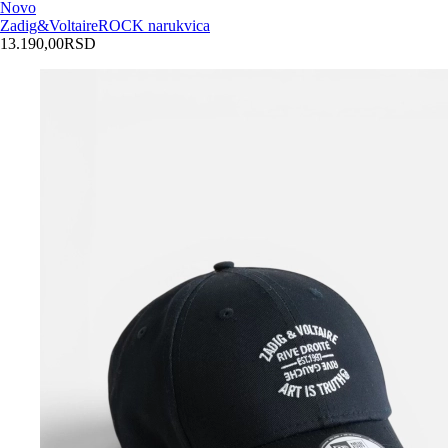
Novo
Zadig&Voltaire
ROCK narukvica
13.190,00
RSD