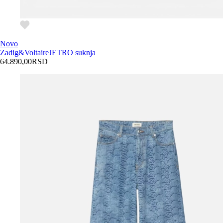
Novo
Zadig&Voltaire
JETRO suknja
64.890,00
RSD