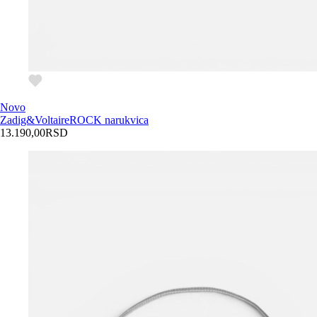
Novo
Zadig&Voltaire
ROCK narukvica
13.190,00
RSD