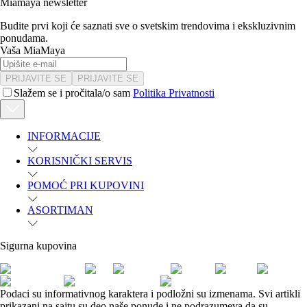
Miamaya newsletter
Budite prvi koji će saznati sve o svetskim trendovima i ekskluzivnim
ponudama.
Vaša MiaMaya
PRIJAVITE SE
PRIJAVITE SE
Slažem se i pročitala/o sam
Politika Privatnosti
INFORMACIJE
KORISNIČKI SERVIS
POMOĆ PRI KUPOVINI
ASORTIMAN
Sigurna kupovina
Podaci su informativnog karaktera i podložni su izmenama. Svi artikli
prikazani na sajtu su deo naše ponude i ne podrazumeva da su