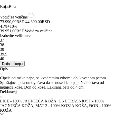
Boja
:
Bela
Vodič za veličine
73.990,00
RSD
|
44.390,00
RSD
41
%
+
10
%
39.951,00
RSD
Vodič za veličine
Izaberite veličinu
37
38
39
39,5
40
Dodaj u korpu
Opis
Cipele od meke nape, sa kvadratnim vrhom i oblikovanom petom.
Spuštajuća peta omogućava da se nose i kao papuče. Postava od
jagnjeće kože. Đon od kože. Lakirana peta od 4 cm.
Deklaracija
LICE - 100% JAGNJEĆA KOŽA, UNUTRAŠNJOST - 100%
JAGNJEĆA KOŽA, MAT 2 - 100% KOZJA KOŽA, ĐON - 100%
KOŽA