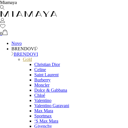
Miamaya
0
Novo
BRENDOVI
BRENDOVI
Gold
Christian Dior
Celine
Saint Laurent
Burberry
Moncler
Dolce & Gabbana
Chloé
Valentino
Valentino Garavani
Max Mara
Sportmax
‘S Max Mara
Givenchy