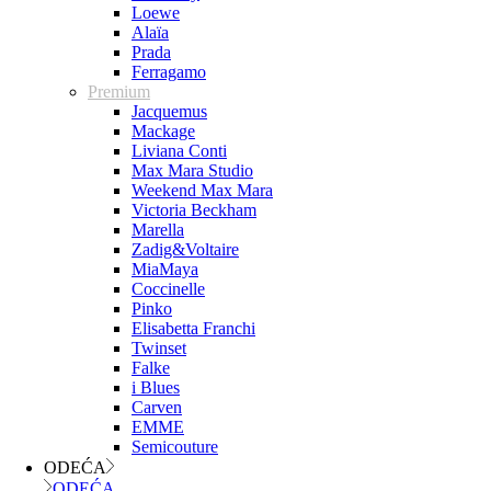
Loewe
Alaïa
Prada
Ferragamo
Premium
Jacquemus
Mackage
Liviana Conti
Max Mara Studio
Weekend Max Mara
Victoria Beckham
Marella
Zadig&Voltaire
MiaMaya
Coccinelle
Pinko
Elisabetta Franchi
Twinset
Falke
i Blues
Carven
EMME
Semicouture
ODEĆA
ODEĆA