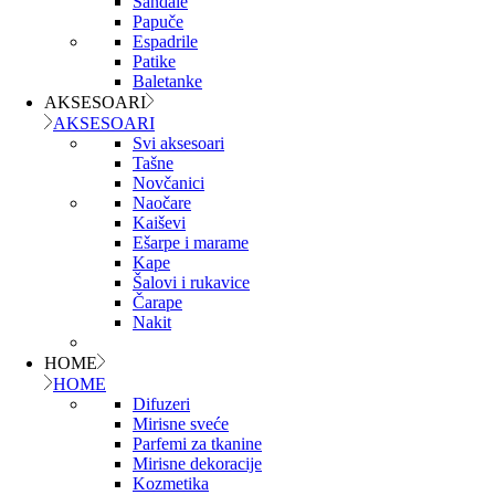
Sandale
Papuče
Espadrile
Patike
Baletanke
AKSESOARI
AKSESOARI
Svi aksesoari
Tašne
Novčanici
Naočare
Kaiševi
Ešarpe i marame
Kape
Šalovi i rukavice
Čarape
Nakit
HOME
HOME
Difuzeri
Mirisne sveće
Parfemi za tkanine
Mirisne dekoracije
Kozmetika