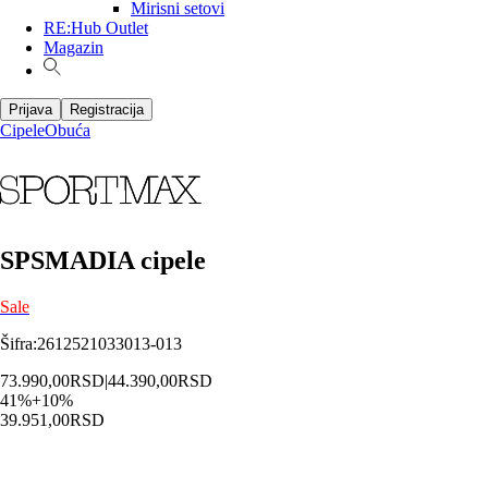
Mirisni setovi
RE:Hub Outlet
Magazin
Prijava
Registracija
Cipele
Obuća
SPSMADIA cipele
Sale
Šifra
:
2612521033013-013
73.990,00
RSD
|
44.390,00
RSD
41
%
+
10
%
39.951,00
RSD