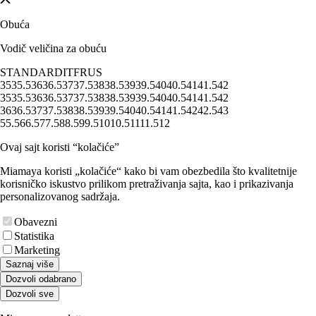
Obuća
Vodič veličina za obuću
STANDARD
IT
FR
US
35
35.5
36
36.5
37
37.5
38
38.5
39
39.5
40
40.5
41
41.5
42
35
35.5
36
36.5
37
37.5
38
38.5
39
39.5
40
40.5
41
41.5
42
36
36.5
37
37.5
38
38.5
39
39.5
40
40.5
41
41.5
42
42.5
43
5
5.5
6
6.5
7
7.5
8
8.5
9
9.5
10
10.5
11
11.5
12
Ovaj sajt koristi “kolačiće”
Miamaya koristi „kolačiće“ kako bi vam obezbedila što kvalitetnije
korisničko iskustvo prilikom pretraživanja sajta, kao i prikazivanja
personalizovanog sadržaja.
Obavezni
Statistika
Marketing
Saznaj više
Dozvoli odabrano
Dozvoli sve