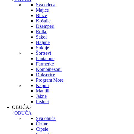
Sva odeća
Majice
Bluze
Košulje
Džemperi
Rolke
Sakoi
Haljine
Suknje
Šortsevi
Pantalone
Farmerke
Kombinezoni
Dukserice
Program More
Kaputi
Mantili
Jakne
Prsluci
OBUĆA
OBUĆA
Sva obuća
Čizme
Cipele