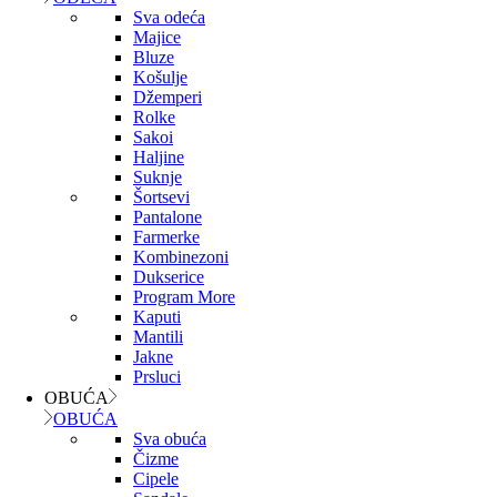
Sva odeća
Majice
Bluze
Košulje
Džemperi
Rolke
Sakoi
Haljine
Suknje
Šortsevi
Pantalone
Farmerke
Kombinezoni
Dukserice
Program More
Kaputi
Mantili
Jakne
Prsluci
OBUĆA
OBUĆA
Sva obuća
Čizme
Cipele