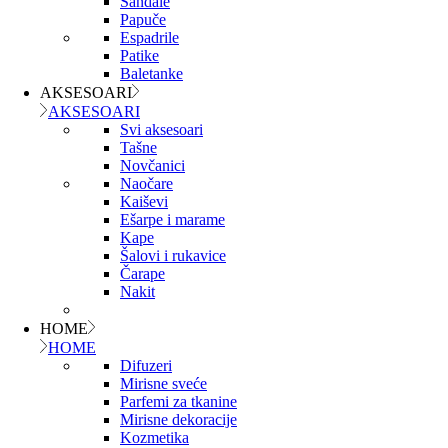
Sandale
Papuče
Espadrile
Patike
Baletanke
AKSESOARI
AKSESOARI
Svi aksesoari
Tašne
Novčanici
Naočare
Kaiševi
Ešarpe i marame
Kape
Šalovi i rukavice
Čarape
Nakit
HOME
HOME
Difuzeri
Mirisne sveće
Parfemi za tkanine
Mirisne dekoracije
Kozmetika