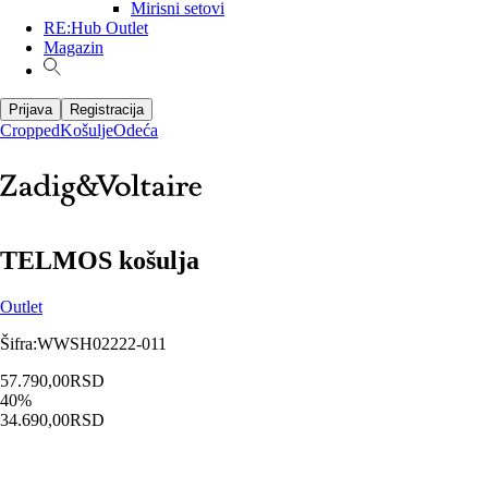
Mirisni setovi
RE:Hub Outlet
Magazin
Prijava
Registracija
Cropped
Košulje
Odeća
TELMOS košulja
Outlet
Šifra
:
WWSH02222-011
57.790,00
RSD
40
%
34.690,00
RSD