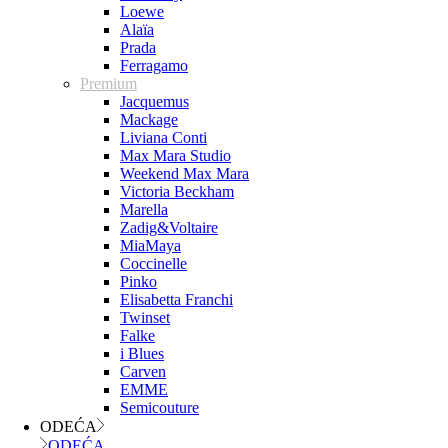
Loewe
Alaïa
Prada
Ferragamo
Premium
Jacquemus
Mackage
Liviana Conti
Max Mara Studio
Weekend Max Mara
Victoria Beckham
Marella
Zadig&Voltaire
MiaMaya
Coccinelle
Pinko
Elisabetta Franchi
Twinset
Falke
i Blues
Carven
EMME
Semicouture
ODEĆA
ODEĆA