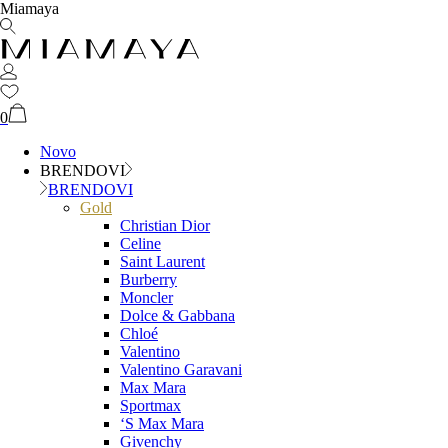
Miamaya
0
Novo
BRENDOVI
BRENDOVI
Gold
Christian Dior
Celine
Saint Laurent
Burberry
Moncler
Dolce & Gabbana
Chloé
Valentino
Valentino Garavani
Max Mara
Sportmax
‘S Max Mara
Givenchy