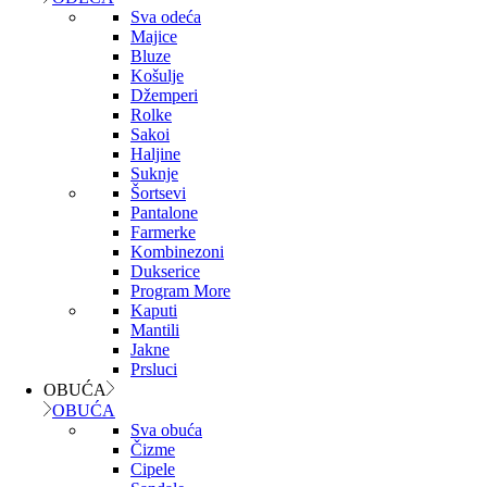
Sva odeća
Majice
Bluze
Košulje
Džemperi
Rolke
Sakoi
Haljine
Suknje
Šortsevi
Pantalone
Farmerke
Kombinezoni
Dukserice
Program More
Kaputi
Mantili
Jakne
Prsluci
OBUĆA
OBUĆA
Sva obuća
Čizme
Cipele