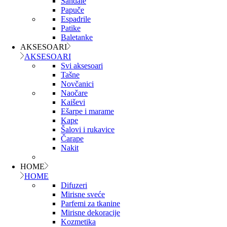
Sandale
Papuče
Espadrile
Patike
Baletanke
AKSESOARI
AKSESOARI
Svi aksesoari
Tašne
Novčanici
Naočare
Kaiševi
Ešarpe i marame
Kape
Šalovi i rukavice
Čarape
Nakit
HOME
HOME
Difuzeri
Mirisne sveće
Parfemi za tkanine
Mirisne dekoracije
Kozmetika