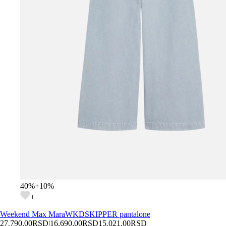
40
%
+
10
%
+
Weekend Max Mara
WKDSKIPPER pantalone
27.790,00
RSD
|
16.690,00
RSD
15.021,00
RSD