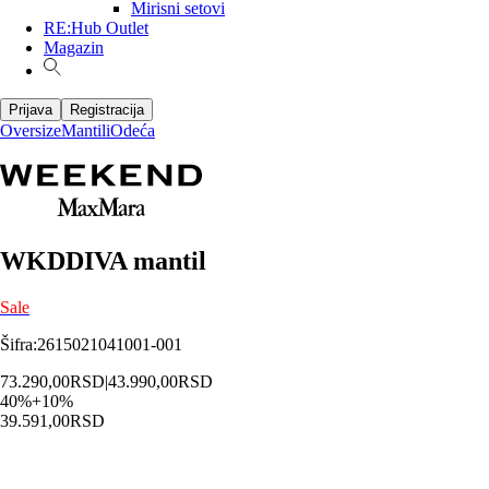
Mirisni setovi
RE:Hub Outlet
Magazin
Prijava
Registracija
Oversize
Mantili
Odeća
WKDDIVA mantil
Sale
Šifra
:
2615021041001-001
73.290,00
RSD
|
43.990,00
RSD
40
%
+
10
%
39.591,00
RSD