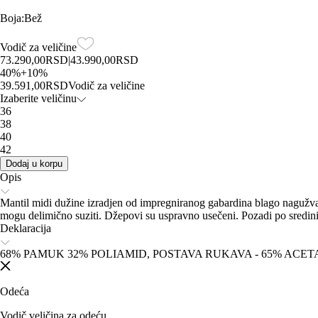
Boja
:
Bež
Vodič za veličine
73.290,00
RSD
|
43.990,00
RSD
40
%
+
10
%
39.591,00
RSD
Vodič za veličine
Izaberite veličinu
36
38
40
42
Dodaj u korpu
Opis
Mantil midi dužine izradjen od impregniranog gabardina blago nagužvan
mogu delimično suziti. Džepovi su uspravno usečeni. Pozadi po sredini nal
Deklaracija
68% PAMUK 32% POLIAMID, POSTAVA RUKAVA - 65% ACETA
Odeća
Vodič veličina za odeću