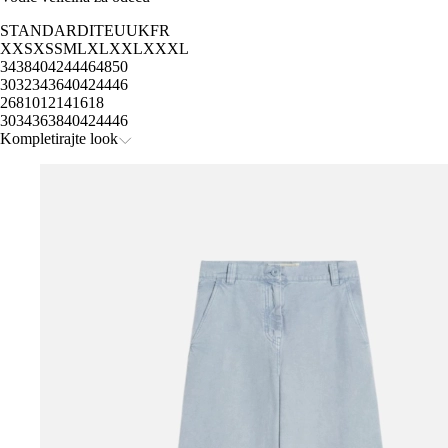
STANDARD
IT
EU
UK
FR
XXS
XS
S
M
L
XL
XXL
XXXL
34
38
40
42
44
46
48
50
30
32
34
36
40
42
44
46
2
6
8
10
12
14
16
18
30
34
36
38
40
42
44
46
Kompletirajte look