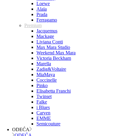
Loewe
Alaïa
Prada
Ferragamo
Premium
Jacquemus
Mackage
Liviana Conti
Max Mara Studio
Weekend Max Mara
Victoria Beckham
Marella
Zadig&Voltaire
MiaMaya
Coccinelle
Pinko
Elisabetta Franchi
Twinset
Falke
i Blues
Carven
EMME
Semicouture
ODEĆA
ODEĆA