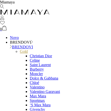
Miamaya
0
Novo
BRENDOVI
BRENDOVI
Gold
Christian Dior
Celine
Saint Laurent
Burberry
Moncler
Dolce & Gabbana
Chloé
Valentino
Valentino Garavani
Max Mara
Sportmax
‘S Max Mara
Givenchy