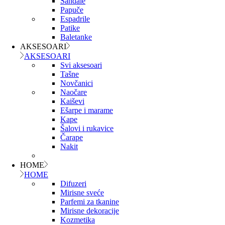
Sandale
Papuče
Espadrile
Patike
Baletanke
AKSESOARI
AKSESOARI
Svi aksesoari
Tašne
Novčanici
Naočare
Kaiševi
Ešarpe i marame
Kape
Šalovi i rukavice
Čarape
Nakit
HOME
HOME
Difuzeri
Mirisne sveće
Parfemi za tkanine
Mirisne dekoracije
Kozmetika