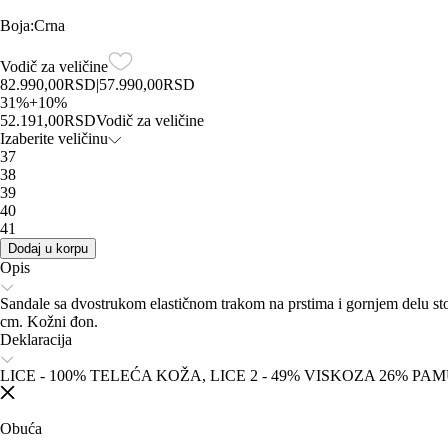
Boja
:
Crna
Vodič za veličine
82.990,00
RSD
|
57.990,00
RSD
31
%
+
10
%
52.191,00
RSD
Vodič za veličine
Izaberite veličinu
37
38
39
40
41
Dodaj u korpu
Opis
Sandale sa dvostrukom elastičnom trakom na prstima i gornjem delu sto
cm. Kožni đon.
Deklaracija
LICE - 100% TELEĆA KOŽA, LICE 2 - 49% VISKOZA 26% P
Obuća