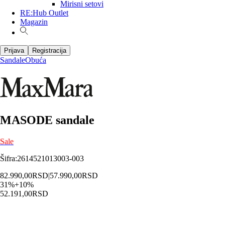
Mirisni setovi
RE:Hub Outlet
Magazin
Prijava
Registracija
Sandale
Obuća
MASODE sandale
Sale
Šifra
:
2614521013003-003
82.990,00
RSD
|
57.990,00
RSD
31
%
+
10
%
52.191,00
RSD