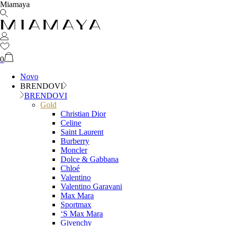
Miamaya
0
Novo
BRENDOVI
BRENDOVI
Gold
Christian Dior
Celine
Saint Laurent
Burberry
Moncler
Dolce & Gabbana
Chloé
Valentino
Valentino Garavani
Max Mara
Sportmax
‘S Max Mara
Givenchy