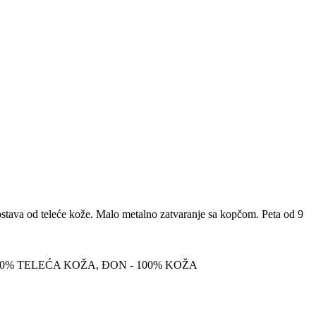
Postava od teleće kože. Malo metalno zatvaranje sa kopčom. Peta od 9
00% TELEĆA KOŽA, ĐON - 100% KOŽA