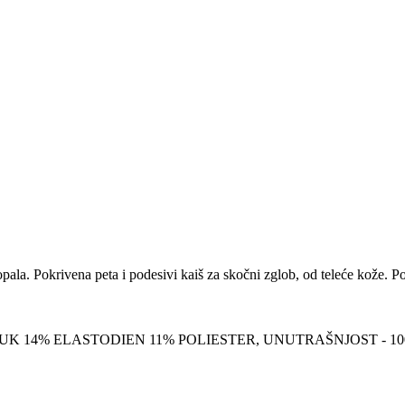
pala. Pokrivena peta i podesivi kaiš za skočni zglob, od teleće kože. 
AMUK 14% ELASTODIEN 11% POLIESTER, UNUTRAŠNJOST - 1