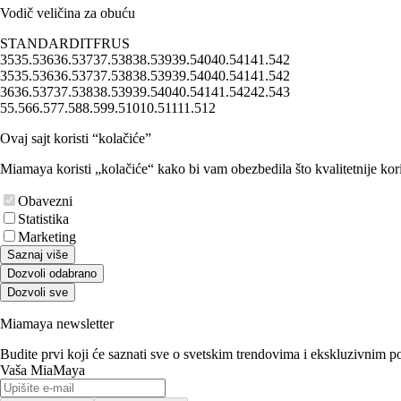
Vodič veličina za obuću
STANDARD
IT
FR
US
35
35.5
36
36.5
37
37.5
38
38.5
39
39.5
40
40.5
41
41.5
42
35
35.5
36
36.5
37
37.5
38
38.5
39
39.5
40
40.5
41
41.5
42
36
36.5
37
37.5
38
38.5
39
39.5
40
40.5
41
41.5
42
42.5
43
5
5.5
6
6.5
7
7.5
8
8.5
9
9.5
10
10.5
11
11.5
12
Ovaj sajt koristi “kolačiće”
Miamaya koristi „kolačiće“ kako bi vam obezbedila što kvalitetnije kori
Obavezni
Statistika
Marketing
Saznaj više
Dozvoli odabrano
Dozvoli sve
Miamaya newsletter
Budite prvi koji će saznati sve o svetskim trendovima i ekskluzivnim 
Vaša MiaMaya