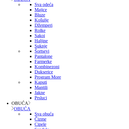
Sva odeća
Majice
Bluze
Košulje
Džemperi
Rolke
Sakoi
Haljine
Suknje
Šortsevi
Pantalone
Farmerke
Kombinezoni
Dukserice
Program More
Kaputi
Mantili
Jakne
Prsluci
OBUĆA
OBUĆA
Sva obuća
Čizme
Cipele