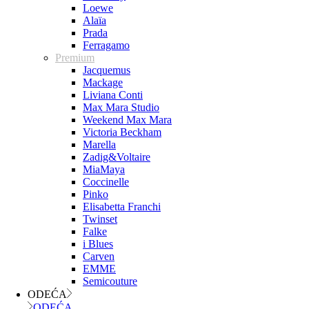
Loewe
Alaïa
Prada
Ferragamo
Premium
Jacquemus
Mackage
Liviana Conti
Max Mara Studio
Weekend Max Mara
Victoria Beckham
Marella
Zadig&Voltaire
MiaMaya
Coccinelle
Pinko
Elisabetta Franchi
Twinset
Falke
i Blues
Carven
EMME
Semicouture
ODEĆA
ODEĆA