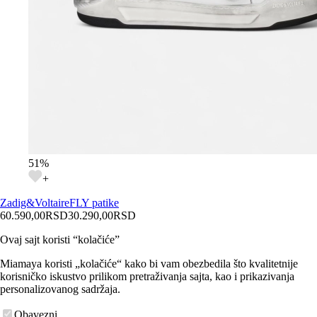
51
%
+
Zadig&Voltaire
FLY patike
60.590,00
RSD
30.290,00
RSD
Ovaj sajt koristi “kolačiće”
Miamaya koristi „kolačiće“ kako bi vam obezbedila što kvalitetnije
korisničko iskustvo prilikom pretraživanja sajta, kao i prikazivanja
personalizovanog sadržaja.
Obavezni