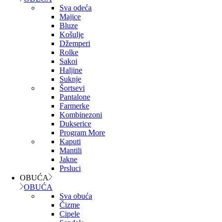
Sva odeća
Majice
Bluze
Košulje
Džemperi
Rolke
Sakoi
Haljine
Suknje
Šortsevi
Pantalone
Farmerke
Kombinezoni
Dukserice
Program More
Kaputi
Mantili
Jakne
Prsluci
OBUĆA
OBUĆA
Sva obuća
Čizme
Cipele