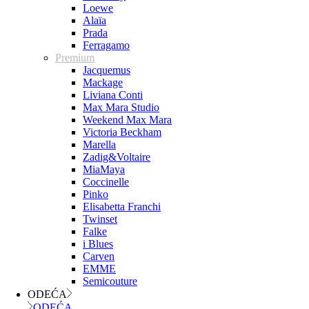
Loewe
Alaïa
Prada
Ferragamo
Premium
Jacquemus
Mackage
Liviana Conti
Max Mara Studio
Weekend Max Mara
Victoria Beckham
Marella
Zadig&Voltaire
MiaMaya
Coccinelle
Pinko
Elisabetta Franchi
Twinset
Falke
i Blues
Carven
EMME
Semicouture
ODEĆA
ODEĆA