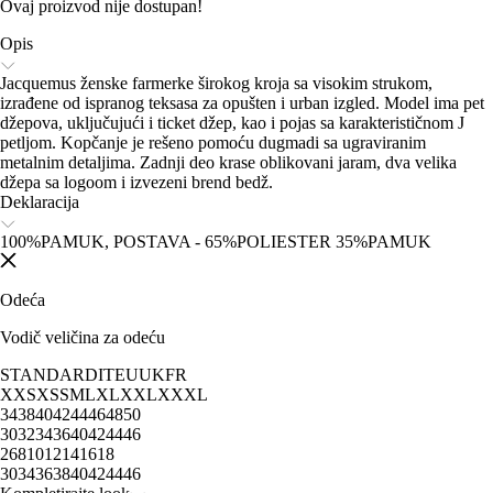
Ovaj proizvod nije dostupan!
Opis
Jacquemus ženske farmerke širokog kroja sa visokim strukom,
izrađene od ispranog teksasa za opušten i urban izgled. Model ima pet
džepova, uključujući i ticket džep, kao i pojas sa karakterističnom J
petljom. Kopčanje je rešeno pomoću dugmadi sa ugraviranim
metalnim detaljima. Zadnji deo krase oblikovani jaram, dva velika
džepa sa logoom i izvezeni brend bedž.
Deklaracija
100%PAMUK, POSTAVA - 65%POLIESTER 35%PAMUK
Odeća
Vodič veličina za odeću
STANDARD
IT
EU
UK
FR
XXS
XS
S
M
L
XL
XXL
XXXL
34
38
40
42
44
46
48
50
30
32
34
36
40
42
44
46
2
6
8
10
12
14
16
18
30
34
36
38
40
42
44
46