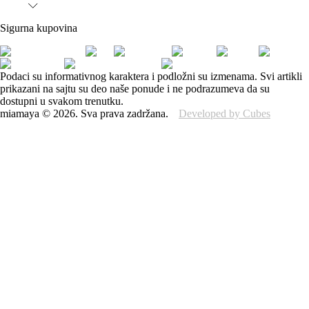
Sigurna kupovina
Podaci su informativnog karaktera i podložni su izmenama. Svi artikli
prikazani na sajtu su deo naše ponude i ne podrazumeva da su
dostupni u svakom trenutku.
miamaya
©
2026
.
Sva prava zadržana.
Developed by Cubes