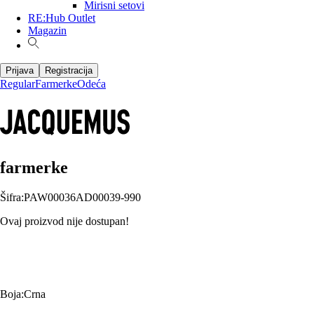
Mirisni setovi
RE:Hub Outlet
Magazin
Prijava
Registracija
Regular
Farmerke
Odeća
farmerke
Šifra
:
PAW00036AD00039-990
Ovaj proizvod nije dostupan!
Boja
:
Crna