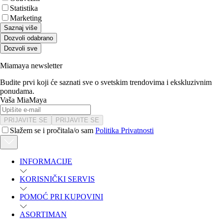
Statistika
Marketing
Saznaj više
Dozvoli odabrano
Dozvoli sve
Miamaya newsletter
Budite prvi koji će saznati sve o svetskim trendovima i ekskluzivnim
ponudama.
Vaša MiaMaya
PRIJAVITE SE
PRIJAVITE SE
Slažem se i pročitala/o sam
Politika Privatnosti
INFORMACIJE
KORISNIČKI SERVIS
POMOĆ PRI KUPOVINI
ASORTIMAN