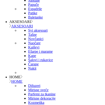
Sandale
Papuče
Espadrile
Patike
Baletanke
AKSESOARI
AKSESOARI
Svi aksesoari
Tašne
Novčanici
Naočare
Kaiševi
Ešarpe i marame
Kape
Šalovi i rukavice
Čarape
Nakit
HOME
HOME
Difuzeri
Mirisne sveće
Parfemi za tkanine
Mirisne dekoracije
Kozmetika