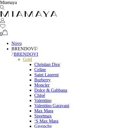
Miamaya
0
Novo
BRENDOVI
BRENDOVI
Gold
Christian Dior
Celine
Saint Laurent
Burberry
Moncler
Dolce & Gabbana
Chloé
Valentino
Valentino Garavani
Max Mara
Sportmax
‘S Max Mara
Givenchy