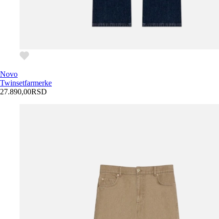
Novo
Twinset
farmerke
27.890,00
RSD