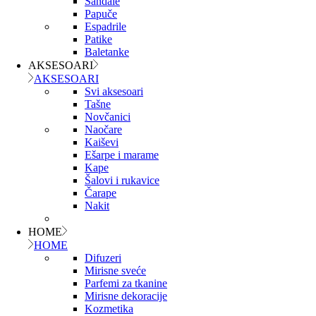
Sandale
Papuče
Espadrile
Patike
Baletanke
AKSESOARI
AKSESOARI
Svi aksesoari
Tašne
Novčanici
Naočare
Kaiševi
Ešarpe i marame
Kape
Šalovi i rukavice
Čarape
Nakit
HOME
HOME
Difuzeri
Mirisne sveće
Parfemi za tkanine
Mirisne dekoracije
Kozmetika