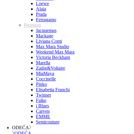
Loewe
Alaïa
Prada
Ferragamo
Premium
Jacquemus
Mackage
Liviana Conti
Max Mara Studio
Weekend Max Mara
Victoria Beckham
Marella
Zadig&Voltaire
MiaMaya
Coccinelle
Pinko
Elisabetta Franchi
Twinset
Falke
i Blues
Carven
EMME
Semicouture
ODEĆA
ODEĆA