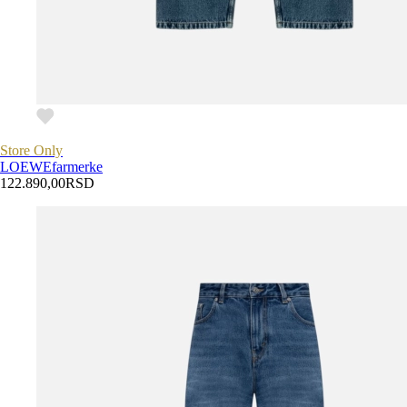
Store Only
LOEWE
farmerke
122.890,00
RSD