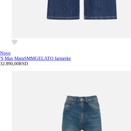
Novo
'S Max Mara
SMMGELATO farmerke
32.890,00
RSD