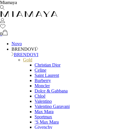
Miamaya
0
Novo
BRENDOVI
BRENDOVI
Gold
Christian Dior
Celine
Saint Laurent
Burberry
Moncler
Dolce & Gabbana
Chloé
Valentino
Valentino Garavani
Max Mara
Sportmax
‘S Max Mara
Givenchy