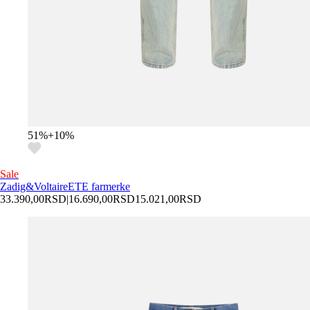
51
%
+
10
%
Sale
Zadig&Voltaire
ETE farmerke
33.390,00
RSD
|
16.690,00
RSD
15.021,00
RSD