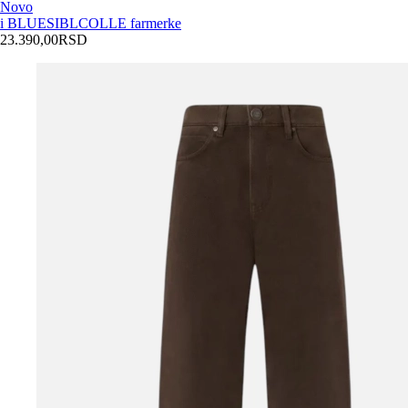
Novo
i BLUES
IBLCOLLE farmerke
23.390,00
RSD