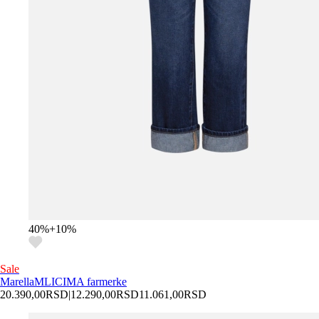
40
%
+
10
%
Sale
Marella
MLICIMA farmerke
20.390,00
RSD
|
12.290,00
RSD
11.061,00
RSD