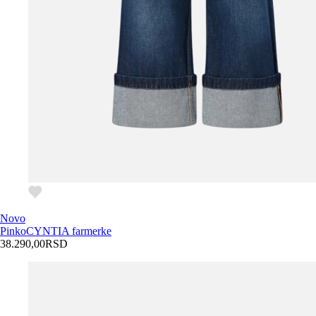
Novo
Pinko
CYNTIA farmerke
38.290,00
RSD