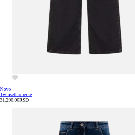
Novo
Twinset
farmerke
31.290,00
RSD