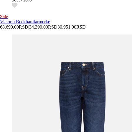
Sale
Victoria Beckham
farmerke
68.690,00
RSD
|
34.390,00
RSD
30.951,00
RSD