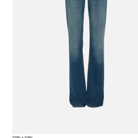
50
%
+
10
%