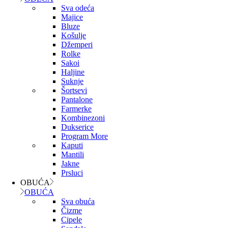
Sva odeća
Majice
Bluze
Košulje
Džemperi
Rolke
Sakoi
Haljine
Suknje
Šortsevi
Pantalone
Farmerke
Kombinezoni
Dukserice
Program More
Kaputi
Mantili
Jakne
Prsluci
OBUĆA
OBUĆA
Sva obuća
Čizme
Cipele