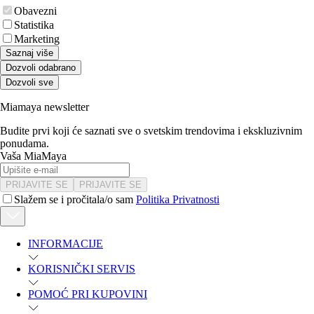
Obavezni
Statistika
Marketing
Saznaj više
Dozvoli odabrano
Dozvoli sve
Miamaya newsletter
Budite prvi koji će saznati sve o svetskim trendovima i ekskluzivnim
ponudama.
Vaša MiaMaya
PRIJAVITE SE
PRIJAVITE SE
Slažem se i pročitala/o sam
Politika Privatnosti
INFORMACIJE
KORISNIČKI SERVIS
POMOĆ PRI KUPOVINI