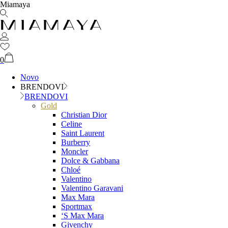
Miamaya
0
Novo
BRENDOVI
BRENDOVI
Gold
Christian Dior
Celine
Saint Laurent
Burberry
Moncler
Dolce & Gabbana
Chloé
Valentino
Valentino Garavani
Max Mara
Sportmax
‘S Max Mara
Givenchy