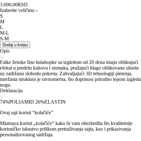
3.690,00
RSD
Izaberite veličinu
S
M
L
M-L
S-M
Dodaj u korpu
Opis
Falke ženske fine hulahopke sa izgledom od 20 dena imaju oblikujući
efekat u predelu kukova i stomaka, pružajući blago oblikovanu siluetu
uz zadržanu slobodu pokreta. Zahvaljujući 3D tehnologiji pletenja,
mrežasta struktura je ravnomerna, što doprinosi prirodno lepom izgledu
nogu.
Deklaracija
74%POLIAMID 26%ELASTIN
Ovaj sajt koristi “kolačiće”
Miamaya koristi „kolačiće“ kako bi vam obezbedila što kvalitetnije
korisničko iskustvo prilikom pretraživanja sajta, kao i prikazivanja
personalizovanog sadržaja.