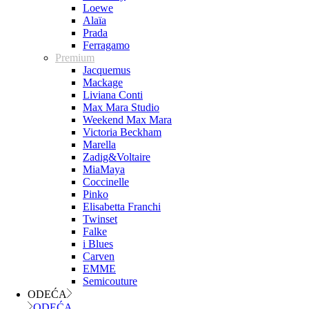
Loewe
Alaïa
Prada
Ferragamo
Premium
Jacquemus
Mackage
Liviana Conti
Max Mara Studio
Weekend Max Mara
Victoria Beckham
Marella
Zadig&Voltaire
MiaMaya
Coccinelle
Pinko
Elisabetta Franchi
Twinset
Falke
i Blues
Carven
EMME
Semicouture
ODEĆA
ODEĆA