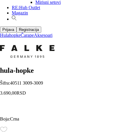
Mirisni setovi
RE:Hub Outlet
Magazin
Prijava
Registracija
Hulahopke
Čarape
Aksesoari
hula-hopke
Šifra
:
40511 3009-3009
3.690,00
RSD
Boja
:
Crna