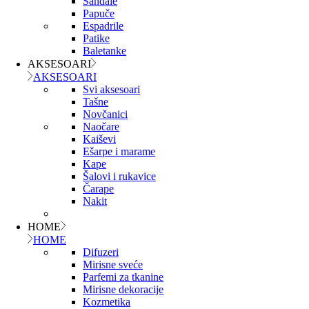
Sandale
Papuče
Espadrile
Patike
Baletanke
AKSESOARI
AKSESOARI
Svi aksesoari
Tašne
Novčanici
Naočare
Kaiševi
Ešarpe i marame
Kape
Šalovi i rukavice
Čarape
Nakit
HOME
HOME
Difuzeri
Mirisne sveće
Parfemi za tkanine
Mirisne dekoracije
Kozmetika