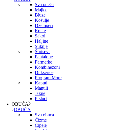
Sva odeća
Majice
Bluze
Košulje
Džemperi
Rolke
Sakoi
Haljine
Suknje
Šortsevi
Pantalone
Farmerke
Kombinezoni
Dukserice
Program More
Kaputi
Mantili
Jakne
Prsluci
OBUĆA
OBUĆA
Sva obuća
Čizme
Cipele