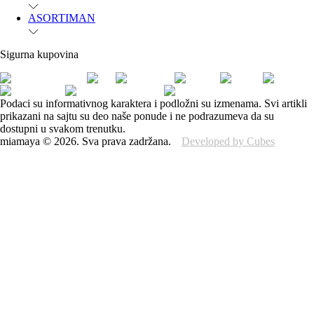
ASORTIMAN
Sigurna kupovina
Podaci su informativnog karaktera i podložni su izmenama. Svi artikli
prikazani na sajtu su deo naše ponude i ne podrazumeva da su
dostupni u svakom trenutku.
miamaya
©
2026
.
Sva prava zadržana.
Developed by Cubes