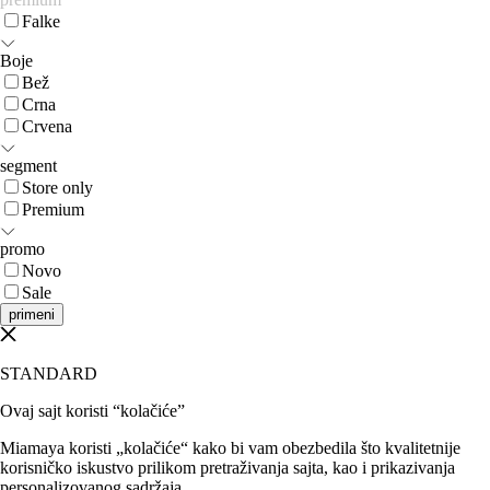
Falke
Boje
Bež
Crna
Crvena
segment
Store only
Premium
promo
Novo
Sale
primeni
STANDARD
Ovaj sajt koristi “kolačiće”
Miamaya koristi „kolačiće“ kako bi vam obezbedila što kvalitetnije
korisničko iskustvo prilikom pretraživanja sajta, kao i prikazivanja
personalizovanog sadržaja.