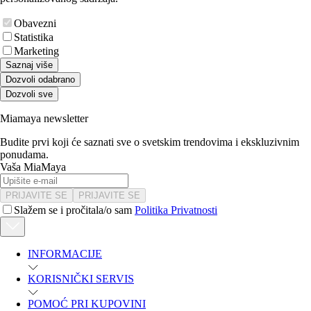
Obavezni
Statistika
Marketing
Saznaj više
Dozvoli odabrano
Dozvoli sve
Miamaya newsletter
Budite prvi koji će saznati sve o svetskim trendovima i ekskluzivnim
ponudama.
Vaša MiaMaya
PRIJAVITE SE
PRIJAVITE SE
Slažem se i pročitala/o sam
Politika Privatnosti
INFORMACIJE
KORISNIČKI SERVIS
POMOĆ PRI KUPOVINI