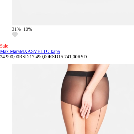
31
%
+
10
%
Sale
Max Mara
MXASVELTO kapa
24.990,00
RSD
|
17.490,00
RSD
15.741,00
RSD