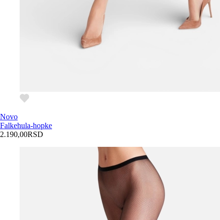
Novo
Falke
hula-hopke
2.190,00
RSD