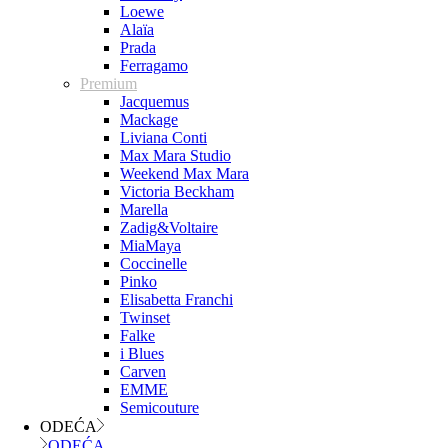
Loewe
Alaïa
Prada
Ferragamo
Premium
Jacquemus
Mackage
Liviana Conti
Max Mara Studio
Weekend Max Mara
Victoria Beckham
Marella
Zadig&Voltaire
MiaMaya
Coccinelle
Pinko
Elisabetta Franchi
Twinset
Falke
i Blues
Carven
EMME
Semicouture
ODEĆA
ODEĆA