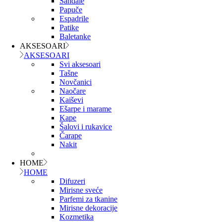
Sandale
Papuče
Espadrile
Patike
Baletanke
AKSESOARI
AKSESOARI
Svi aksesoari
Tašne
Novčanici
Naočare
Kaiševi
Ešarpe i marame
Kape
Šalovi i rukavice
Čarape
Nakit
HOME
HOME
Difuzeri
Mirisne sveće
Parfemi za tkanine
Mirisne dekoracije
Kozmetika