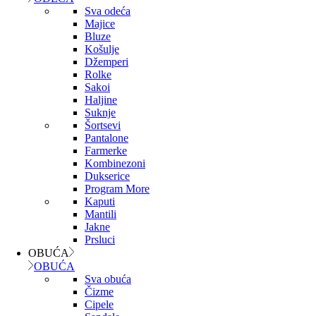
Sva odeća
Majice
Bluze
Košulje
Džemperi
Rolke
Sakoi
Haljine
Suknje
Šortsevi
Pantalone
Farmerke
Kombinezoni
Dukserice
Program More
Kaputi
Mantili
Jakne
Prsluci
OBUĆA
OBUĆA
Sva obuća
Čizme
Cipele