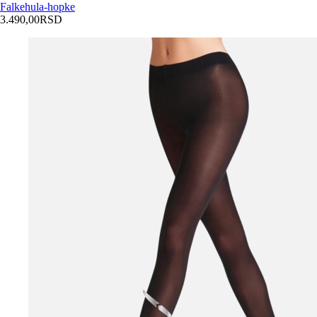
Falke
hula-hopke
3.490,00
RSD