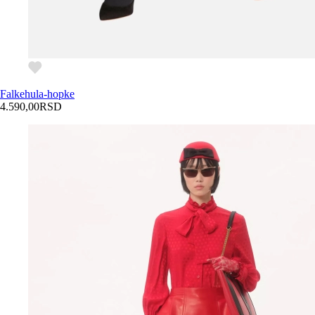
Falke
hula-hopke
4.590,00
RSD