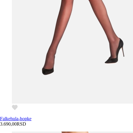
Falke
hula-hopke
3.690,00
RSD