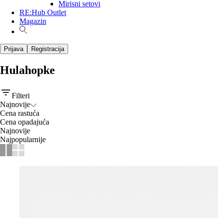
Mirisni setovi
RE:Hub Outlet
Magazin
Prijava
Registracija
Hulahopke
Filteri
Najnovije
Cena rastuća
Cena opadajuća
Najnovije
Najpopularnije