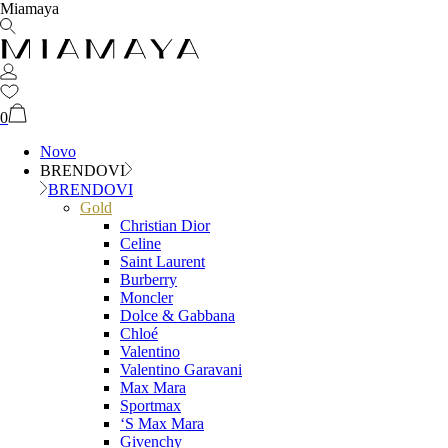
Miamaya
0
Novo
BRENDOVI
BRENDOVI
Gold
Christian Dior
Celine
Saint Laurent
Burberry
Moncler
Dolce & Gabbana
Chloé
Valentino
Valentino Garavani
Max Mara
Sportmax
‘S Max Mara
Givenchy