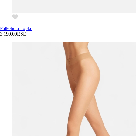
Falke
hula-hopke
3.190,00
RSD