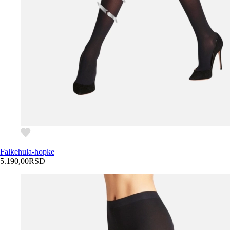
Falke
hula-hopke
5.190,00
RSD