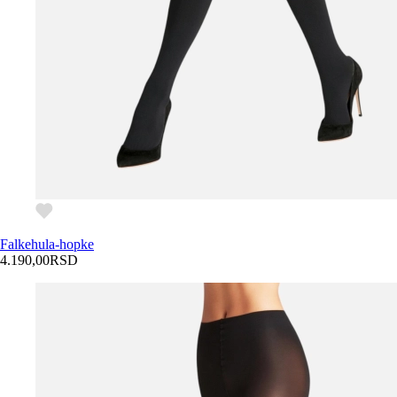
Falke
hula-hopke
4.190,00
RSD