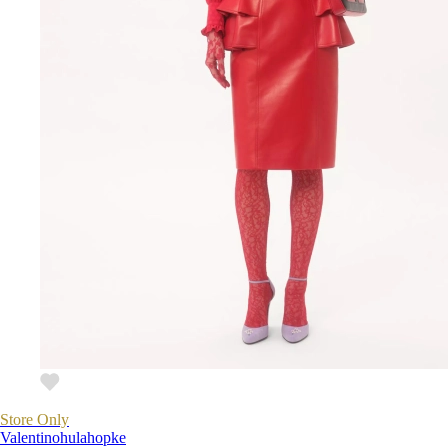
Store Only
Valentino
hulahopke