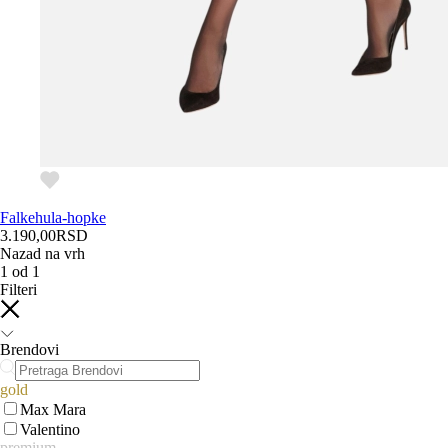
Falke
hula-hopke
3.190,00
RSD
Nazad na vrh
1
od
1
Filteri
Brendovi
gold
Max Mara
Valentino
premium