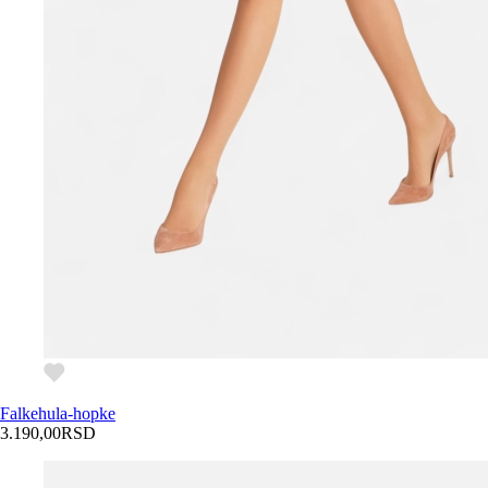
Falke
hula-hopke
3.190,00
RSD