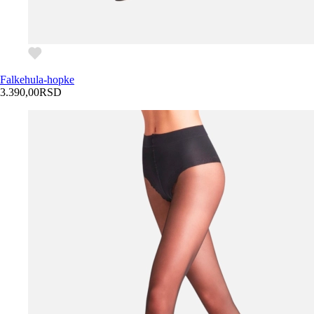
Falke
hula-hopke
3.390,00
RSD