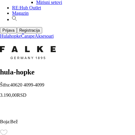
Mirisni setovi
RE:Hub Outlet
Magazin
Prijava
Registracija
Hulahopke
Čarape
Aksesoari
hula-hopke
Šifra
:
40620 4099-4099
3.190,00
RSD
Boja
:
Bež