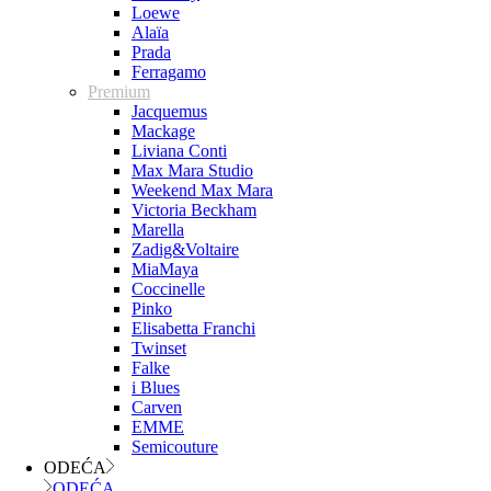
Loewe
Alaïa
Prada
Ferragamo
Premium
Jacquemus
Mackage
Liviana Conti
Max Mara Studio
Weekend Max Mara
Victoria Beckham
Marella
Zadig&Voltaire
MiaMaya
Coccinelle
Pinko
Elisabetta Franchi
Twinset
Falke
i Blues
Carven
EMME
Semicouture
ODEĆA
ODEĆA