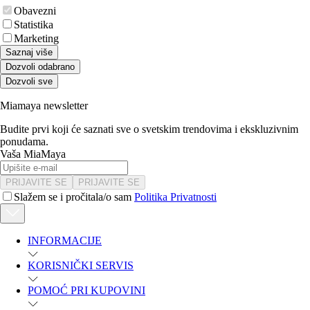
Obavezni
Statistika
Marketing
Saznaj više
Dozvoli odabrano
Dozvoli sve
Miamaya newsletter
Budite prvi koji će saznati sve o svetskim trendovima i ekskluzivnim
ponudama.
Vaša MiaMaya
PRIJAVITE SE
PRIJAVITE SE
Slažem se i pročitala/o sam
Politika Privatnosti
INFORMACIJE
KORISNIČKI SERVIS
POMOĆ PRI KUPOVINI