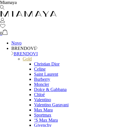
Miamaya
0
Novo
BRENDOVI
BRENDOVI
Gold
Christian Dior
Celine
Saint Laurent
Burberry
Moncler
Dolce & Gabbana
Chloé
Valentino
Valentino Garavani
Max Mara
Sportmax
‘S Max Mara
Givenchy