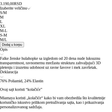
3.190,00
RSD
Izaberite veličinu
S/M
M
L
XL
M-L
S-M
M/L
Dodaj u korpu
Opis
Falke ženske hulahopke sa izgledom od 20 dena nude luksuznu
transparentnost, ravnomernu mrežastu strukturu zahvaljujući 3D
pletenju i izuzetnu udobnost uz ravne šavove i mek završetak.
Deklaracija
76% Poliamid, 24% Elastin
Ovaj sajt koristi “kolačiće”
Miamaya koristi „kolačiće“ kako bi vam obezbedila što kvalitetnije
korisničko iskustvo prilikom pretraživanja sajta, kao i prikazivanja
personalizovanog sadržaja.