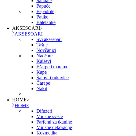
Sandale
Papuče
Espadrile
Patike
Baletanke
AKSESOARI
AKSESOARI
Svi aksesoari
Tašne
Novčanici
Naočare
Kaiševi
Ešarpe i marame
Kape
Šalovi i rukavice
Čarape
Nakit
HOME
HOME
Difuzeri
Mirisne sveće
Parfemi za tkanine
Mirisne dekoracije
Kozmetika