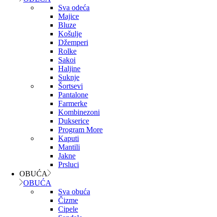
Sva odeća
Majice
Bluze
Košulje
Džemperi
Rolke
Sakoi
Haljine
Suknje
Šortsevi
Pantalone
Farmerke
Kombinezoni
Dukserice
Program More
Kaputi
Mantili
Jakne
Prsluci
OBUĆA
OBUĆA
Sva obuća
Čizme
Cipele