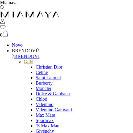
Miamaya
0
Novo
BRENDOVI
BRENDOVI
Gold
Christian Dior
Celine
Saint Laurent
Burberry
Moncler
Dolce & Gabbana
Chloé
Valentino
Valentino Garavani
Max Mara
Sportmax
‘S Max Mara
Givenchy