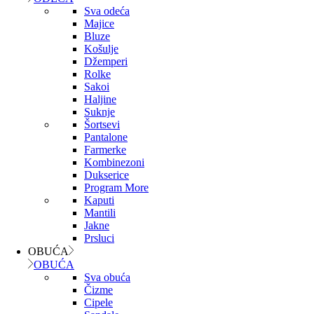
Sva odeća
Majice
Bluze
Košulje
Džemperi
Rolke
Sakoi
Haljine
Suknje
Šortsevi
Pantalone
Farmerke
Kombinezoni
Dukserice
Program More
Kaputi
Mantili
Jakne
Prsluci
OBUĆA
OBUĆA
Sva obuća
Čizme
Cipele