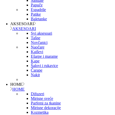
Sandale
Papuče
Espadrile
Patike
Baletanke
AKSESOARI
AKSESOARI
Svi aksesoari
Tašne
Novčanici
Naočare
Kaiševi
Ešarpe i marame
Kape
Šalovi i rukavice
Čarape
Nakit
HOME
HOME
Difuzeri
Mirisne sveće
Parfemi za tkanine
Mirisne dekoracije
Kozmetika