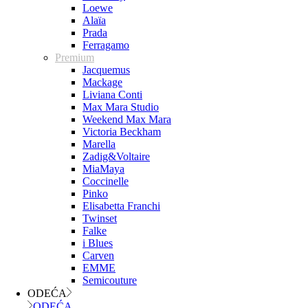
Loewe
Alaïa
Prada
Ferragamo
Premium
Jacquemus
Mackage
Liviana Conti
Max Mara Studio
Weekend Max Mara
Victoria Beckham
Marella
Zadig&Voltaire
MiaMaya
Coccinelle
Pinko
Elisabetta Franchi
Twinset
Falke
i Blues
Carven
EMME
Semicouture
ODEĆA
ODEĆA