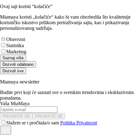
Ovaj sajt koristi “kolačiće”
Miamaya koristi „kolačiće“ kako bi vam obezbedila što kvalitetnije
korisničko iskustvo prilikom pretraživanja sajta, kao i prikazivanja
personalizovanog sadržaja.
Obavezni
Statistika
Marketing
Saznaj više
Dozvoli odabrano
Dozvoli sve
Miamaya newsletter
Budite prvi koji će saznati sve o svetskim trendovima i ekskluzivnim
ponudama.
Vaša MiaMaya
PRIJAVITE SE
PRIJAVITE SE
Slažem se i pročitala/o sam
Politika Privatnosti