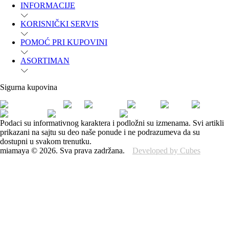
INFORMACIJE
KORISNIČKI SERVIS
POMOĆ PRI KUPOVINI
ASORTIMAN
Sigurna kupovina
Podaci su informativnog karaktera i podložni su izmenama. Svi artikli
prikazani na sajtu su deo naše ponude i ne podrazumeva da su
dostupni u svakom trenutku.
miamaya
©
2026
.
Sva prava zadržana.
Developed by Cubes