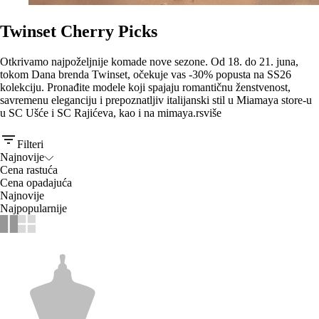
Twinset Cherry Picks
Otkrivamo najpoželjnije komade nove sezone. Od 18. do 21. juna,
tokom Dana brenda Twinset, očekuje vas -30% popusta na SS26
kolekciju. Pronađite modele koji spajaju romantičnu ženstvenost,
savremenu eleganciju i prepoznatljiv italijanski stil u Miamaya store-u
u SC Ušće i SC Rajićeva, kao i na mimaya.rs
više
Filteri
Najnovije
Cena rastuća
Cena opadajuća
Najnovije
Najpopularnije