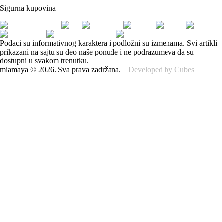
Sigurna kupovina
Podaci su informativnog karaktera i podložni su izmenama. Svi artikli
prikazani na sajtu su deo naše ponude i ne podrazumeva da su
dostupni u svakom trenutku.
miamaya
©
2026
.
Sva prava zadržana.
Developed by Cubes