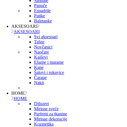
Sandale
Papuče
Espadrile
Patike
Baletanke
AKSESOARI
AKSESOARI
Svi aksesoari
Tašne
Novčanici
Naočare
Kaiševi
Ešarpe i marame
Kape
Šalovi i rukavice
Čarape
Nakit
HOME
HOME
Difuzeri
Mirisne sveće
Parfemi za tkanine
Mirisne dekoracije
Kozmetika