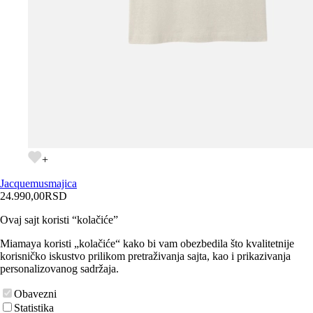
+
Jacquemus
majica
24.990,00
RSD
Ovaj sajt koristi “kolačiće”
Miamaya koristi „kolačiće“ kako bi vam obezbedila što kvalitetnije
korisničko iskustvo prilikom pretraživanja sajta, kao i prikazivanja
personalizovanog sadržaja.
Obavezni
Statistika