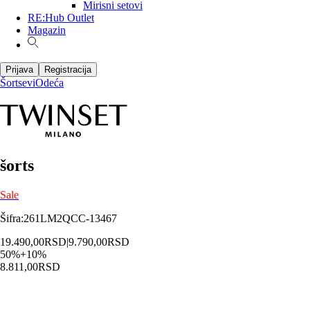
Mirisni setovi
RE:Hub Outlet
Magazin
Prijava
Registracija
Šortsevi
Odeća
šorts
Sale
Šifra
:
261LM2QCC-13467
19.490,00
RSD
|
9.790,00
RSD
50
%
+
10
%
8.811,00
RSD