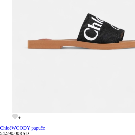
+
Chloé
WOODY papuče
54.590,00
RSD