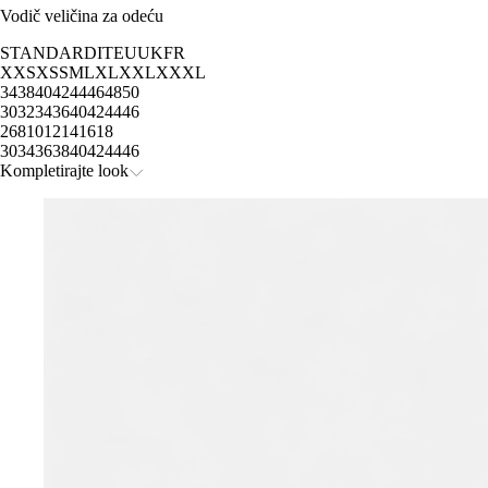
Vodič veličina za odeću
STANDARD
IT
EU
UK
FR
XXS
XS
S
M
L
XL
XXL
XXXL
34
38
40
42
44
46
48
50
30
32
34
36
40
42
44
46
2
6
8
10
12
14
16
18
30
34
36
38
40
42
44
46
Kompletirajte look