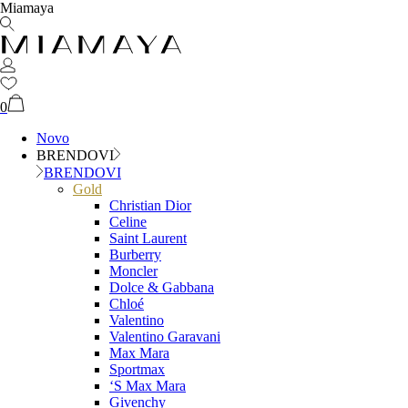
Miamaya
0
Novo
BRENDOVI
BRENDOVI
Gold
Christian Dior
Celine
Saint Laurent
Burberry
Moncler
Dolce & Gabbana
Chloé
Valentino
Valentino Garavani
Max Mara
Sportmax
‘S Max Mara
Givenchy