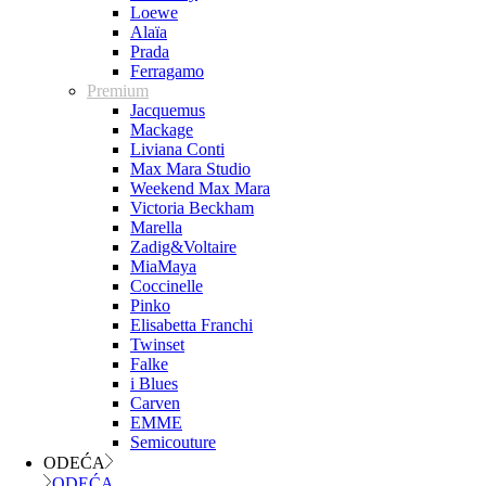
Loewe
Alaïa
Prada
Ferragamo
Premium
Jacquemus
Mackage
Liviana Conti
Max Mara Studio
Weekend Max Mara
Victoria Beckham
Marella
Zadig&Voltaire
MiaMaya
Coccinelle
Pinko
Elisabetta Franchi
Twinset
Falke
i Blues
Carven
EMME
Semicouture
ODEĆA
ODEĆA