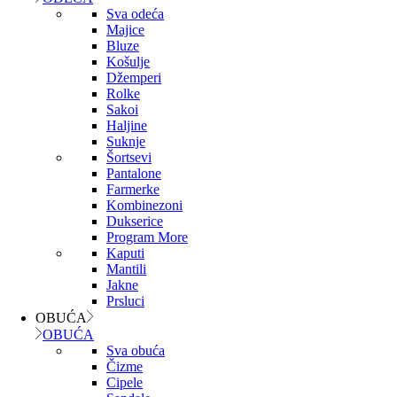
Sva odeća
Majice
Bluze
Košulje
Džemperi
Rolke
Sakoi
Haljine
Suknje
Šortsevi
Pantalone
Farmerke
Kombinezoni
Dukserice
Program More
Kaputi
Mantili
Jakne
Prsluci
OBUĆA
OBUĆA
Sva obuća
Čizme
Cipele