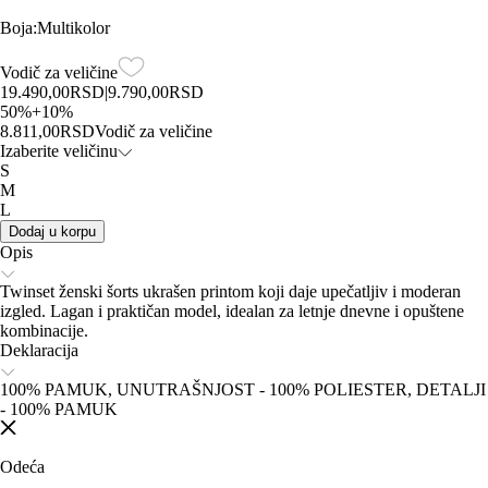
Boja
:
Multikolor
Vodič za veličine
19.490,00
RSD
|
9.790,00
RSD
50
%
+
10
%
8.811,00
RSD
Vodič za veličine
Izaberite veličinu
S
M
L
Dodaj u korpu
Opis
Twinset ženski šorts ukrašen printom koji daje upečatljiv i moderan
izgled. Lagan i praktičan model, idealan za letnje dnevne i opuštene
kombinacije.
Deklaracija
100% PAMUK, UNUTRAŠNJOST - 100% POLIESTER, DETALJI
- 100% PAMUK
Odeća