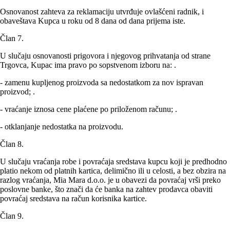
Osnovanost zahteva za reklamaciju utvrđuje ovlašćeni radnik, i
obaveštava Kupca u roku od 8 dana od dana prijema iste.
Član 7.
U slučaju osnovanosti prigovora i njegovog prihvatanja od strane
Trgovca, Kupac ima pravo po sopstvenom izboru na: .
- zamenu kupljenog proizvoda sa nedostatkom za nov ispravan
proizvod; .
- vraćanje iznosa cene plaćene po priloženom računu; .
- otklanjanje nedostatka na proizvodu.
Član 8.
U slučaju vraćanja robe i povraćaja sredstava kupcu koji je predhodno
platio nekom od platnih kartica, delimično ili u celosti, a bez obzira na
razlog vraćanja, Mia Mara d.o.o. je u obavezi da povraćaj vrši preko
poslovne banke, što znači da će banka na zahtev prodavca obaviti
povraćaj sredstava na račun korisnika kartice.
Član 9.