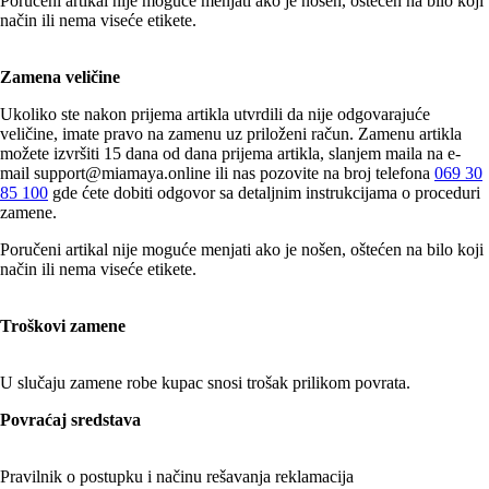
Poručeni artikal nije moguće menjati ako je nošen, oštećen na bilo koji
način ili nema viseće etikete.
Zamena veličine
Ukoliko ste nakon prijema artikla utvrdili da nije odgovarajuće
veličine, imate pravo na zamenu uz priloženi račun. Zamenu artikla
možete izvršiti 15 dana od dana prijema artikla, slanjem maila na e-
mail
support@miamaya.online
ili nas pozovite na broj telefona
069 30
85 100
gde ćete dobiti odgovor sa detaljnim instrukcijama o proceduri
zamene.
Poručeni artikal nije moguće menjati ako je nošen, oštećen na bilo koji
način ili nema viseće etikete.
Troškovi zamene
U slučaju zamene robe kupac snosi trošak prilikom povrata.
Povraćaj sredstava
Pravilnik o postupku i načinu rešavanja reklamacija