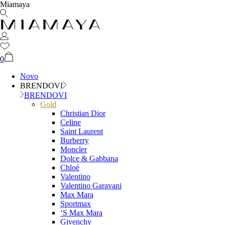
Miamaya
0
Novo
BRENDOVI
BRENDOVI
Gold
Christian Dior
Celine
Saint Laurent
Burberry
Moncler
Dolce & Gabbana
Chloé
Valentino
Valentino Garavani
Max Mara
Sportmax
‘S Max Mara
Givenchy