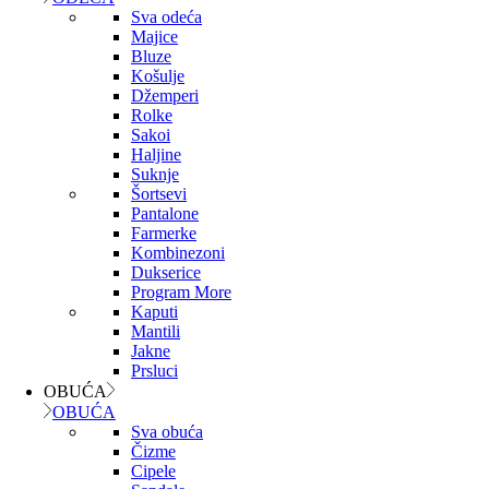
Sva odeća
Majice
Bluze
Košulje
Džemperi
Rolke
Sakoi
Haljine
Suknje
Šortsevi
Pantalone
Farmerke
Kombinezoni
Dukserice
Program More
Kaputi
Mantili
Jakne
Prsluci
OBUĆA
OBUĆA
Sva obuća
Čizme
Cipele