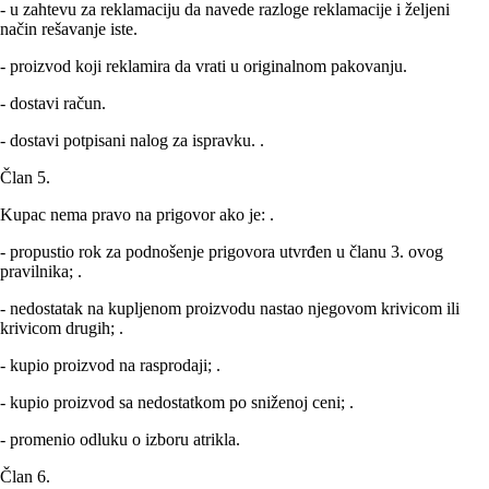
- u zahtevu za reklamaciju da navede razloge reklamacije i željeni
način rešavanje iste.
- proizvod koji reklamira da vrati u originalnom pakovanju.
- dostavi račun.
- dostavi potpisani nalog za ispravku. .
Član 5.
Kupac nema pravo na prigovor ako je: .
- propustio rok za podnošenje prigovora utvrđen u članu 3. ovog
pravilnika; .
- nedostatak na kupljenom proizvodu nastao njegovom krivicom ili
krivicom drugih; .
- kupio proizvod na rasprodaji; .
- kupio proizvod sa nedostatkom po sniženoj ceni; .
- promenio odluku o izboru atrikla.
Član 6.