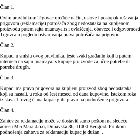
Član 1.
Ovim pravilnikom Trgovac uređuje način, uslove i postupak rešavanja
prigovora (reklamacije) potrošača zbog nedostataka na kupljenom
proizvodu putem sajta miamaya.rs i ovlašćenja, obaveze i odgovornosti
Trgovca u pogledu ostvarivanja prava potrošača na prigovor.
Član 2.
Kupac, u smislu ovog pravilnika, jeste svaki građanin koji u putem
interneta na sajtu miamaya.rs kupuje proizvode za lične potrebe ili
potrebe drugih.
Član 3.
Kupac ima pravo prigovora na kupljeni proizvod zbog nedostataka
koji su nastali, u roku od šest meseci od dana kupovine. Istekom roka
iz stava 1. ovog člana kupac gubi pravo na podnošenje prigovora.
Član 4.
Zahtev za reklamaciju može se dostaviti samo poštom na sledeću
adresu Mia Mara d.o.o, Dunavska 86, 11000 Beograd. Prilikom
podnošenja zahteva za reklamaciju kupac je dužan: .