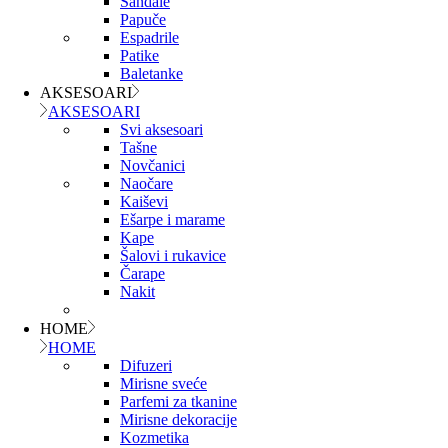
Sandale
Papuče
Espadrile
Patike
Baletanke
AKSESOARI
AKSESOARI
Svi aksesoari
Tašne
Novčanici
Naočare
Kaiševi
Ešarpe i marame
Kape
Šalovi i rukavice
Čarape
Nakit
HOME
HOME
Difuzeri
Mirisne sveće
Parfemi za tkanine
Mirisne dekoracije
Kozmetika