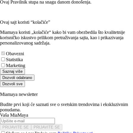
Ovaj Pravilnik stupa na snagu danom donošenja.
Ovaj sajt koristi “kolačiće”
Miamaya koristi „kolačiće“ kako bi vam obezbedila što kvalitetnije
korisničko iskustvo prilikom pretraživanja sajta, kao i prikazivanja
personalizovanog sadržaja.
Obavezni
Statistika
Marketing
Saznaj više
Dozvoli odabrano
Dozvoli sve
Miamaya newsletter
Budite prvi koji će saznati sve o svetskim trendovima i ekskluzivnim
ponudama.
Vaša MiaMaya
PRIJAVITE SE
PRIJAVITE SE