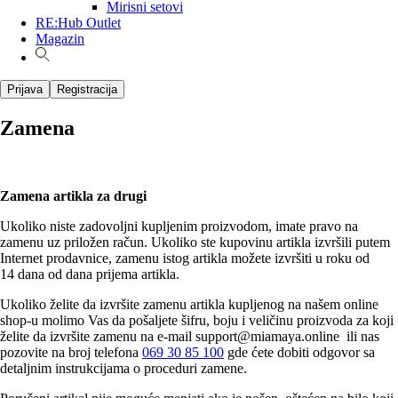
Mirisni setovi
RE:Hub Outlet
Magazin
Prijava
Registracija
Zamena
Zamena artikla za drugi
Ukoliko niste zadovoljni kupljenim proizvodom, imate pravo na
zamenu uz priložen račun. Ukoliko ste kupovinu artikla izvršili putem
Internet prodavnice, zamenu istog artikla možete izvršiti u roku od
14 dana od dana prijema artikla.
Ukoliko želite da izvršite zamenu artikla kupljenog na našem online
shop-u molimo Vas da pošaljete šifru, boju i veličinu proizvoda za koji
želite da izvršite zamenu na e-mail
support@miamaya.online
ili nas
pozovite na broj telefona
069 30 85 100
gde ćete dobiti odgovor sa
detaljnim instrukcijama o proceduri zamene.