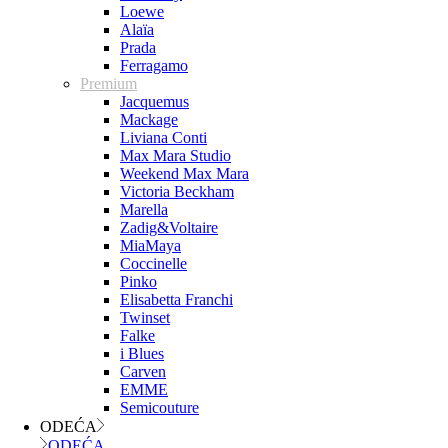
Loewe
Alaïa
Prada
Ferragamo
Premium
Jacquemus
Mackage
Liviana Conti
Max Mara Studio
Weekend Max Mara
Victoria Beckham
Marella
Zadig&Voltaire
MiaMaya
Coccinelle
Pinko
Elisabetta Franchi
Twinset
Falke
i Blues
Carven
EMME
Semicouture
ODEĆA
ODEĆA