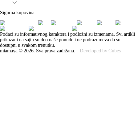
Sigurna kupovina
Podaci su informativnog karaktera i podložni su izmenama. Svi artikli
prikazani na sajtu su deo naše ponude i ne podrazumeva da su
dostupni u svakom trenutku.
miamaya
©
2026
.
Sva prava zadržana.
Developed by Cubes