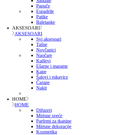
Sandale
Papuče
Espadrile
Patike
Baletanke
AKSESOARI
AKSESOARI
Svi aksesoari
Tašne
Novčanici
Naočare
Kaiševi
Ešarpe i marame
Kape
Šalovi i rukavice
Čarape
Nakit
HOME
HOME
Difuzeri
Mirisne sveće
Parfemi za tkanine
Mirisne dekoracije
Kozmetika