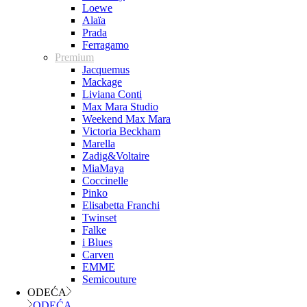
Loewe
Alaïa
Prada
Ferragamo
Premium
Jacquemus
Mackage
Liviana Conti
Max Mara Studio
Weekend Max Mara
Victoria Beckham
Marella
Zadig&Voltaire
MiaMaya
Coccinelle
Pinko
Elisabetta Franchi
Twinset
Falke
i Blues
Carven
EMME
Semicouture
ODEĆA
ODEĆA