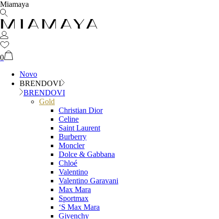
Miamaya
0
Novo
BRENDOVI
BRENDOVI
Gold
Christian Dior
Celine
Saint Laurent
Burberry
Moncler
Dolce & Gabbana
Chloé
Valentino
Valentino Garavani
Max Mara
Sportmax
‘S Max Mara
Givenchy