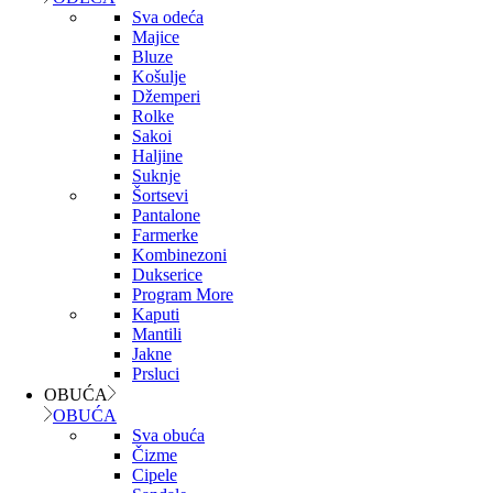
Sva odeća
Majice
Bluze
Košulje
Džemperi
Rolke
Sakoi
Haljine
Suknje
Šortsevi
Pantalone
Farmerke
Kombinezoni
Dukserice
Program More
Kaputi
Mantili
Jakne
Prsluci
OBUĆA
OBUĆA
Sva obuća
Čizme
Cipele