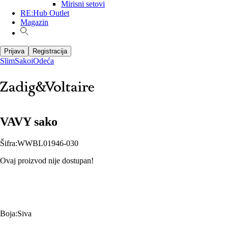
Mirisni setovi
RE:Hub Outlet
Magazin
Prijava
Registracija
Slim
Sakoi
Odeća
VAVY sako
Šifra
:
WWBL01946-030
Ovaj proizvod nije dostupan!
Boja
:
Siva