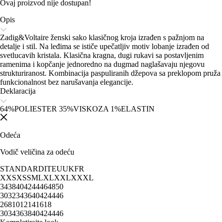
Ovaj proizvod nije dostupan!
Opis
Zadig&Voltaire ženski sako klasičnog kroja izrađen s pažnjom na
detalje i stil. Na leđima se ističe upečatljiv motiv lobanje izrađen od
svetlucavih kristala. Klasična kragna, dugi rukavi sa postavljenim
ramenima i kopčanje jednoredno na dugmad naglašavaju njegovu
strukturiranost. Kombinacija paspuliranih džepova sa preklopom pruža
funkcionalnost bez narušavanja elegancije.
Deklaracija
64%POLIESTER 35%VISKOZA 1%ELASTIN
Odeća
Vodič veličina za odeću
STANDARD
IT
EU
UK
FR
XXS
XS
S
M
L
XL
XXL
XXXL
34
38
40
42
44
46
48
50
30
32
34
36
40
42
44
46
2
6
8
10
12
14
16
18
30
34
36
38
40
42
44
46