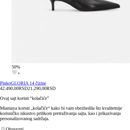
50
%
+
Pinko
GLORIA 14 čizme
42.490,00
RSD
21.290,00
RSD
Ovaj sajt koristi “kolačiće”
Miamaya koristi „kolačiće“ kako bi vam obezbedila što kvalitetnije
korisničko iskustvo prilikom pretraživanja sajta, kao i prikazivanja
personalizovanog sadržaja.
Obavezni