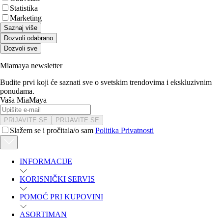
Statistika
Marketing
Saznaj više
Dozvoli odabrano
Dozvoli sve
Miamaya newsletter
Budite prvi koji će saznati sve o svetskim trendovima i ekskluzivnim
ponudama.
Vaša MiaMaya
PRIJAVITE SE
PRIJAVITE SE
Slažem se i pročitala/o sam
Politika Privatnosti
INFORMACIJE
KORISNIČKI SERVIS
POMOĆ PRI KUPOVINI
ASORTIMAN