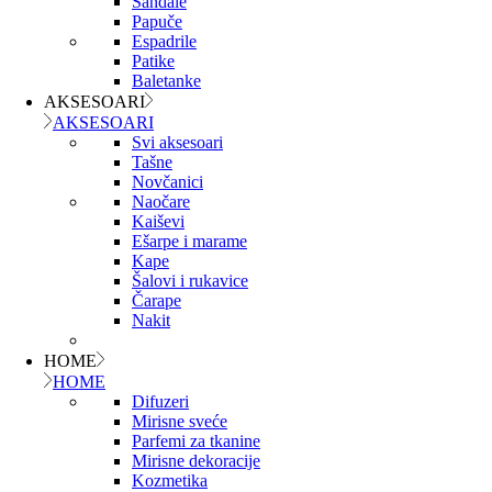
Sandale
Papuče
Espadrile
Patike
Baletanke
AKSESOARI
AKSESOARI
Svi aksesoari
Tašne
Novčanici
Naočare
Kaiševi
Ešarpe i marame
Kape
Šalovi i rukavice
Čarape
Nakit
HOME
HOME
Difuzeri
Mirisne sveće
Parfemi za tkanine
Mirisne dekoracije
Kozmetika