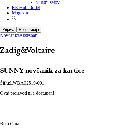
Mirisni setovi
RE:Hub Outlet
Magazin
Prijava
Registracija
Novčanici
Aksesoari
SUNNY novčanik za kartice
Šifra
:
LWBA02519-001
Ovaj proizvod nije dostupan!
Boja
:
Crna