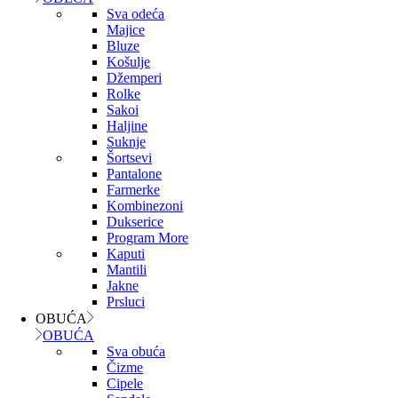
Sva odeća
Majice
Bluze
Košulje
Džemperi
Rolke
Sakoi
Haljine
Suknje
Šortsevi
Pantalone
Farmerke
Kombinezoni
Dukserice
Program More
Kaputi
Mantili
Jakne
Prsluci
OBUĆA
OBUĆA
Sva obuća
Čizme
Cipele