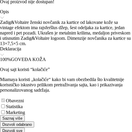
Ovaj proizvod nije dostupan!
Opis
Zadig&Voltaire ženski novčanik za kartice od lakovane kože sa
vintage efektom ima rajsferšlus džep, šest odeljaka za kartice, jedan
napred i pet pozadi. Ukrašen je metalnim krilima, medaljon priveskom
i utisnutim Zadig&Voltaire logoom. Dimenzije novčanika za kartice su
13×7,5×5 cm.
Deklaracija
100%GOVEĐA KOŽA
Ovaj sajt koristi “kolačiće”
Miamaya koristi „kolačiće“ kako bi vam obezbedila što kvalitetnije
korisničko iskustvo prilikom pretraživanja sajta, kao i prikazivanja
personalizovanog sadržaja.
Obavezni
Statistika
Marketing
Saznaj više
Dozvoli odabrano
Dozvoli sve