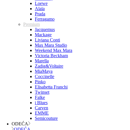
Loewe
Alaïa
Prada
Ferragamo
Premium
Jacquemus
Mackage
Liviana Conti
Max Mara Studio
Weekend Max Mara
Victoria Beckham
Marella
Zadig&Voltaire
MiaMaya
Coccinelle
Pinko
Elisabetta Franchi
Twinset
Falke
i Blues
Carven
EMME
Semicouture
ODEĆA
ODEĆA