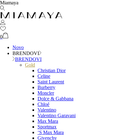
Miamaya
0
Novo
BRENDOVI
BRENDOVI
Gold
Christian Dior
Celine
Saint Laurent
Burberry
Moncler
Dolce & Gabbana
Chloé
Valentino
Valentino Garavani
Max Mara
Sportmax
‘S Max Mara
Givenchy