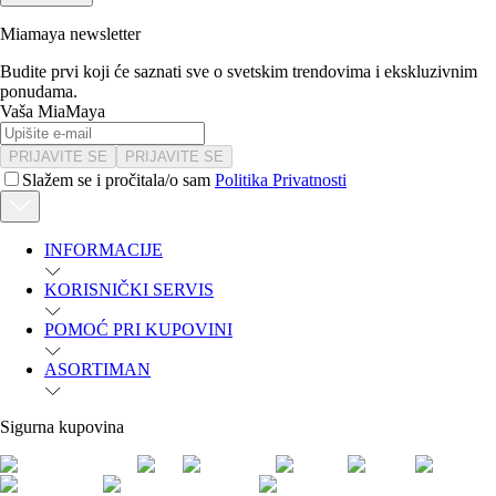
Miamaya newsletter
Budite prvi koji će saznati sve o svetskim trendovima i ekskluzivnim
ponudama.
Vaša MiaMaya
PRIJAVITE SE
PRIJAVITE SE
Slažem se i pročitala/o sam
Politika Privatnosti
INFORMACIJE
KORISNIČKI SERVIS
POMOĆ PRI KUPOVINI
ASORTIMAN
Sigurna kupovina