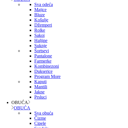
Sva odeća
Majice
Bluze
Košulje
Džemperi
Rolke
Sakoi
Haljine
Suknje
Šortsevi
Pantalone
Farmerke
Kombinezoni
Dukserice
Program More
Kaputi
Mantili
Jakne
Prsluci
OBUĆA
OBUĆA
Sva obuća
Čizme
Cipele