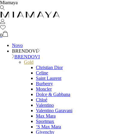
Miamaya
0
Novo
BRENDOVI
BRENDOVI
Gold
Christian Dior
Celine
Saint Laurent
Burberry
Moncler
Dolce & Gabbana
Chloé
Valentino
Valentino Garavani
Max Mara
Sportmax
‘S Max Mara
Givenchy