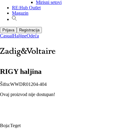
Mirisni setovi
RE:Hub Outlet
Magazin
Prijava
Registracija
Casual
Haljine
Odeća
RIGY haljina
Šifra
:
WWDR01204-404
Ovaj proizvod nije dostupan!
Boja
:
Teget