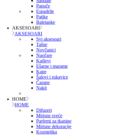
Sandale
Papuče
Espadrile
Patike
Baletanke
AKSESOARI
AKSESOARI
Svi aksesoari
Tašne
Novčanici
Naočare
Kaiševi
Ešarpe i marame
Kape
Šalovi i rukavice
Čarape
Nakit
HOME
HOME
Difuzeri
Mirisne sveće
Parfemi za tkanine
Mirisne dekoracije
Kozmetika