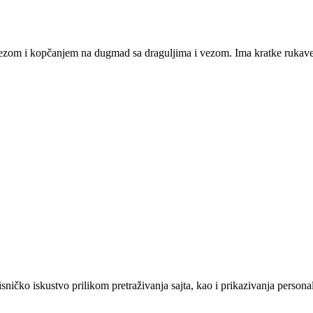
ezom i kopčanjem na dugmad sa draguljima i vezom. Ima kratke rukave 
sničko iskustvo prilikom pretraživanja sajta, kao i prikazivanja persona