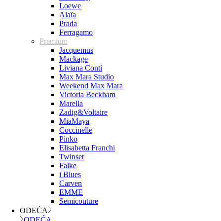
Loewe
Alaïa
Prada
Ferragamo
Premium
Jacquemus
Mackage
Liviana Conti
Max Mara Studio
Weekend Max Mara
Victoria Beckham
Marella
Zadig&Voltaire
MiaMaya
Coccinelle
Pinko
Elisabetta Franchi
Twinset
Falke
i Blues
Carven
EMME
Semicouture
ODEĆA
ODEĆA