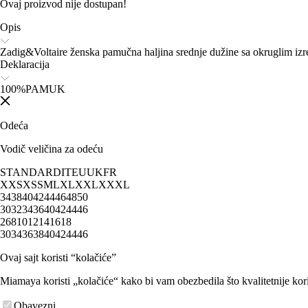
Ovaj proizvod nije dostupan!
Opis
Zadig&Voltaire ženska pamučna haljina srednje dužine sa okruglim izr
Deklaracija
100%PAMUK
Odeća
Vodič veličina za odeću
STANDARD
IT
EU
UK
FR
XXS
XS
S
M
L
XL
XXL
XXXL
34
38
40
42
44
46
48
50
30
32
34
36
40
42
44
46
2
6
8
10
12
14
16
18
30
34
36
38
40
42
44
46
Ovaj sajt koristi “kolačiće”
Miamaya koristi „kolačiće“ kako bi vam obezbedila što kvalitetnije kori
Obavezni