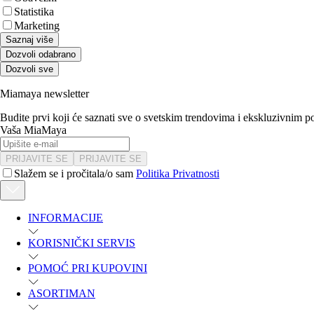
Statistika
Marketing
Saznaj više
Dozvoli odabrano
Dozvoli sve
Miamaya newsletter
Budite prvi koji će saznati sve o svetskim trendovima i ekskluzivnim 
Vaša MiaMaya
PRIJAVITE SE
PRIJAVITE SE
Slažem se i pročitala/o sam
Politika Privatnosti
INFORMACIJE
KORISNIČKI SERVIS
POMOĆ PRI KUPOVINI
ASORTIMAN