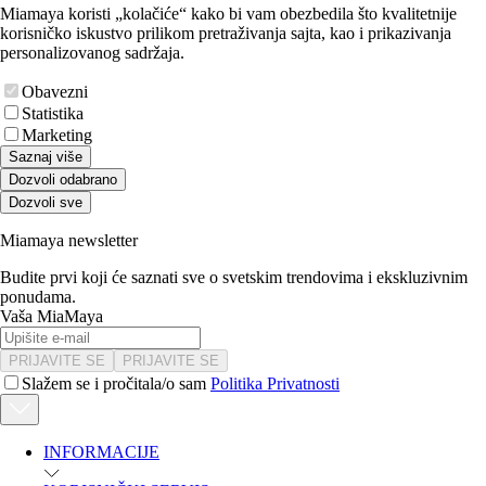
Miamaya koristi „kolačiće“ kako bi vam obezbedila što kvalitetnije
korisničko iskustvo prilikom pretraživanja sajta, kao i prikazivanja
personalizovanog sadržaja.
Obavezni
Statistika
Marketing
Saznaj više
Dozvoli odabrano
Dozvoli sve
Miamaya newsletter
Budite prvi koji će saznati sve o svetskim trendovima i ekskluzivnim
ponudama.
Vaša MiaMaya
PRIJAVITE SE
PRIJAVITE SE
Slažem se i pročitala/o sam
Politika Privatnosti
INFORMACIJE