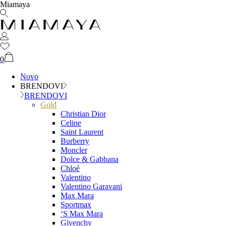
Miamaya
0
Novo
BRENDOVI
BRENDOVI
Gold
Christian Dior
Celine
Saint Laurent
Burberry
Moncler
Dolce & Gabbana
Chloé
Valentino
Valentino Garavani
Max Mara
Sportmax
‘S Max Mara
Givenchy