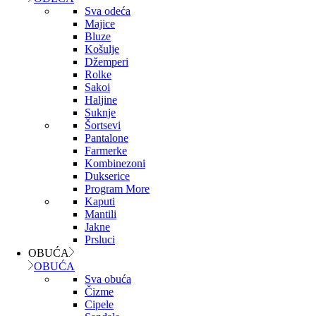
Sva odeća
Majice
Bluze
Košulje
Džemperi
Rolke
Sakoi
Haljine
Suknje
Šortsevi
Pantalone
Farmerke
Kombinezoni
Dukserice
Program More
Kaputi
Mantili
Jakne
Prsluci
OBUĆA
OBUĆA
Sva obuća
Čizme
Cipele