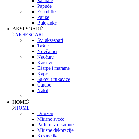
Sandale
Papuče
Espadrile
Patike
Baletanke
AKSESOARI
AKSESOARI
Svi aksesoari
Tašne
Novčanici
Naočare
Kaiševi
Ešarpe i marame
Kape
Šalovi i rukavice
Čarape
Nakit
HOME
HOME
Difuzeri
Mirisne sveće
Parfemi za tkanine
Mirisne dekoracije
Kozmetika