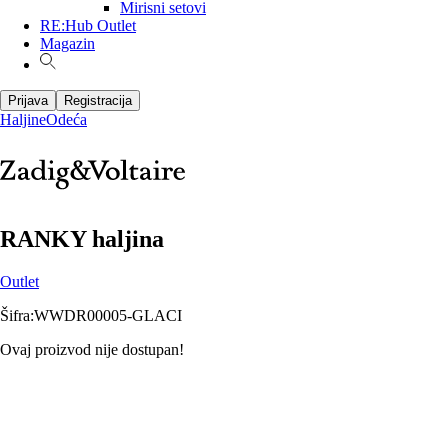
Mirisni setovi
RE:Hub Outlet
Magazin
Prijava
Registracija
Haljine
Odeća
RANKY haljina
Outlet
Šifra
:
WWDR00005-GLACI
Ovaj proizvod nije dostupan!