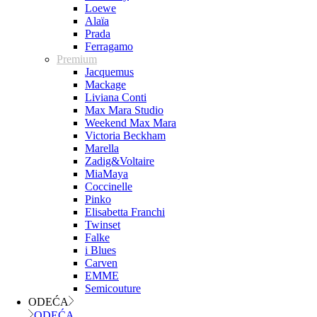
Loewe
Alaïa
Prada
Ferragamo
Premium
Jacquemus
Mackage
Liviana Conti
Max Mara Studio
Weekend Max Mara
Victoria Beckham
Marella
Zadig&Voltaire
MiaMaya
Coccinelle
Pinko
Elisabetta Franchi
Twinset
Falke
i Blues
Carven
EMME
Semicouture
ODEĆA
ODEĆA