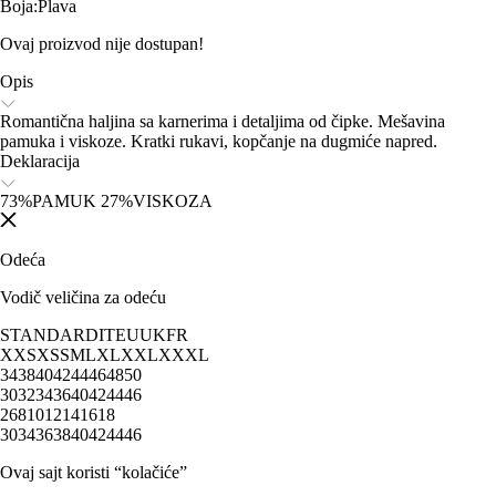
Boja
:
Plava
Ovaj proizvod nije dostupan!
Opis
Romantična haljina sa karnerima i detaljima od čipke. Mešavina
pamuka i viskoze. Kratki rukavi, kopčanje na dugmiće napred.
Deklaracija
73%PAMUK 27%VISKOZA
Odeća
Vodič veličina za odeću
STANDARD
IT
EU
UK
FR
XXS
XS
S
M
L
XL
XXL
XXXL
34
38
40
42
44
46
48
50
30
32
34
36
40
42
44
46
2
6
8
10
12
14
16
18
30
34
36
38
40
42
44
46
Ovaj sajt koristi “kolačiće”