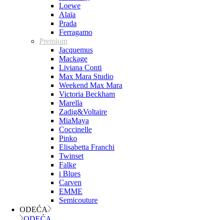
Loewe
Alaïa
Prada
Ferragamo
Premium
Jacquemus
Mackage
Liviana Conti
Max Mara Studio
Weekend Max Mara
Victoria Beckham
Marella
Zadig&Voltaire
MiaMaya
Coccinelle
Pinko
Elisabetta Franchi
Twinset
Falke
i Blues
Carven
EMME
Semicouture
ODEĆA
ODEĆA