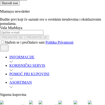
Dozvoli sve
Miamaya newsletter
Budite prvi koji će saznati sve o svetskim trendovima i ekskluzivnim
ponudama.
Vaša MiaMaya
PRIJAVITE SE
PRIJAVITE SE
Slažem se i pročitala/o sam
Politika Privatnosti
INFORMACIJE
KORISNIČKI SERVIS
POMOĆ PRI KUPOVINI
ASORTIMAN
Sigurna kupovina