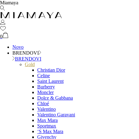
Miamaya
0
Novo
BRENDOVI
BRENDOVI
Gold
Christian Dior
Celine
Saint Laurent
Burberry
Moncler
Dolce & Gabbana
Chloé
Valentino
Valentino Garavani
Max Mara
Sportmax
‘S Max Mara
Givenchy