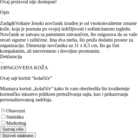
Ovaj proizvod nije dostupan!
Opis
Zadig&Voltaire ženski novčanik izrađen je od visokokvalitetne zrnaste
kože, koja je poznata po svojoj izdržljivosti i sofisticiranom izgledu.
Novčanik se zatvara sa patentnim zatvaračem, što osigurava da su vaše
stvari sigurne i zaštićene. Ima dva meha, što pruža dodatni prostor za
organizaciju. Dimenzije novčanika su 11 x 8,5 cm, što ga čini
kompaktnim, ali istovremeno i dovoljno prostranim.
Deklaracija
100%GOVEĐA KOŽA
Ovaj sajt koristi “kolačiće”
Miamaya koristi „kolačiće“ kako bi vam obezbedila što kvalitetnije
korisničko iskustvo prilikom pretraživanja sajta, kao i prikazivanja
personalizovanog sadržaja.
Obavezni
Statistika
Marketing
Saznaj više
Dozvoli odabrano