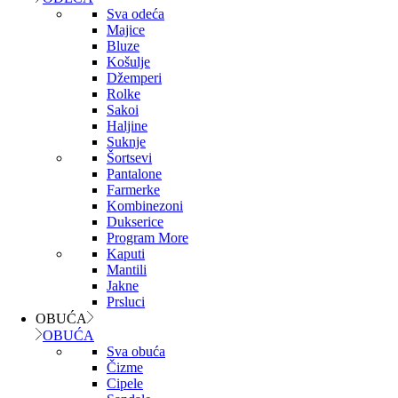
Sva odeća
Majice
Bluze
Košulje
Džemperi
Rolke
Sakoi
Haljine
Suknje
Šortsevi
Pantalone
Farmerke
Kombinezoni
Dukserice
Program More
Kaputi
Mantili
Jakne
Prsluci
OBUĆA
OBUĆA
Sva obuća
Čizme
Cipele