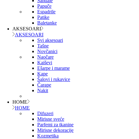
Sandale
Papuče
Espadrile
Patike
Baletanke
AKSESOARI
AKSESOARI
Svi aksesoari
Tašne
Novčanici
Naočare
Kaiševi
Ešarpe i marame
Kape
Šalovi i rukavice
Čarape
Nakit
HOME
HOME
Difuzeri
Mirisne sveće
Parfemi za tkanine
Mirisne dekoracije
Kozmetika