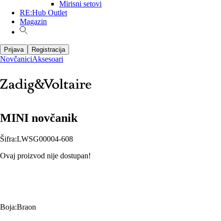
Mirisni setovi
RE:Hub Outlet
Magazin
Prijava
Registracija
Novčanici
Aksesoari
MINI novčanik
Šifra
:
LWSG00004-608
Ovaj proizvod nije dostupan!
Boja
:
Braon