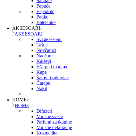
Sandale
Papuče
Espadrile
Patike
Baletanke
AKSESOARI
AKSESOARI
Svi aksesoari
Tašne
Novčanici
Naočare
Kaiševi
Ešarpe i marame
Kape
Šalovi i rukavice
Čarape
Nakit
HOME
HOME
Difuzeri
Mirisne sveće
Parfemi za tkanine
Mirisne dekoracije
Kozmetika