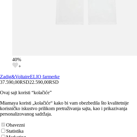
40
%
+
Zadig&Voltaire
ELIO farmerke
37.590,00
RSD
22.590,00
RSD
Ovaj sajt koristi “kolačiće”
Miamaya koristi „kolačiće“ kako bi vam obezbedila što kvalitetnije
korisničko iskustvo prilikom pretraživanja sajta, kao i prikazivanja
personalizovanog sadržaja.
Obavezni
Statistika