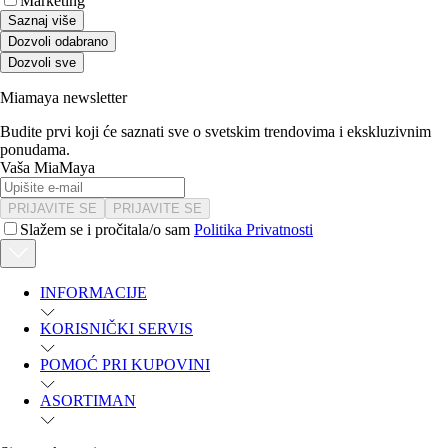
Marketing
Saznaj više
Dozvoli odabrano
Dozvoli sve
Miamaya newsletter
Budite prvi koji će saznati sve o svetskim trendovima i ekskluzivnim
ponudama.
Vaša MiaMaya
PRIJAVITE SE
PRIJAVITE SE
Slažem se i pročitala/o sam
Politika Privatnosti
INFORMACIJE
KORISNIČKI SERVIS
POMOĆ PRI KUPOVINI
ASORTIMAN