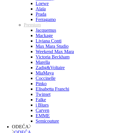
Loewe
Alaïa
Prada
Ferragamo
Premium
Jacquemus
Mackage
Liviana Conti
Max Mara Studio
Weekend Max Mara
Victoria Beckham
Marella
Zadig&Voltaire
MiaMaya
Coccinelle
Pinko
Elisabetta Franchi
Twinset
Falke
i Blues
Carven
EMME
Semicouture
ODEĆA
ODEĆA