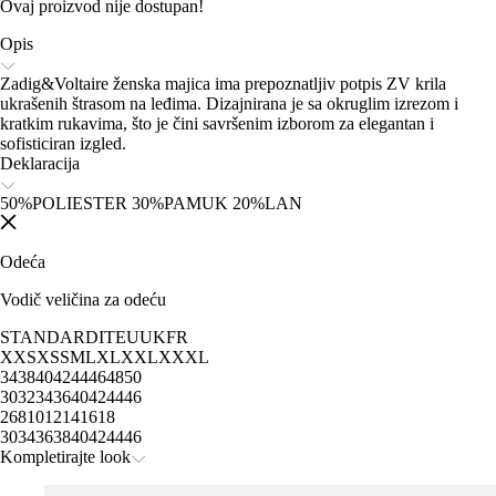
Ovaj proizvod nije dostupan!
Opis
Zadig&Voltaire ženska majica ima prepoznatljiv potpis ZV krila
ukrašenih štrasom na leđima. Dizajnirana je sa okruglim izrezom i
kratkim rukavima, što je čini savršenim izborom za elegantan i
sofisticiran izgled.
Deklaracija
50%POLIESTER 30%PAMUK 20%LAN
Odeća
Vodič veličina za odeću
STANDARD
IT
EU
UK
FR
XXS
XS
S
M
L
XL
XXL
XXXL
34
38
40
42
44
46
48
50
30
32
34
36
40
42
44
46
2
6
8
10
12
14
16
18
30
34
36
38
40
42
44
46
Kompletirajte look