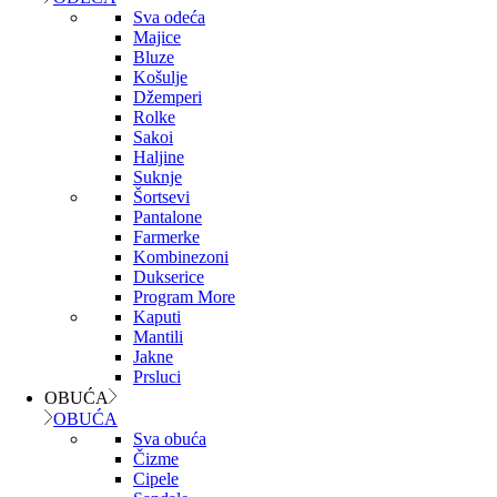
Sva odeća
Majice
Bluze
Košulje
Džemperi
Rolke
Sakoi
Haljine
Suknje
Šortsevi
Pantalone
Farmerke
Kombinezoni
Dukserice
Program More
Kaputi
Mantili
Jakne
Prsluci
OBUĆA
OBUĆA
Sva obuća
Čizme
Cipele