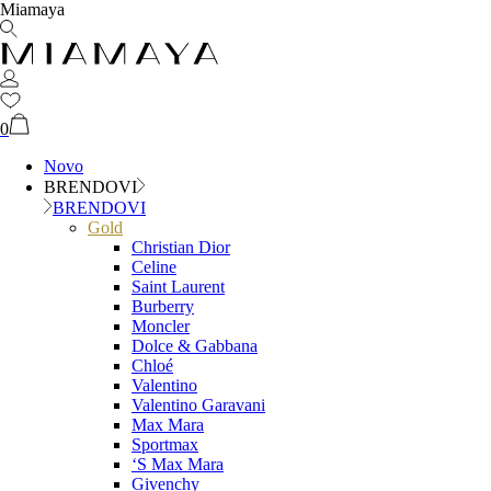
Miamaya
0
Novo
BRENDOVI
BRENDOVI
Gold
Christian Dior
Celine
Saint Laurent
Burberry
Moncler
Dolce & Gabbana
Chloé
Valentino
Valentino Garavani
Max Mara
Sportmax
‘S Max Mara
Givenchy