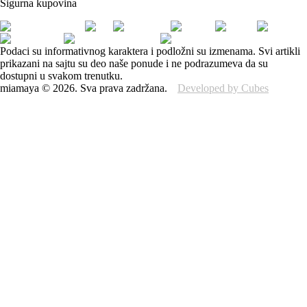
Sigurna kupovina
Podaci su informativnog karaktera i podložni su izmenama. Svi artikli
prikazani na sajtu su deo naše ponude i ne podrazumeva da su
dostupni u svakom trenutku.
miamaya
©
2026
.
Sva prava zadržana.
Developed by Cubes