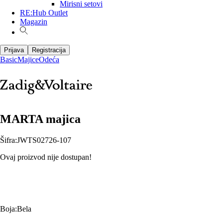
Mirisni setovi
RE:Hub Outlet
Magazin
Prijava
Registracija
Basic
Majice
Odeća
MARTA majica
Šifra
:
JWTS02726-107
Ovaj proizvod nije dostupan!
Boja
:
Bela