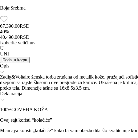
Boja
:
Srebrna
67.390,00
RSD
40
%
40.490,00
RSD
Izaberite veličinu
U
UNI
Dodaj u korpu
Opis
Zadig&Voltaire ženska torba zrađena od metalik kože, pružajući sofisti
džepom sa rajsferšlusom i dve pregrade za kartice. Ukrašena je krilima
preko tela. Dimenzije tašne su 16x8,5x3,5 cm.
Deklaracija
100%GOVEĐA KOŽA
Ovaj sajt koristi “kolačiće”
Miamaya koristi „kolačiće“ kako bi vam obezbedila što kvalitetnije kori