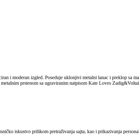
ciran i moderan izgled. Poseduje uklonjivi metalni lanac i preklop sa 
, metalnim prstenom sa ugraviranim natpisom Kate Loves Zadig&Voltaire 
sničko iskustvo prilikom pretraživanja sajta, kao i prikazivanja persona