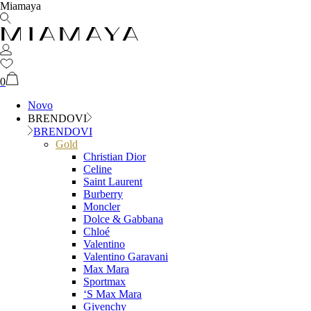
Miamaya
0
Novo
BRENDOVI
BRENDOVI
Gold
Christian Dior
Celine
Saint Laurent
Burberry
Moncler
Dolce & Gabbana
Chloé
Valentino
Valentino Garavani
Max Mara
Sportmax
‘S Max Mara
Givenchy