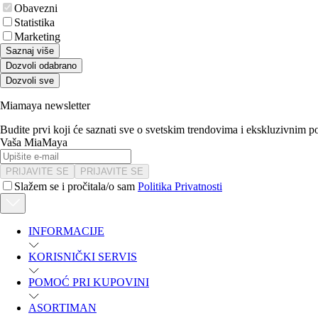
Obavezni
Statistika
Marketing
Saznaj više
Dozvoli odabrano
Dozvoli sve
Miamaya newsletter
Budite prvi koji će saznati sve o svetskim trendovima i ekskluzivnim 
Vaša MiaMaya
PRIJAVITE SE
PRIJAVITE SE
Slažem se i pročitala/o sam
Politika Privatnosti
INFORMACIJE
KORISNIČKI SERVIS
POMOĆ PRI KUPOVINI
ASORTIMAN