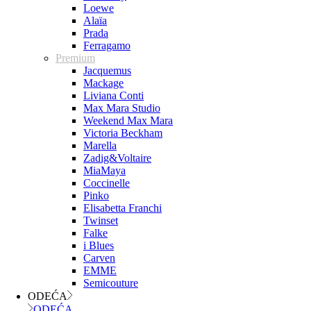
Loewe
Alaïa
Prada
Ferragamo
Premium
Jacquemus
Mackage
Liviana Conti
Max Mara Studio
Weekend Max Mara
Victoria Beckham
Marella
Zadig&Voltaire
MiaMaya
Coccinelle
Pinko
Elisabetta Franchi
Twinset
Falke
i Blues
Carven
EMME
Semicouture
ODEĆA
ODEĆA