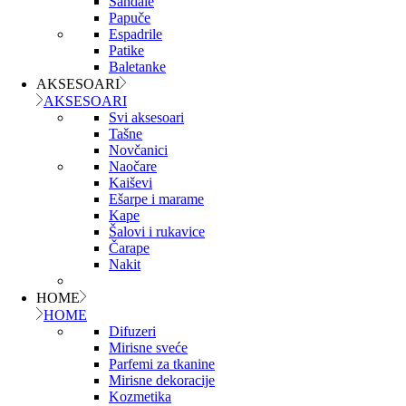
Sandale
Papuče
Espadrile
Patike
Baletanke
AKSESOARI
AKSESOARI
Svi aksesoari
Tašne
Novčanici
Naočare
Kaiševi
Ešarpe i marame
Kape
Šalovi i rukavice
Čarape
Nakit
HOME
HOME
Difuzeri
Mirisne sveće
Parfemi za tkanine
Mirisne dekoracije
Kozmetika