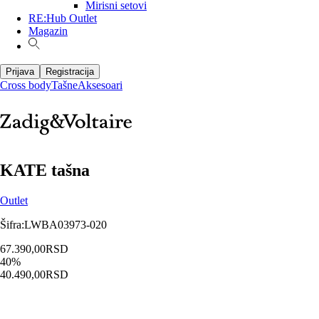
Mirisni setovi
RE:Hub Outlet
Magazin
Prijava
Registracija
Cross body
Tašne
Aksesoari
KATE tašna
Outlet
Šifra
:
LWBA03973-020
67.390,00
RSD
40
%
40.490,00
RSD