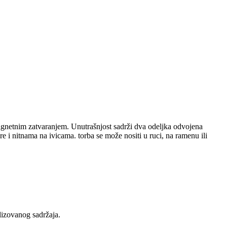
magnetnim zatvaranjem. Unutrašnjost sadrži dva odeljka odvojena
i nitnama na ivicama. torba se može nositi u ruci, na ramenu ili
lizovanog sadržaja.