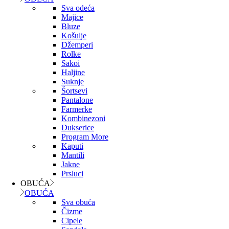
Sva odeća
Majice
Bluze
Košulje
Džemperi
Rolke
Sakoi
Haljine
Suknje
Šortsevi
Pantalone
Farmerke
Kombinezoni
Dukserice
Program More
Kaputi
Mantili
Jakne
Prsluci
OBUĆA
OBUĆA
Sva obuća
Čizme
Cipele