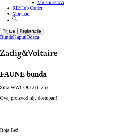
Mirisni setovi
RE:Hub Outlet
Magazin
Prijava
Registracija
Bunde
Kaputi
Odeća
FAUNE bunda
Šifra
:
WWCO01216-253
Ovaj proizvod nije dostupan!
Boja
:
Bež