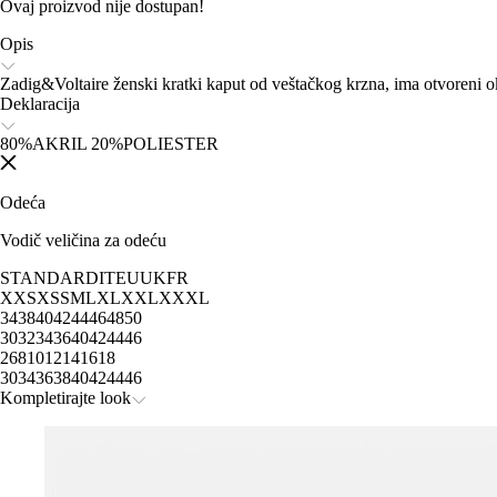
Ovaj proizvod nije dostupan!
Opis
Zadig&Voltaire ženski kratki kaput od veštačkog krzna, ima otvoreni 
Deklaracija
80%AKRIL 20%POLIESTER
Odeća
Vodič veličina za odeću
STANDARD
IT
EU
UK
FR
XXS
XS
S
M
L
XL
XXL
XXXL
34
38
40
42
44
46
48
50
30
32
34
36
40
42
44
46
2
6
8
10
12
14
16
18
30
34
36
38
40
42
44
46
Kompletirajte look