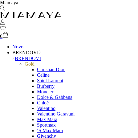
Miamaya
0
Novo
BRENDOVI
BRENDOVI
Gold
Christian Dior
Celine
Saint Laurent
Burberry
Moncler
Dolce & Gabbana
Chloé
Valentino
Valentino Garavani
Max Mara
Sportmax
‘S Max Mara
Givenchy