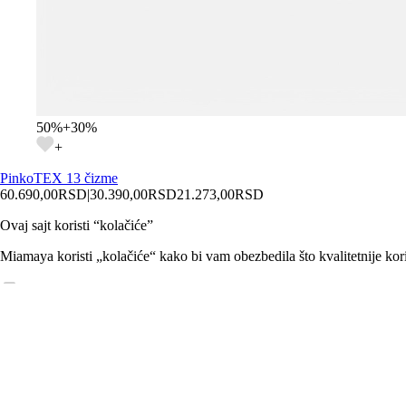
50
%
+
30
%
+
Pinko
TEX 13 čizme
60.690,00
RSD
|
30.390,00
RSD
21.273,00
RSD
Ovaj sajt koristi “kolačiće”
Miamaya koristi „kolačiće“ kako bi vam obezbedila što kvalitetnije kori
Obavezni
Statistika
Marketing
Saznaj više
Dozvoli odabrano
Dozvoli sve