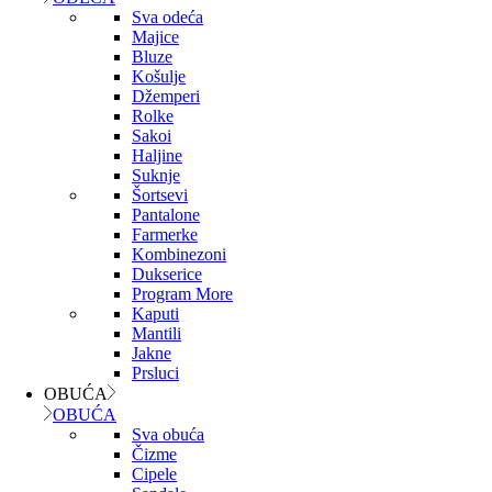
Sva odeća
Majice
Bluze
Košulje
Džemperi
Rolke
Sakoi
Haljine
Suknje
Šortsevi
Pantalone
Farmerke
Kombinezoni
Dukserice
Program More
Kaputi
Mantili
Jakne
Prsluci
OBUĆA
OBUĆA
Sva obuća
Čizme
Cipele