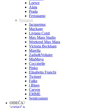
Loewe
Alaïa
Prada
Ferragamo
Premium
Jacquemus
Mackage
Liviana Conti
Max Mara Studio
Weekend Max Mara
Victoria Beckham
Marella
Zadig&Voltaire
MiaMaya
Coccinelle
Pinko
Elisabetta Franchi
Twinset
Falke
i Blues
Carven
EMME
Semicouture
ODEĆA
ODEĆA