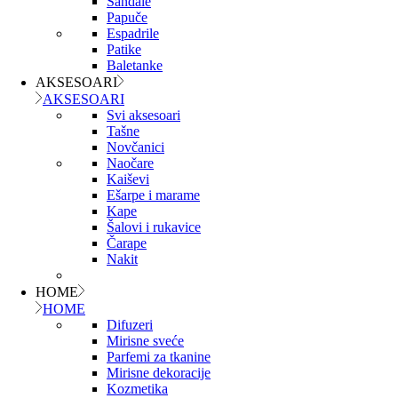
Sandale
Papuče
Espadrile
Patike
Baletanke
AKSESOARI
AKSESOARI
Svi aksesoari
Tašne
Novčanici
Naočare
Kaiševi
Ešarpe i marame
Kape
Šalovi i rukavice
Čarape
Nakit
HOME
HOME
Difuzeri
Mirisne sveće
Parfemi za tkanine
Mirisne dekoracije
Kozmetika