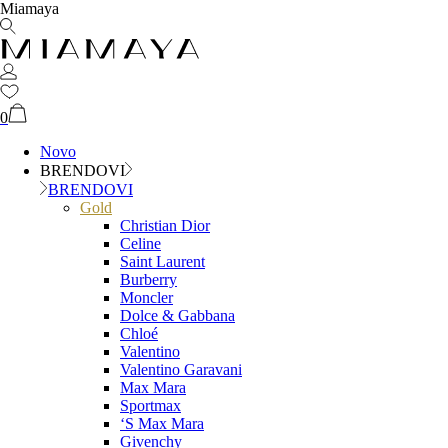
Miamaya
0
Novo
BRENDOVI
BRENDOVI
Gold
Christian Dior
Celine
Saint Laurent
Burberry
Moncler
Dolce & Gabbana
Chloé
Valentino
Valentino Garavani
Max Mara
Sportmax
‘S Max Mara
Givenchy