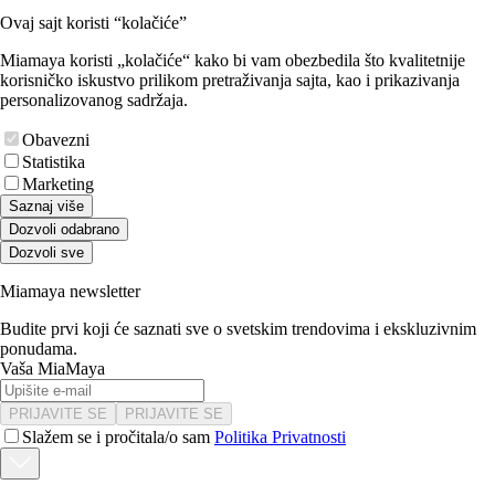
Ovaj sajt koristi “kolačiće”
Miamaya koristi „kolačiće“ kako bi vam obezbedila što kvalitetnije
korisničko iskustvo prilikom pretraživanja sajta, kao i prikazivanja
personalizovanog sadržaja.
Obavezni
Statistika
Marketing
Saznaj više
Dozvoli odabrano
Dozvoli sve
Miamaya newsletter
Budite prvi koji će saznati sve o svetskim trendovima i ekskluzivnim
ponudama.
Vaša MiaMaya
PRIJAVITE SE
PRIJAVITE SE
Slažem se i pročitala/o sam
Politika Privatnosti