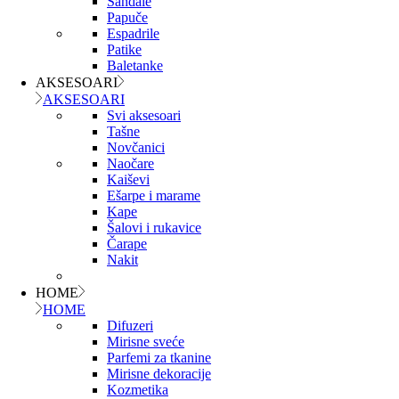
Sandale
Papuče
Espadrile
Patike
Baletanke
AKSESOARI
AKSESOARI
Svi aksesoari
Tašne
Novčanici
Naočare
Kaiševi
Ešarpe i marame
Kape
Šalovi i rukavice
Čarape
Nakit
HOME
HOME
Difuzeri
Mirisne sveće
Parfemi za tkanine
Mirisne dekoracije
Kozmetika