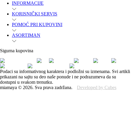
INFORMACIJE
KORISNIČKI SERVIS
POMOĆ PRI KUPOVINI
ASORTIMAN
Sigurna kupovina
Podaci su informativnog karaktera i podložni su izmenama. Svi artikli
prikazani na sajtu su deo naše ponude i ne podrazumeva da su
dostupni u svakom trenutku.
miamaya
©
2026
.
Sva prava zadržana.
Developed by Cubes