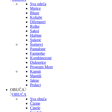
Sva odeća
Majice
Bluze
Košulje
Džemperi
Rolke
Sakoi
Haljine
Suknje
Šortsevi
Pantalone
Farmerke
Kombinezoni
Dukserice
Program More
Kaputi
Mantili
Jakne
Prsluci
OBUĆA
OBUĆA
Sva obuća
Čizme
Cipele