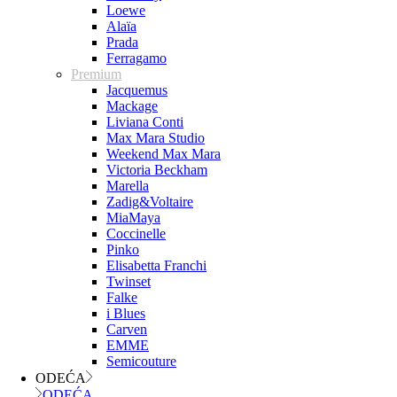
Loewe
Alaïa
Prada
Ferragamo
Premium
Jacquemus
Mackage
Liviana Conti
Max Mara Studio
Weekend Max Mara
Victoria Beckham
Marella
Zadig&Voltaire
MiaMaya
Coccinelle
Pinko
Elisabetta Franchi
Twinset
Falke
i Blues
Carven
EMME
Semicouture
ODEĆA
ODEĆA