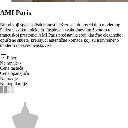
AMI Paris
Brend koji spaja sofisticiranost i ležernost, donoseći duh modernog
Pariza u svaku kolekciju. Inspirisan svakodnevnim životom u
francuskoj prestonici AMI Paris predstavlja spoj klasične elegancije i
opuštene siluete, kreirajući autentične komade koji su istovremeno
moderni i bezvremenski.
više
Filteri
Najnovije
Cena rastuća
Cena opadajuća
Najnovije
Najpopularnije