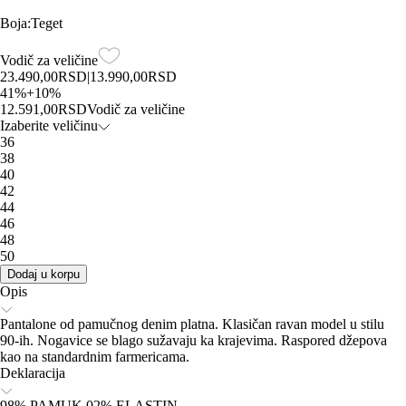
Boja
:
Teget
Vodič za veličine
23.490,00
RSD
|
13.990,00
RSD
41
%
+
10
%
12.591,00
RSD
Vodič za veličine
Izaberite veličinu
36
38
40
42
44
46
48
50
Dodaj u korpu
Opis
Pantalone od pamučnog denim platna. Klasičan ravan model u stilu
90-ih. Nogavice se blago sužavaju ka krajevima. Raspored džepova
kao na standardnim farmericama.
Deklaracija
98% PAMUK 02% ELASTIN