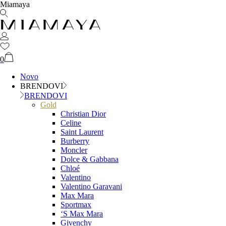
Miamaya
0
Novo
BRENDOVI
BRENDOVI
Gold
Christian Dior
Celine
Saint Laurent
Burberry
Moncler
Dolce & Gabbana
Chloé
Valentino
Valentino Garavani
Max Mara
Sportmax
‘S Max Mara
Givenchy