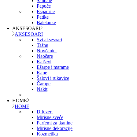
Sandale
Papuče
Espadrile
Patike
Baletanke
AKSESOARI
AKSESOARI
Svi aksesoari
Tašne
Novčanici
Naočare
Kaiševi
Ešarpe i marame
Kape
Šalovi i rukavice
Čarape
Nakit
HOME
HOME
Difuzeri
Mirisne sveće
Parfemi za tkanine
Mirisne dekoracije
Kozmetika