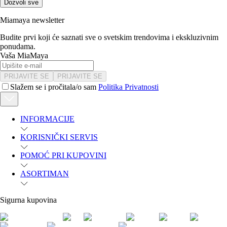
Dozvoli sve
Miamaya newsletter
Budite prvi koji će saznati sve o svetskim trendovima i ekskluzivnim
ponudama.
Vaša MiaMaya
PRIJAVITE SE
PRIJAVITE SE
Slažem se i pročitala/o sam
Politika Privatnosti
INFORMACIJE
KORISNIČKI SERVIS
POMOĆ PRI KUPOVINI
ASORTIMAN
Sigurna kupovina