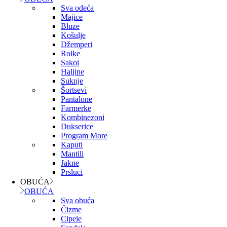
Sva odeća
Majice
Bluze
Košulje
Džemperi
Rolke
Sakoi
Haljine
Suknje
Šortsevi
Pantalone
Farmerke
Kombinezoni
Dukserice
Program More
Kaputi
Mantili
Jakne
Prsluci
OBUĆA
OBUĆA
Sva obuća
Čizme
Cipele