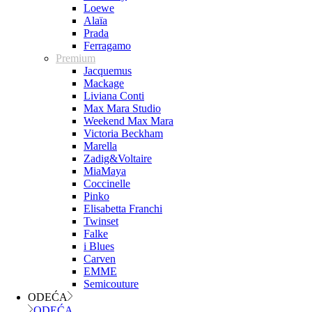
Loewe
Alaïa
Prada
Ferragamo
Premium
Jacquemus
Mackage
Liviana Conti
Max Mara Studio
Weekend Max Mara
Victoria Beckham
Marella
Zadig&Voltaire
MiaMaya
Coccinelle
Pinko
Elisabetta Franchi
Twinset
Falke
i Blues
Carven
EMME
Semicouture
ODEĆA
ODEĆA