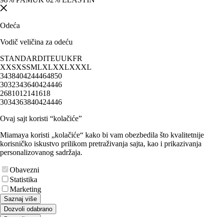
Odeća
Vodič veličina za odeću
STANDARD
IT
EU
UK
FR
XXS
XS
S
M
L
XL
XXL
XXXL
34
38
40
42
44
46
48
50
30
32
34
36
40
42
44
46
2
6
8
10
12
14
16
18
30
34
36
38
40
42
44
46
Ovaj sajt koristi “kolačiće”
Miamaya koristi „kolačiće“ kako bi vam obezbedila što kvalitetnije
korisničko iskustvo prilikom pretraživanja sajta, kao i prikazivanja
personalizovanog sadržaja.
Obavezni
Statistika
Marketing
Saznaj više
Dozvoli odabrano