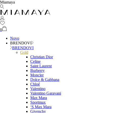
Miamaya
0
Novo
BRENDOVI
BRENDOVI
Gold
Christian Dior
Celine
Saint Laurent
Burberry
Moncler
Dolce & Gabbana
Chloé
Valentino
Valentino Garavani
Max Mara
Sportmax
‘S Max Mara
Givenchy