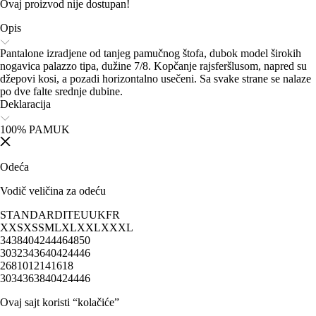
Ovaj proizvod nije dostupan!
Opis
Pantalone izradjene od tanjeg pamučnog štofa, dubok model širokih
nogavica palazzo tipa, dužine 7/8. Kopčanje rajsferšlusom, napred su
džepovi kosi, a pozadi horizontalno usečeni. Sa svake strane se nalaze
po dve falte srednje dubine.
Deklaracija
100% PAMUK
Odeća
Vodič veličina za odeću
STANDARD
IT
EU
UK
FR
XXS
XS
S
M
L
XL
XXL
XXXL
34
38
40
42
44
46
48
50
30
32
34
36
40
42
44
46
2
6
8
10
12
14
16
18
30
34
36
38
40
42
44
46
Ovaj sajt koristi “kolačiće”