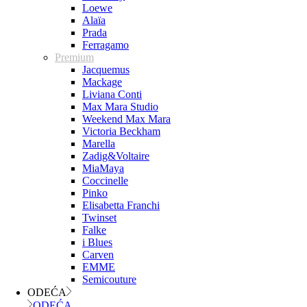
Loewe
Alaïa
Prada
Ferragamo
Premium
Jacquemus
Mackage
Liviana Conti
Max Mara Studio
Weekend Max Mara
Victoria Beckham
Marella
Zadig&Voltaire
MiaMaya
Coccinelle
Pinko
Elisabetta Franchi
Twinset
Falke
i Blues
Carven
EMME
Semicouture
ODEĆA
ODEĆA