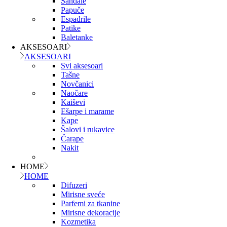
Sandale
Papuče
Espadrile
Patike
Baletanke
AKSESOARI
AKSESOARI
Svi aksesoari
Tašne
Novčanici
Naočare
Kaiševi
Ešarpe i marame
Kape
Šalovi i rukavice
Čarape
Nakit
HOME
HOME
Difuzeri
Mirisne sveće
Parfemi za tkanine
Mirisne dekoracije
Kozmetika