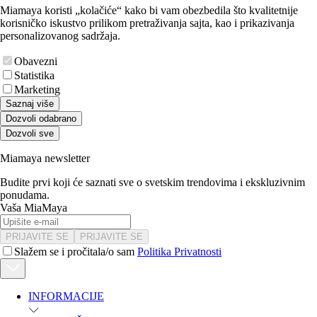
Miamaya koristi „kolačiće“ kako bi vam obezbedila što kvalitetnije
korisničko iskustvo prilikom pretraživanja sajta, kao i prikazivanja
personalizovanog sadržaja.
Obavezni
Statistika
Marketing
Saznaj više
Dozvoli odabrano
Dozvoli sve
Miamaya newsletter
Budite prvi koji će saznati sve o svetskim trendovima i ekskluzivnim
ponudama.
Vaša MiaMaya
PRIJAVITE SE
PRIJAVITE SE
Slažem se i pročitala/o sam
Politika Privatnosti
INFORMACIJE