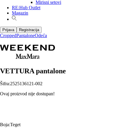
Mirisni setovi
RE:Hub Outlet
Magazin
Prijava
Registracija
Cropped
Pantalone
Odeća
VETTURA pantalone
Šifra
:
2525136121-002
Ovaj proizvod nije dostupan!
Boja
:
Teget