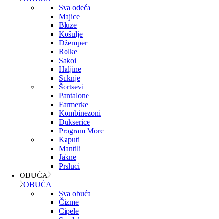
Sva odeća
Majice
Bluze
Košulje
Džemperi
Rolke
Sakoi
Haljine
Suknje
Šortsevi
Pantalone
Farmerke
Kombinezoni
Dukserice
Program More
Kaputi
Mantili
Jakne
Prsluci
OBUĆA
OBUĆA
Sva obuća
Čizme
Cipele