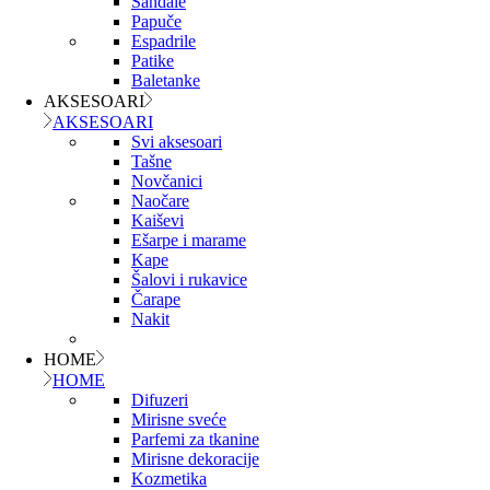
Sandale
Papuče
Espadrile
Patike
Baletanke
AKSESOARI
AKSESOARI
Svi aksesoari
Tašne
Novčanici
Naočare
Kaiševi
Ešarpe i marame
Kape
Šalovi i rukavice
Čarape
Nakit
HOME
HOME
Difuzeri
Mirisne sveće
Parfemi za tkanine
Mirisne dekoracije
Kozmetika