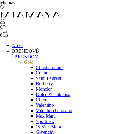
Miamaya
0
Novo
BRENDOVI
BRENDOVI
Gold
Christian Dior
Celine
Saint Laurent
Burberry
Moncler
Dolce & Gabbana
Chloé
Valentino
Valentino Garavani
Max Mara
Sportmax
‘S Max Mara
Givenchy