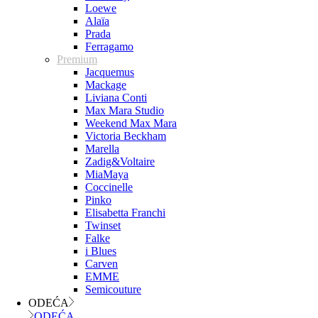
Loewe
Alaïa
Prada
Ferragamo
Premium
Jacquemus
Mackage
Liviana Conti
Max Mara Studio
Weekend Max Mara
Victoria Beckham
Marella
Zadig&Voltaire
MiaMaya
Coccinelle
Pinko
Elisabetta Franchi
Twinset
Falke
i Blues
Carven
EMME
Semicouture
ODEĆA
ODEĆA