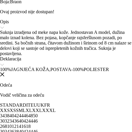
Boja
:
Braon
Ovaj proizvod nije dostupan!
Opis
Suknja izradjena od meke napa kože. Jednostavan A model, dužina
malo iznad kolena. Bez pojasa, kopčanje rajsferšlusom pozadi, po
sredini. Sa bočnih strana, čitavom dužinom i širinom od 8 cm nalaze se
delovi koji se sastoje od isprepletenih kožnih tračica. Suknja je
postavljena.
Deklaracija
100%JAGNJEĆA KOŽA,POSTAVA-100%POLIESTER
Odeća
Vodič veličina za odeću
STANDARD
IT
EU
UK
FR
XXS
XS
S
M
L
XL
XXL
XXXL
34
38
40
42
44
46
48
50
30
32
34
36
40
42
44
46
2
6
8
10
12
14
16
18
30
34
36
38
40
42
44
46