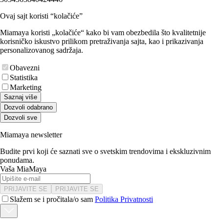
Ovaj sajt koristi “kolačiće”
Miamaya koristi „kolačiće“ kako bi vam obezbedila što kvalitetnije
korisničko iskustvo prilikom pretraživanja sajta, kao i prikazivanja
personalizovanog sadržaja.
Obavezni
Statistika
Marketing
Saznaj više
Dozvoli odabrano
Dozvoli sve
Miamaya newsletter
Budite prvi koji će saznati sve o svetskim trendovima i ekskluzivnim
ponudama.
Vaša MiaMaya
PRIJAVITE SE
PRIJAVITE SE
Slažem se i pročitala/o sam
Politika Privatnosti