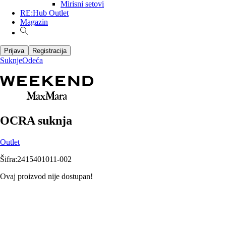
Mirisni setovi
RE:Hub Outlet
Magazin
Prijava
Registracija
Suknje
Odeća
OCRA suknja
Outlet
Šifra
:
2415401011-002
Ovaj proizvod nije dostupan!