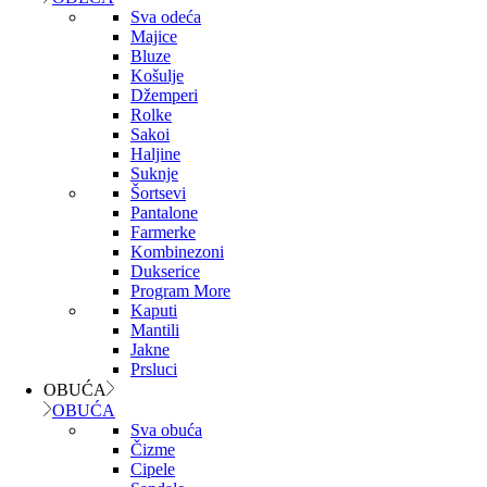
Sva odeća
Majice
Bluze
Košulje
Džemperi
Rolke
Sakoi
Haljine
Suknje
Šortsevi
Pantalone
Farmerke
Kombinezoni
Dukserice
Program More
Kaputi
Mantili
Jakne
Prsluci
OBUĆA
OBUĆA
Sva obuća
Čizme
Cipele