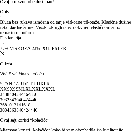
Ovaj proizvod nije dostupan!
Opis
Bluza bez rukava izrađena od tanje viskozne trikotaže. Klasične dužine
i standardne širine. Visoki okrugli izrez uokviren elastičnom sitno-
rebrastom ranflom.
Deklaracija
77% VISKOZA 23% POLIESTER
Odeća
Vodič veličina za odeću
STANDARD
IT
EU
UK
FR
XXS
XS
S
M
L
XL
XXL
XXXL
34
38
40
42
44
46
48
50
30
32
34
36
40
42
44
46
2
6
8
10
12
14
16
18
30
34
36
38
40
42
44
46
Ovaj sajt koristi “kolačiće”
Miamaya koristi „kolačiće“ kako bi vam obezbedila što kvalitetnije