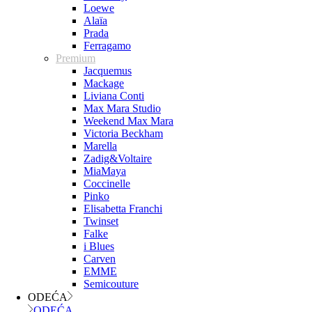
Loewe
Alaïa
Prada
Ferragamo
Premium
Jacquemus
Mackage
Liviana Conti
Max Mara Studio
Weekend Max Mara
Victoria Beckham
Marella
Zadig&Voltaire
MiaMaya
Coccinelle
Pinko
Elisabetta Franchi
Twinset
Falke
i Blues
Carven
EMME
Semicouture
ODEĆA
ODEĆA