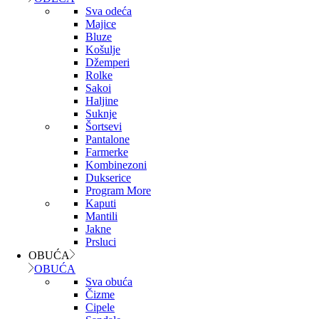
Sva odeća
Majice
Bluze
Košulje
Džemperi
Rolke
Sakoi
Haljine
Suknje
Šortsevi
Pantalone
Farmerke
Kombinezoni
Dukserice
Program More
Kaputi
Mantili
Jakne
Prsluci
OBUĆA
OBUĆA
Sva obuća
Čizme
Cipele