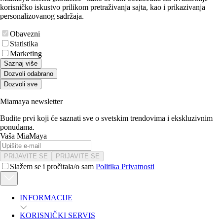
korisničko iskustvo prilikom pretraživanja sajta, kao i prikazivanja
personalizovanog sadržaja.
Obavezni
Statistika
Marketing
Saznaj više
Dozvoli odabrano
Dozvoli sve
Miamaya newsletter
Budite prvi koji će saznati sve o svetskim trendovima i ekskluzivnim
ponudama.
Vaša MiaMaya
PRIJAVITE SE
PRIJAVITE SE
Slažem se i pročitala/o sam
Politika Privatnosti
INFORMACIJE
KORISNIČKI SERVIS