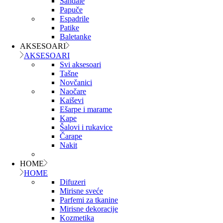
Sandale
Papuče
Espadrile
Patike
Baletanke
AKSESOARI
AKSESOARI
Svi aksesoari
Tašne
Novčanici
Naočare
Kaiševi
Ešarpe i marame
Kape
Šalovi i rukavice
Čarape
Nakit
HOME
HOME
Difuzeri
Mirisne sveće
Parfemi za tkanine
Mirisne dekoracije
Kozmetika