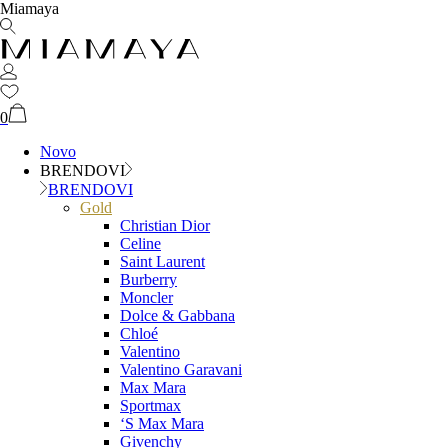
Miamaya
0
Novo
BRENDOVI
BRENDOVI
Gold
Christian Dior
Celine
Saint Laurent
Burberry
Moncler
Dolce & Gabbana
Chloé
Valentino
Valentino Garavani
Max Mara
Sportmax
‘S Max Mara
Givenchy