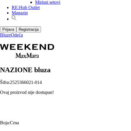
Mirisni setovi
RE:Hub Outlet
Magazin
Prijava
Registracija
Bluze
Odeća
NAZIONE bluza
Šifra
:
2525366021-014
Ovaj proizvod nije dostupan!
Boja
:
Crna