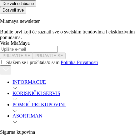
Dozvoli odabrano
Dozvoli sve
Miamaya newsletter
Budite prvi koji će saznati sve o svetskim trendovima i ekskluzivnim
ponudama.
Vaša MiaMaya
PRIJAVITE SE
PRIJAVITE SE
Slažem se i pročitala/o sam
Politika Privatnosti
INFORMACIJE
KORISNIČKI SERVIS
POMOĆ PRI KUPOVINI
ASORTIMAN
Sigurna kupovina