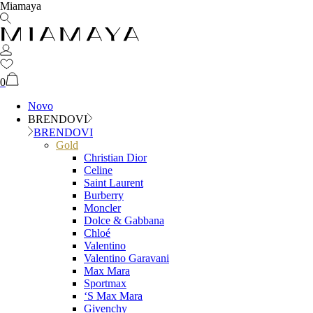
Miamaya
0
Novo
BRENDOVI
BRENDOVI
Gold
Christian Dior
Celine
Saint Laurent
Burberry
Moncler
Dolce & Gabbana
Chloé
Valentino
Valentino Garavani
Max Mara
Sportmax
‘S Max Mara
Givenchy