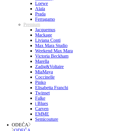
Loewe
Alaïa
Prada
Ferragamo
Premium
Jacquemus
Mackage
Liviana Conti
Max Mara Studio
Weekend Max Mara
Victoria Beckham
Marella
Zadig&Voltaire
MiaMaya
Coccinelle
Pinko
Elisabetta Franchi
Twinset
Falke
i Blues
Carven
EMME
Semicouture
ODEĆA
ODEĆA