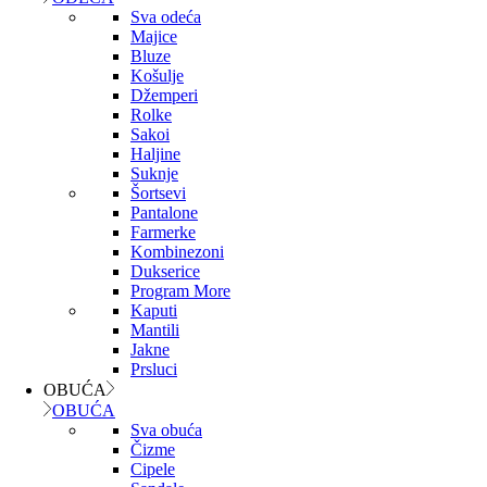
Sva odeća
Majice
Bluze
Košulje
Džemperi
Rolke
Sakoi
Haljine
Suknje
Šortsevi
Pantalone
Farmerke
Kombinezoni
Dukserice
Program More
Kaputi
Mantili
Jakne
Prsluci
OBUĆA
OBUĆA
Sva obuća
Čizme
Cipele