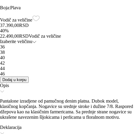
Boja
:
Plava
Vodič za veličine
37.390,00
RSD
40
%
22.490,00
RSD
Vodič za veličine
Izaberite veličinu
36
38
40
42
44
46
Dodaj u korpu
Opis
Pantalone izradjene od pamučnog denim platna. Dubok model,
klasičnog kopčanja. Nogavice su srednje siroke i dužine 7/8. Raspored
džepova kao na klasičnim farmericama. Sa prednje strane nogavice su
ukrašene navezenim šljokicama i perlicama u floralnom motivu.
Deklaracija