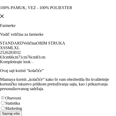
100% PAMUK, VEZ - 100% POLIESTER
Farmerke
Vodič veličina za farmerke
STANDARD
Veličina
OBIM STRUKA
XS
S
M
L
XL
25
26
28
30
32
63cm
66cm
71cm
76cm
81cm
Kompletirajte look
Ovaj sajt koristi “kolačiće”
Miamaya koristi „kolačiće“ kako bi vam obezbedila što kvalitetnije
korisničko iskustvo prilikom pretraživanja sajta, kao i prikazivanja
personalizovanog sadržaja.
Obavezni
Statistika
Marketing
Saznaj više