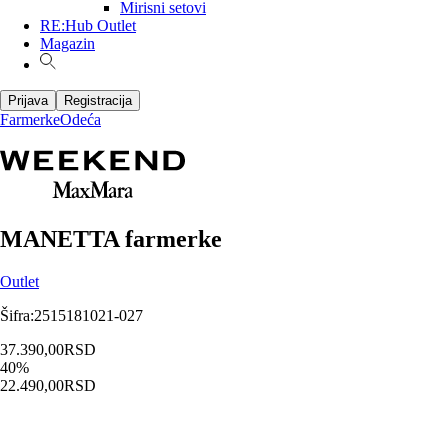
Mirisni setovi
RE:Hub Outlet
Magazin
Prijava
Registracija
Farmerke
Odeća
MANETTA farmerke
Outlet
Šifra
:
2515181021-027
37.390,00
RSD
40
%
22.490,00
RSD