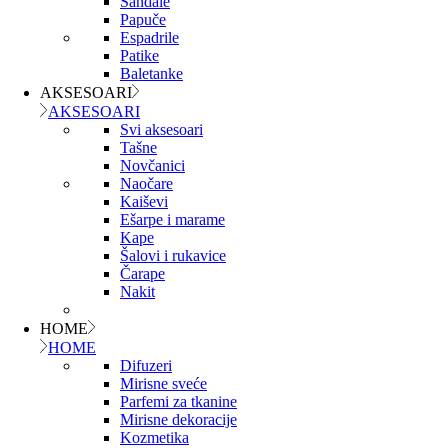
Sandale
Papuče
Espadrile
Patike
Baletanke
AKSESOARI
AKSESOARI
Svi aksesoari
Tašne
Novčanici
Naočare
Kaiševi
Ešarpe i marame
Kape
Šalovi i rukavice
Čarape
Nakit
HOME
HOME
Difuzeri
Mirisne sveće
Parfemi za tkanine
Mirisne dekoracije
Kozmetika