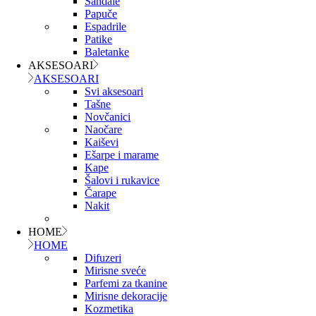
Sandale
Papuče
Espadrile
Patike
Baletanke
AKSESOARI
AKSESOARI
Svi aksesoari
Tašne
Novčanici
Naočare
Kaiševi
Ešarpe i marame
Kape
Šalovi i rukavice
Čarape
Nakit
HOME
HOME
Difuzeri
Mirisne sveće
Parfemi za tkanine
Mirisne dekoracije
Kozmetika