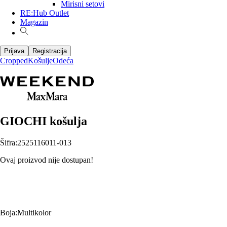
Mirisni setovi
RE:Hub Outlet
Magazin
Prijava
Registracija
Cropped
Košulje
Odeća
GIOCHI košulja
Šifra
:
2525116011-013
Ovaj proizvod nije dostupan!
Boja
:
Multikolor