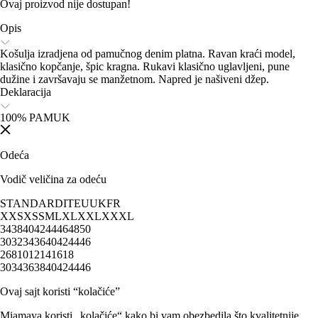
Ovaj proizvod nije dostupan!
Opis
Košulja izradjena od pamučnog denim platna. Ravan kraći model,
klasično kopčanje, špic kragna. Rukavi klasično uglavljeni, pune
dužine i završavaju se manžetnom. Napred je našiveni džep.
Deklaracija
100% PAMUK
Odeća
Vodič veličina za odeću
STANDARD
IT
EU
UK
FR
XXS
XS
S
M
L
XL
XXL
XXXL
34
38
40
42
44
46
48
50
30
32
34
36
40
42
44
46
2
6
8
10
12
14
16
18
30
34
36
38
40
42
44
46
Ovaj sajt koristi “kolačiće”
Miamaya koristi „kolačiće“ kako bi vam obezbedila što kvalitetnije