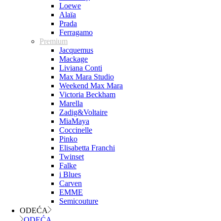
Loewe
Alaïa
Prada
Ferragamo
Premium
Jacquemus
Mackage
Liviana Conti
Max Mara Studio
Weekend Max Mara
Victoria Beckham
Marella
Zadig&Voltaire
MiaMaya
Coccinelle
Pinko
Elisabetta Franchi
Twinset
Falke
i Blues
Carven
EMME
Semicouture
ODEĆA
ODEĆA