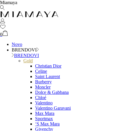
Miamaya
0
Novo
BRENDOVI
BRENDOVI
Gold
Christian Dior
Celine
Saint Laurent
Burberry
Moncler
Dolce & Gabbana
Chloé
Valentino
Valentino Garavani
Max Mara
Sportmax
‘S Max Mara
Givenchy