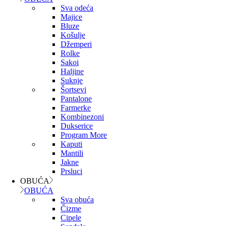
Sva odeća
Majice
Bluze
Košulje
Džemperi
Rolke
Sakoi
Haljine
Suknje
Šortsevi
Pantalone
Farmerke
Kombinezoni
Dukserice
Program More
Kaputi
Mantili
Jakne
Prsluci
OBUĆA
OBUĆA
Sva obuća
Čizme
Cipele