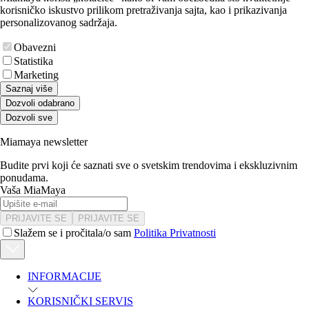
korisničko iskustvo prilikom pretraživanja sajta, kao i prikazivanja
personalizovanog sadržaja.
Obavezni
Statistika
Marketing
Saznaj više
Dozvoli odabrano
Dozvoli sve
Miamaya newsletter
Budite prvi koji će saznati sve o svetskim trendovima i ekskluzivnim
ponudama.
Vaša MiaMaya
PRIJAVITE SE
PRIJAVITE SE
Slažem se i pročitala/o sam
Politika Privatnosti
INFORMACIJE
KORISNIČKI SERVIS