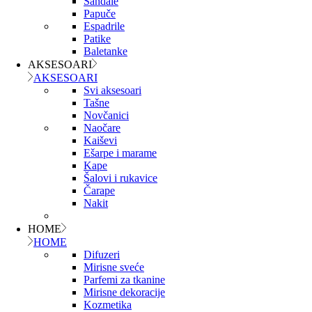
Sandale
Papuče
Espadrile
Patike
Baletanke
AKSESOARI
AKSESOARI
Svi aksesoari
Tašne
Novčanici
Naočare
Kaiševi
Ešarpe i marame
Kape
Šalovi i rukavice
Čarape
Nakit
HOME
HOME
Difuzeri
Mirisne sveće
Parfemi za tkanine
Mirisne dekoracije
Kozmetika