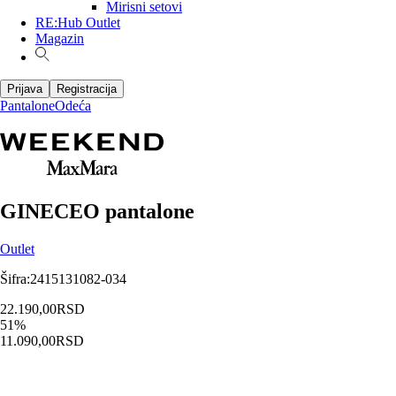
Mirisni setovi
RE:Hub Outlet
Magazin
Prijava
Registracija
Pantalone
Odeća
GINECEO pantalone
Outlet
Šifra
:
2415131082-034
22.190,00
RSD
51
%
11.090,00
RSD