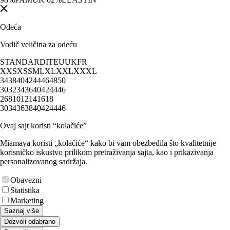
Odeća
Vodič veličina za odeću
STANDARD
IT
EU
UK
FR
XXS
XS
S
M
L
XL
XXL
XXXL
34
38
40
42
44
46
48
50
30
32
34
36
40
42
44
46
2
6
8
10
12
14
16
18
30
34
36
38
40
42
44
46
Ovaj sajt koristi “kolačiće”
Miamaya koristi „kolačiće“ kako bi vam obezbedila što kvalitetnije
korisničko iskustvo prilikom pretraživanja sajta, kao i prikazivanja
personalizovanog sadržaja.
Obavezni
Statistika
Marketing
Saznaj više
Dozvoli odabrano