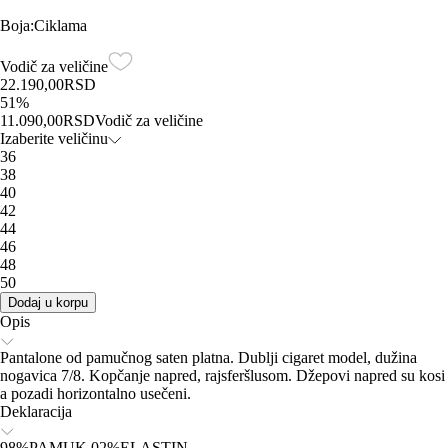
Boja
:
Ciklama
Vodič za veličine
22.190,00
RSD
51
%
11.090,00
RSD
Vodič za veličine
Izaberite veličinu
36
38
40
42
44
46
48
50
Dodaj u korpu
Opis
Pantalone od pamučnog saten platna. Dublji cigaret model, dužina
nogavica 7/8. Kopčanje napred, rajsferšlusom. Džepovi napred su kosi
a pozadi horizontalno usečeni.
Deklaracija
98%PAMUK 02%ELASTIN