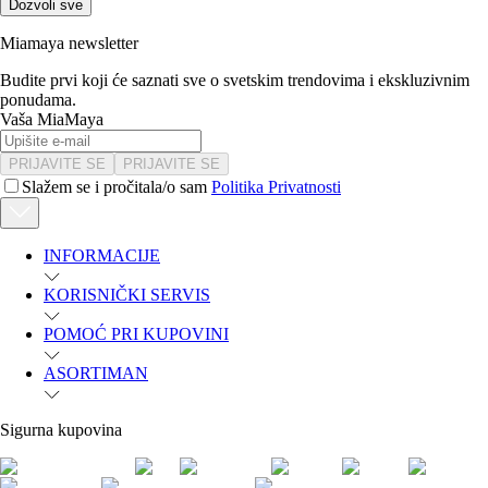
Dozvoli sve
Miamaya newsletter
Budite prvi koji će saznati sve o svetskim trendovima i ekskluzivnim
ponudama.
Vaša MiaMaya
PRIJAVITE SE
PRIJAVITE SE
Slažem se i pročitala/o sam
Politika Privatnosti
INFORMACIJE
KORISNIČKI SERVIS
POMOĆ PRI KUPOVINI
ASORTIMAN
Sigurna kupovina