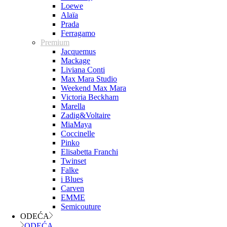
Loewe
Alaïa
Prada
Ferragamo
Premium
Jacquemus
Mackage
Liviana Conti
Max Mara Studio
Weekend Max Mara
Victoria Beckham
Marella
Zadig&Voltaire
MiaMaya
Coccinelle
Pinko
Elisabetta Franchi
Twinset
Falke
i Blues
Carven
EMME
Semicouture
ODEĆA
ODEĆA