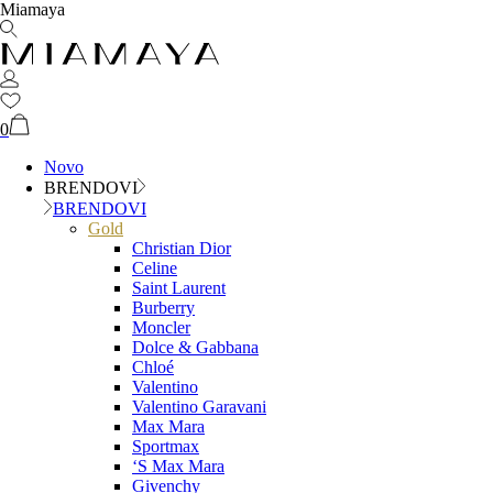
Miamaya
0
Novo
BRENDOVI
BRENDOVI
Gold
Christian Dior
Celine
Saint Laurent
Burberry
Moncler
Dolce & Gabbana
Chloé
Valentino
Valentino Garavani
Max Mara
Sportmax
‘S Max Mara
Givenchy