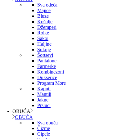
Sva odeća
Majice
Bluze
Košulje
Džemperi
Rolke
Sakoi
Haljine
Suknje
Šortsevi
Pantalone
Farmerke
Kombinezoni
Dukserice
Program More
Kaputi
Mantili
Jakne
Prsluci
OBUĆA
OBUĆA
Sva obuća
Čizme
Cipele