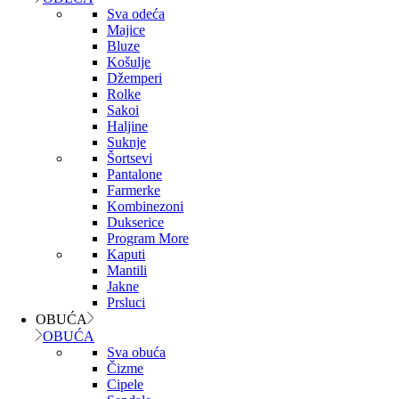
Sva odeća
Majice
Bluze
Košulje
Džemperi
Rolke
Sakoi
Haljine
Suknje
Šortsevi
Pantalone
Farmerke
Kombinezoni
Dukserice
Program More
Kaputi
Mantili
Jakne
Prsluci
OBUĆA
OBUĆA
Sva obuća
Čizme
Cipele