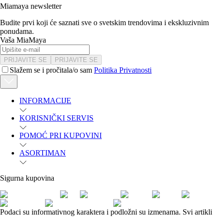
Miamaya newsletter
Budite prvi koji će saznati sve o svetskim trendovima i ekskluzivnim
ponudama.
Vaša MiaMaya
PRIJAVITE SE
PRIJAVITE SE
Slažem se i pročitala/o sam
Politika Privatnosti
INFORMACIJE
KORISNIČKI SERVIS
POMOĆ PRI KUPOVINI
ASORTIMAN
Sigurna kupovina
Podaci su informativnog karaktera i podložni su izmenama. Svi artikli