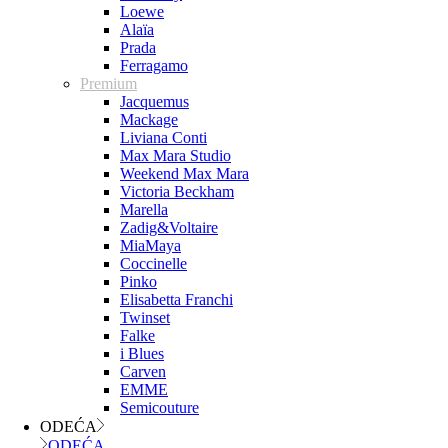
Loewe
Alaïa
Prada
Ferragamo
Premium
Jacquemus
Mackage
Liviana Conti
Max Mara Studio
Weekend Max Mara
Victoria Beckham
Marella
Zadig&Voltaire
MiaMaya
Coccinelle
Pinko
Elisabetta Franchi
Twinset
Falke
i Blues
Carven
EMME
Semicouture
ODEĆA
ODEĆA