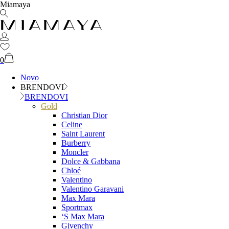
Miamaya
0
Novo
BRENDOVI
BRENDOVI
Gold
Christian Dior
Celine
Saint Laurent
Burberry
Moncler
Dolce & Gabbana
Chloé
Valentino
Valentino Garavani
Max Mara
Sportmax
‘S Max Mara
Givenchy