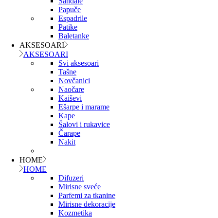
Sandale
Papuče
Espadrile
Patike
Baletanke
AKSESOARI
AKSESOARI
Svi aksesoari
Tašne
Novčanici
Naočare
Kaiševi
Ešarpe i marame
Kape
Šalovi i rukavice
Čarape
Nakit
HOME
HOME
Difuzeri
Mirisne sveće
Parfemi za tkanine
Mirisne dekoracije
Kozmetika