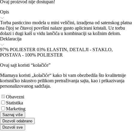
Ovaj proizvod nije dostupan!
Opis
Torba pasticcino modela u mini veličini, izradjena od satenskog platna
na čijoj se čitavoj površini nalaze gusto aplicirani kristali. Uz torbu
dolazi i dugi kaiš u vidu lančića u kombinaciji sa kožnim delom.
Deklaracija
97% POLIESTER 03% ELASTIN, DETALJI - STAKLO,
POSTAVA - 100% POLIESTER
Ovaj sajt koristi “kolačiće”
Miamaya koristi „kolačiće“ kako bi vam obezbedila što kvalitetnije
korisničko iskustvo prilikom pretraživanja sajta, kao i prikazivanja
personalizovanog sadržaja.
Obavezni
Statistika
Marketing
Saznaj više
Dozvoli odabrano
Dozvoli sve