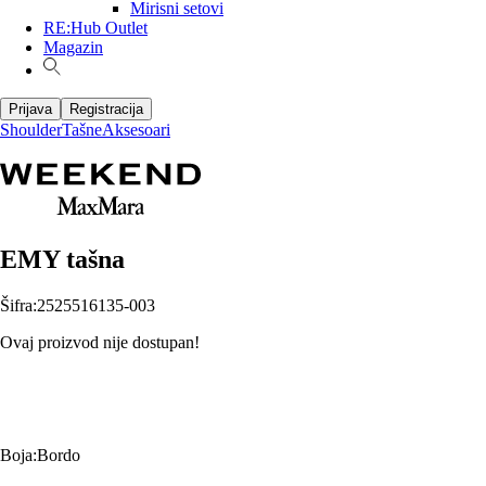
Mirisni setovi
RE:Hub Outlet
Magazin
Prijava
Registracija
Shoulder
Tašne
Aksesoari
EMY tašna
Šifra
:
2525516135-003
Ovaj proizvod nije dostupan!
Boja
:
Bordo