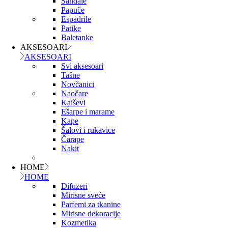
Sandale
Papuče
Espadrile
Patike
Baletanke
AKSESOARI
AKSESOARI
Svi aksesoari
Tašne
Novčanici
Naočare
Kaiševi
Ešarpe i marame
Kape
Šalovi i rukavice
Čarape
Nakit
HOME
HOME
Difuzeri
Mirisne sveće
Parfemi za tkanine
Mirisne dekoracije
Kozmetika