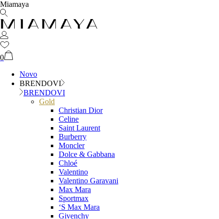
Miamaya
0
Novo
BRENDOVI
BRENDOVI
Gold
Christian Dior
Celine
Saint Laurent
Burberry
Moncler
Dolce & Gabbana
Chloé
Valentino
Valentino Garavani
Max Mara
Sportmax
‘S Max Mara
Givenchy