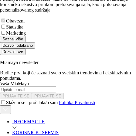
korisničko iskustvo prilikom pretraživanja sajta, kao i prikazivanja
personalizovanog sadržaja.
Obavezni
Statistika
Marketing
Saznaj više
Dozvoli odabrano
Dozvoli sve
Miamaya newsletter
Budite prvi koji će saznati sve o svetskim trendovima i ekskluzivnim
ponudama.
Vaša MiaMaya
PRIJAVITE SE
PRIJAVITE SE
Slažem se i pročitala/o sam
Politika Privatnosti
INFORMACIJE
KORISNIČKI SERVIS