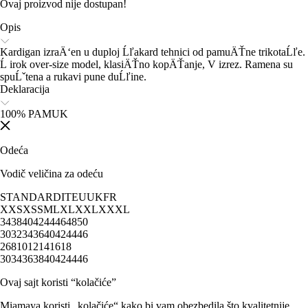
Ovaj proizvod nije dostupan!
Opis
Kardigan izraÄ‘en u duploj Ĺľakard tehnici od pamuÄŤne trikotaĹľe.
Ĺ irok over-size model, klasiÄŤno kopÄŤanje, V izrez. Ramena su
spuĹˇtena a rukavi pune duĹľine.
Deklaracija
100% PAMUK
Odeća
Vodič veličina za odeću
STANDARD
IT
EU
UK
FR
XXS
XS
S
M
L
XL
XXL
XXXL
34
38
40
42
44
46
48
50
30
32
34
36
40
42
44
46
2
6
8
10
12
14
16
18
30
34
36
38
40
42
44
46
Ovaj sajt koristi “kolačiće”
Miamaya koristi „kolačiće“ kako bi vam obezbedila što kvalitetnije