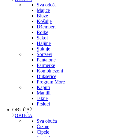
Sva odeća
Majice
Bluze
Košulje
Džemperi
Rolke
Sakoi
Haljine
Suknje
Šortsevi
Pantalone
Farmerke
Kombinezoni
Dukserice
Program More
Kaputi
Mantili
Jakne
Prsluci
OBUĆA
OBUĆA
Sva obuća
Čizme
Cipele