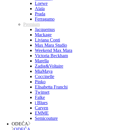
Loewe
Alaïa
Prada
Ferragamo
Premium
Jacquemus
Mackage
Liviana Conti
Max Mara Studio
Weekend Max Mara
Victoria Beckham
Marella
Zadig&Voltaire
MiaMaya
Coccinelle
Pinko
Elisabetta Franchi
Twinset
Falke
i Blues
Carven
EMME
Semicouture
ODEĆA
ODEĆA