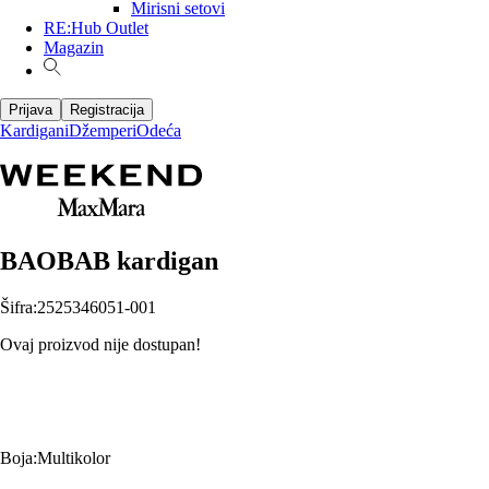
Mirisni setovi
RE:Hub Outlet
Magazin
Prijava
Registracija
Kardigani
Džemperi
Odeća
BAOBAB kardigan
Šifra
:
2525346051-001
Ovaj proizvod nije dostupan!
Boja
:
Multikolor