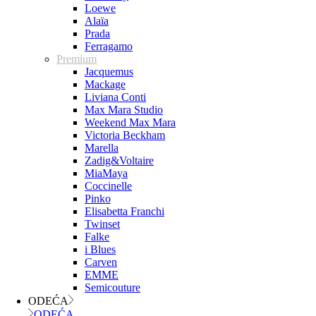
Loewe
Alaïa
Prada
Ferragamo
Premium
Jacquemus
Mackage
Liviana Conti
Max Mara Studio
Weekend Max Mara
Victoria Beckham
Marella
Zadig&Voltaire
MiaMaya
Coccinelle
Pinko
Elisabetta Franchi
Twinset
Falke
i Blues
Carven
EMME
Semicouture
ODEĆA
ODEĆA