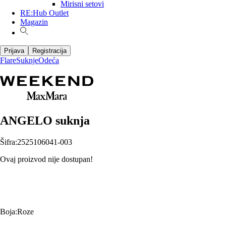
Mirisni setovi
RE:Hub Outlet
Magazin
Prijava
Registracija
Flare
Suknje
Odeća
ANGELO suknja
Šifra
:
2525106041-003
Ovaj proizvod nije dostupan!
Boja
:
Roze