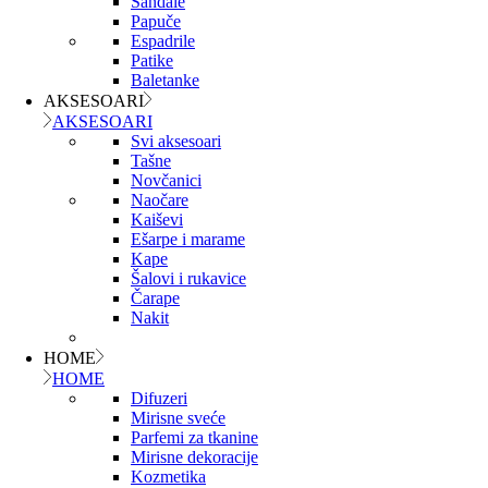
Sandale
Papuče
Espadrile
Patike
Baletanke
AKSESOARI
AKSESOARI
Svi aksesoari
Tašne
Novčanici
Naočare
Kaiševi
Ešarpe i marame
Kape
Šalovi i rukavice
Čarape
Nakit
HOME
HOME
Difuzeri
Mirisne sveće
Parfemi za tkanine
Mirisne dekoracije
Kozmetika