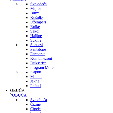
Sva odeća
Majice
Bluze
Košulje
Džemperi
Rolke
Sakoi
Haljine
Suknje
Šortsevi
Pantalone
Farmerke
Kombinezoni
Dukserice
Program More
Kaputi
Mantili
Jakne
Prsluci
OBUĆA
OBUĆA
Sva obuća
Čizme
Cipele