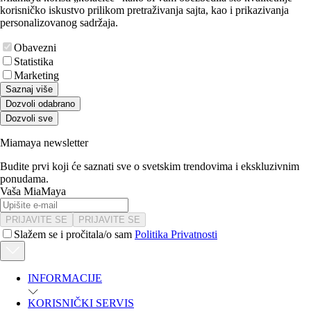
korisničko iskustvo prilikom pretraživanja sajta, kao i prikazivanja
personalizovanog sadržaja.
Obavezni
Statistika
Marketing
Saznaj više
Dozvoli odabrano
Dozvoli sve
Miamaya newsletter
Budite prvi koji će saznati sve o svetskim trendovima i ekskluzivnim
ponudama.
Vaša MiaMaya
PRIJAVITE SE
PRIJAVITE SE
Slažem se i pročitala/o sam
Politika Privatnosti
INFORMACIJE
KORISNIČKI SERVIS