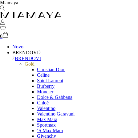
Miamaya
0
Novo
BRENDOVI
BRENDOVI
Gold
Christian Dior
Celine
Saint Laurent
Burberry
Moncler
Dolce & Gabbana
Chloé
Valentino
Valentino Garavani
Max Mara
Sportmax
‘S Max Mara
Givenchy