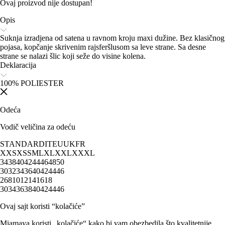
Ovaj proizvod nije dostupan!
Opis
Suknja izradjena od satena u ravnom kroju maxi dužine. Bez klasičnog
pojasa, kopčanje skrivenim rajsferšlusom sa leve strane. Sa desne
strane se nalazi šlic koji seže do visine kolena.
Deklaracija
100% POLIESTER
Odeća
Vodič veličina za odeću
STANDARD
IT
EU
UK
FR
XXS
XS
S
M
L
XL
XXL
XXXL
34
38
40
42
44
46
48
50
30
32
34
36
40
42
44
46
2
6
8
10
12
14
16
18
30
34
36
38
40
42
44
46
Ovaj sajt koristi “kolačiće”
Miamaya koristi „kolačiće“ kako bi vam obezbedila što kvalitetnije