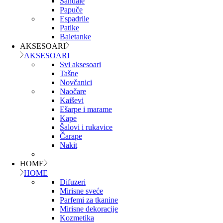
Sandale
Papuče
Espadrile
Patike
Baletanke
AKSESOARI
AKSESOARI
Svi aksesoari
Tašne
Novčanici
Naočare
Kaiševi
Ešarpe i marame
Kape
Šalovi i rukavice
Čarape
Nakit
HOME
HOME
Difuzeri
Mirisne sveće
Parfemi za tkanine
Mirisne dekoracije
Kozmetika