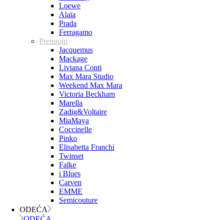
Loewe
Alaïa
Prada
Ferragamo
Premium
Jacquemus
Mackage
Liviana Conti
Max Mara Studio
Weekend Max Mara
Victoria Beckham
Marella
Zadig&Voltaire
MiaMaya
Coccinelle
Pinko
Elisabetta Franchi
Twinset
Falke
i Blues
Carven
EMME
Semicouture
ODEĆA
ODEĆA