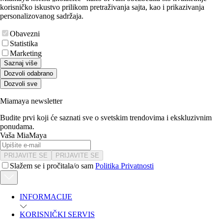
korisničko iskustvo prilikom pretraživanja sajta, kao i prikazivanja
personalizovanog sadržaja.
Obavezni
Statistika
Marketing
Saznaj više
Dozvoli odabrano
Dozvoli sve
Miamaya newsletter
Budite prvi koji će saznati sve o svetskim trendovima i ekskluzivnim
ponudama.
Vaša MiaMaya
PRIJAVITE SE
PRIJAVITE SE
Slažem se i pročitala/o sam
Politika Privatnosti
INFORMACIJE
KORISNIČKI SERVIS