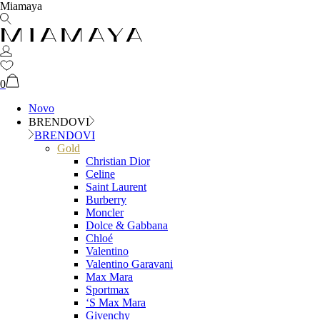
Miamaya
0
Novo
BRENDOVI
BRENDOVI
Gold
Christian Dior
Celine
Saint Laurent
Burberry
Moncler
Dolce & Gabbana
Chloé
Valentino
Valentino Garavani
Max Mara
Sportmax
‘S Max Mara
Givenchy