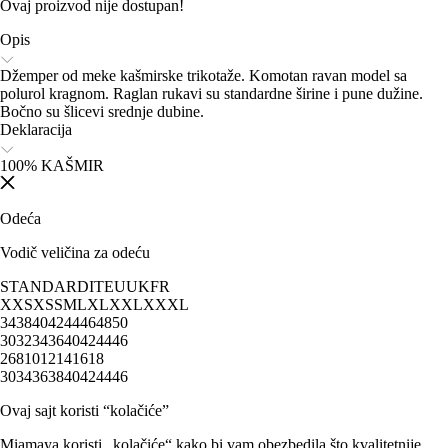
Ovaj proizvod nije dostupan!
Opis
Džemper od meke kašmirske trikotaže. Komotan ravan model sa
polurol kragnom. Raglan rukavi su standardne širine i pune dužine.
Bočno su šlicevi srednje dubine.
Deklaracija
100% KAŠMIR
Odeća
Vodič veličina za odeću
STANDARD
IT
EU
UK
FR
XXS
XS
S
M
L
XL
XXL
XXXL
34
38
40
42
44
46
48
50
30
32
34
36
40
42
44
46
2
6
8
10
12
14
16
18
30
34
36
38
40
42
44
46
Ovaj sajt koristi “kolačiće”
Miamaya koristi „kolačiće“ kako bi vam obezbedila što kvalitetnije