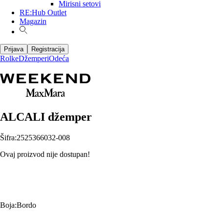
Mirisni setovi
RE:Hub Outlet
Magazin
Prijava
Registracija
Rolke
Džemperi
Odeća
ALCALI džemper
Šifra
:
2525366032-008
Ovaj proizvod nije dostupan!
Boja
:
Bordo