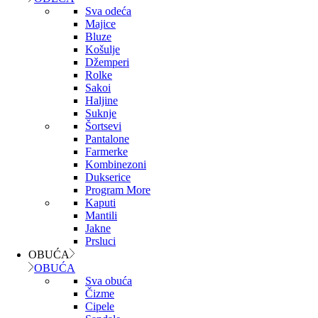
Sva odeća
Majice
Bluze
Košulje
Džemperi
Rolke
Sakoi
Haljine
Suknje
Šortsevi
Pantalone
Farmerke
Kombinezoni
Dukserice
Program More
Kaputi
Mantili
Jakne
Prsluci
OBUĆA
OBUĆA
Sva obuća
Čizme
Cipele