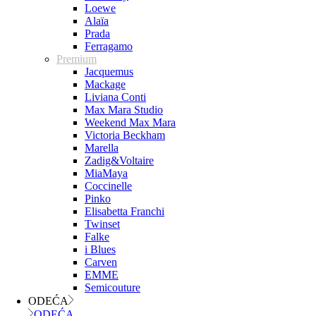
Loewe
Alaïa
Prada
Ferragamo
Premium
Jacquemus
Mackage
Liviana Conti
Max Mara Studio
Weekend Max Mara
Victoria Beckham
Marella
Zadig&Voltaire
MiaMaya
Coccinelle
Pinko
Elisabetta Franchi
Twinset
Falke
i Blues
Carven
EMME
Semicouture
ODEĆA
ODEĆA