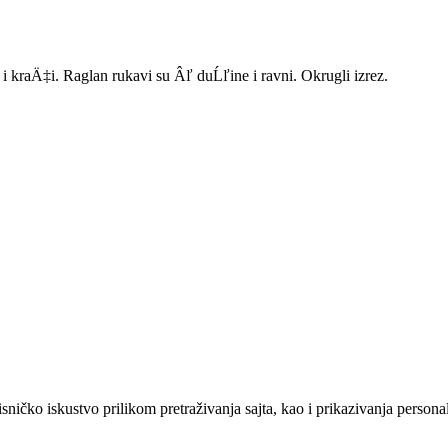
i kraÄ‡i. Raglan rukavi su Âľ duĹľine i ravni. Okrugli izrez.
sničko iskustvo prilikom pretraživanja sajta, kao i prikazivanja persona