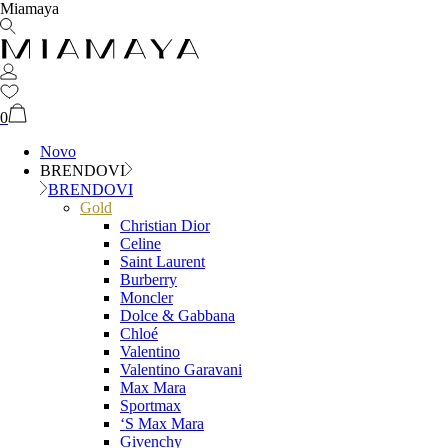
Miamaya
0
Novo
BRENDOVI
BRENDOVI
Gold
Christian Dior
Celine
Saint Laurent
Burberry
Moncler
Dolce & Gabbana
Chloé
Valentino
Valentino Garavani
Max Mara
Sportmax
‘S Max Mara
Givenchy