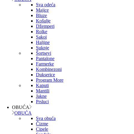
Sva odeća
Majice
Bluze
Košulje
Džemperi
Rolke
Sakoi
Haljine
Suknje
Šortsevi
Pantalone
Farmerke
Kombinezoni
Dukserice
Program More
Kaputi
Mantili
Jakne
Prsluci
OBUĆA
OBUĆA
Sva obuća
Čizme
Cipele