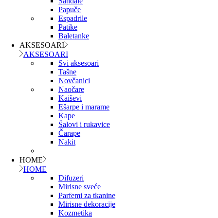
Sandale
Papuče
Espadrile
Patike
Baletanke
AKSESOARI
AKSESOARI
Svi aksesoari
Tašne
Novčanici
Naočare
Kaiševi
Ešarpe i marame
Kape
Šalovi i rukavice
Čarape
Nakit
HOME
HOME
Difuzeri
Mirisne sveće
Parfemi za tkanine
Mirisne dekoracije
Kozmetika