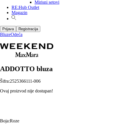
Mirisni setovi
RE:Hub Outlet
Magazin
Prijava
Registracija
Bluze
Odeća
ADDOTTO bluza
Šifra
:
2525366111-006
Ovaj proizvod nije dostupan!
Boja
:
Roze