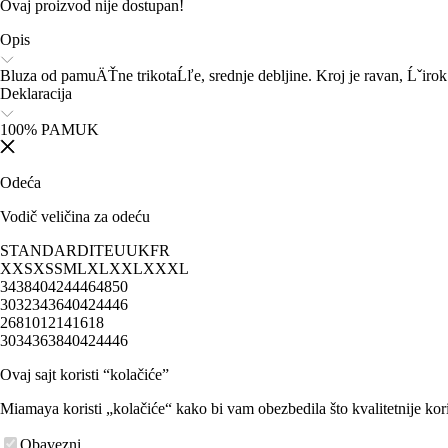
Ovaj proizvod nije dostupan!
Opis
Bluza od pamuÄŤne trikotaĹľe, srednje debljine. Kroj je ravan, Ĺˇirok 
Deklaracija
100% PAMUK
Odeća
Vodič veličina za odeću
STANDARD
IT
EU
UK
FR
XXS
XS
S
M
L
XL
XXL
XXXL
34
38
40
42
44
46
48
50
30
32
34
36
40
42
44
46
2
6
8
10
12
14
16
18
30
34
36
38
40
42
44
46
Ovaj sajt koristi “kolačiće”
Miamaya koristi „kolačiće“ kako bi vam obezbedila što kvalitetnije kori
Obavezni