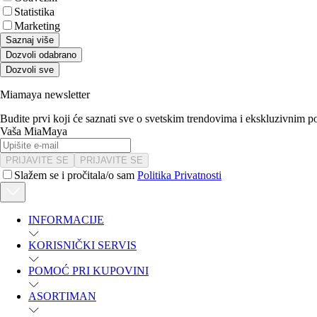
Statistika
Marketing
Saznaj više
Dozvoli odabrano
Dozvoli sve
Miamaya newsletter
Budite prvi koji će saznati sve o svetskim trendovima i ekskluzivnim 
Vaša MiaMaya
PRIJAVITE SE
PRIJAVITE SE
Slažem se i pročitala/o sam
Politika Privatnosti
INFORMACIJE
KORISNIČKI SERVIS
POMOĆ PRI KUPOVINI
ASORTIMAN