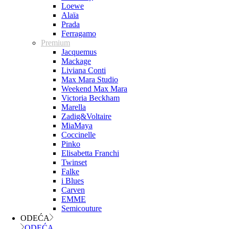
Loewe
Alaïa
Prada
Ferragamo
Premium
Jacquemus
Mackage
Liviana Conti
Max Mara Studio
Weekend Max Mara
Victoria Beckham
Marella
Zadig&Voltaire
MiaMaya
Coccinelle
Pinko
Elisabetta Franchi
Twinset
Falke
i Blues
Carven
EMME
Semicouture
ODEĆA
ODEĆA