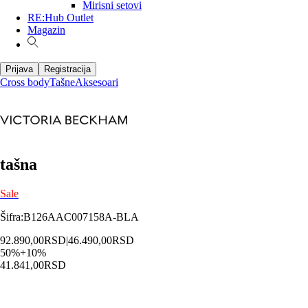
Mirisni setovi
RE:Hub Outlet
Magazin
Prijava
Registracija
Cross body
Tašne
Aksesoari
tašna
Sale
Šifra
:
B126AAC007158A-BLA
92.890,00
RSD
|
46.490,00
RSD
50
%
+
10
%
41.841,00
RSD