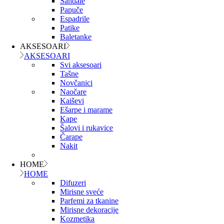
Sandale
Papuče
Espadrile
Patike
Baletanke
AKSESOARI
AKSESOARI
Svi aksesoari
Tašne
Novčanici
Naočare
Kaiševi
Ešarpe i marame
Kape
Šalovi i rukavice
Čarape
Nakit
HOME
HOME
Difuzeri
Mirisne sveće
Parfemi za tkanine
Mirisne dekoracije
Kozmetika