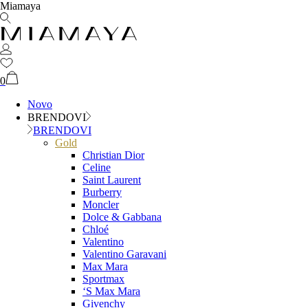
Miamaya
0
Novo
BRENDOVI
BRENDOVI
Gold
Christian Dior
Celine
Saint Laurent
Burberry
Moncler
Dolce & Gabbana
Chloé
Valentino
Valentino Garavani
Max Mara
Sportmax
‘S Max Mara
Givenchy