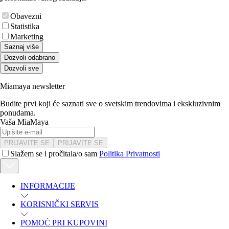
Obavezni
Statistika
Marketing
Saznaj više
Dozvoli odabrano
Dozvoli sve
Miamaya newsletter
Budite prvi koji će saznati sve o svetskim trendovima i ekskluzivnim
ponudama.
Vaša MiaMaya
PRIJAVITE SE
PRIJAVITE SE
Slažem se i pročitala/o sam
Politika Privatnosti
INFORMACIJE
KORISNIČKI SERVIS
POMOĆ PRI KUPOVINI