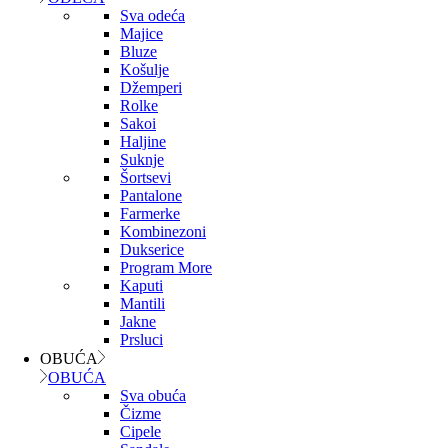
Sva odeća
Majice
Bluze
Košulje
Džemperi
Rolke
Sakoi
Haljine
Suknje
Šortsevi
Pantalone
Farmerke
Kombinezoni
Dukserice
Program More
Kaputi
Mantili
Jakne
Prsluci
OBUĆA
OBUĆA
Sva obuća
Čizme
Cipele