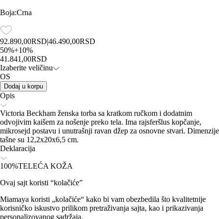
Boja
:
Crna
92.890,00
RSD
|
46.490,00
RSD
50
%
+
10
%
41.841,00
RSD
Izaberite veličinu
OS
Dodaj u korpu
Opis
Victoria Beckham ženska torba sa kratkom ručkom i dodatnim
odvojivim kaišem za nošenje preko tela. Ima rajsferšlus kopčanje,
mikrosejd postavu i unutrašnji ravan džep za osnovne stvari. Dimenzije
tašne su 12,2x20x6,5 cm.
Deklaracija
100%TELEĆA KOŽA
Ovaj sajt koristi “kolačiće”
Miamaya koristi „kolačiće“ kako bi vam obezbedila što kvalitetnije
korisničko iskustvo prilikom pretraživanja sajta, kao i prikazivanja
personalizovanog sadržaja.