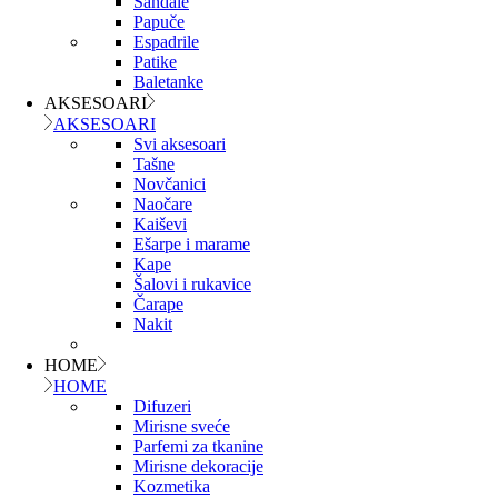
Sandale
Papuče
Espadrile
Patike
Baletanke
AKSESOARI
AKSESOARI
Svi aksesoari
Tašne
Novčanici
Naočare
Kaiševi
Ešarpe i marame
Kape
Šalovi i rukavice
Čarape
Nakit
HOME
HOME
Difuzeri
Mirisne sveće
Parfemi za tkanine
Mirisne dekoracije
Kozmetika