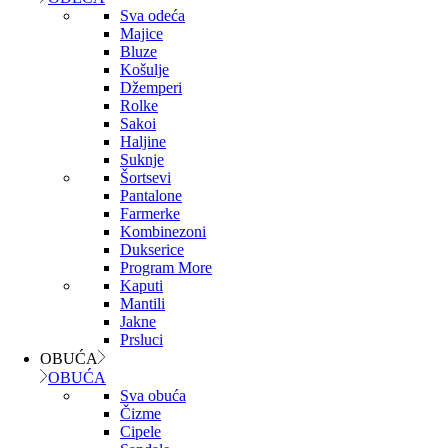
Sva odeća
Majice
Bluze
Košulje
Džemperi
Rolke
Sakoi
Haljine
Suknje
Šortsevi
Pantalone
Farmerke
Kombinezoni
Dukserice
Program More
Kaputi
Mantili
Jakne
Prsluci
OBUĆA
OBUĆA
Sva obuća
Čizme
Cipele