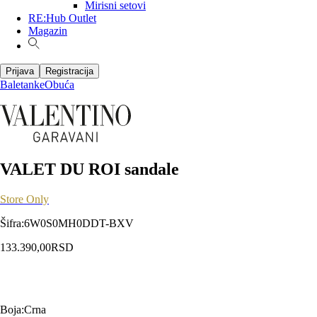
Mirisni setovi
RE:Hub Outlet
Magazin
Prijava
Registracija
Baletanke
Obuća
VALET DU ROI sandale
Store Only
Šifra
:
6W0S0MH0DDT-BXV
133.390,00
RSD
Boja
:
Crna