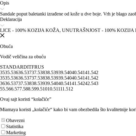
Opis
Sandale poput baletanki izrađene od kože u dve boje. Vrh je blago zao
Deklaracija
LICE - 100% KOZIJA KOŽA, UNUTRAŠNJOST - 100% KOZIJA
Obuća
Vodič veličina za obuću
STANDARD
IT
FR
US
35
35.5
36
36.5
37
37.5
38
38.5
39
39.5
40
40.5
41
41.5
42
35
35.5
36
36.5
37
37.5
38
38.5
39
39.5
40
40.5
41
41.5
42
36
36.5
37
37.5
38
38.5
39
39.5
40
40.5
41
41.5
42
42.5
43
5
5.5
6
6.5
7
7.5
8
8.5
9
9.5
10
10.5
11
11.5
12
Ovaj sajt koristi “kolačiće”
Miamaya koristi „kolačiće“ kako bi vam obezbedila što kvalitetnije kori
Obavezni
Statistika
Marketing