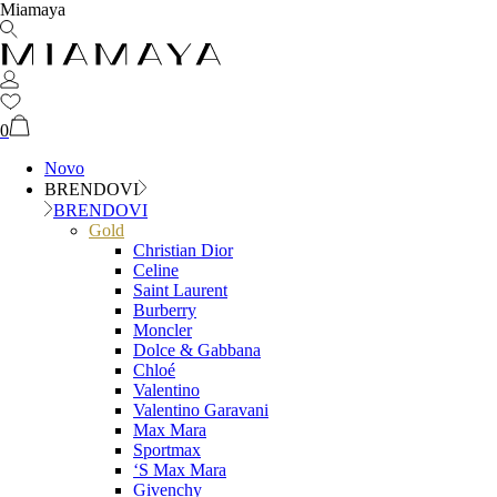
Miamaya
0
Novo
BRENDOVI
BRENDOVI
Gold
Christian Dior
Celine
Saint Laurent
Burberry
Moncler
Dolce & Gabbana
Chloé
Valentino
Valentino Garavani
Max Mara
Sportmax
‘S Max Mara
Givenchy