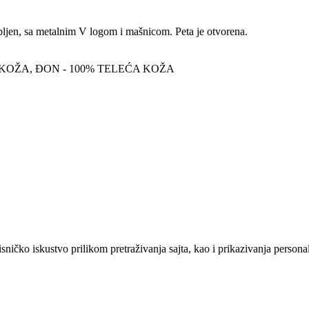
bljen, sa metalnim V logom i mašnicom. Peta je otvorena.
 KOŽA, ĐON - 100% TELEĆA KOŽA
sničko iskustvo prilikom pretraživanja sajta, kao i prikazivanja persona