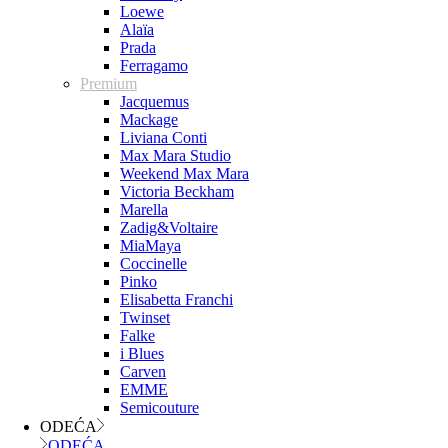
Loewe
Alaïa
Prada
Ferragamo
Premium
Jacquemus
Mackage
Liviana Conti
Max Mara Studio
Weekend Max Mara
Victoria Beckham
Marella
Zadig&Voltaire
MiaMaya
Coccinelle
Pinko
Elisabetta Franchi
Twinset
Falke
i Blues
Carven
EMME
Semicouture
ODEĆA
ODEĆA