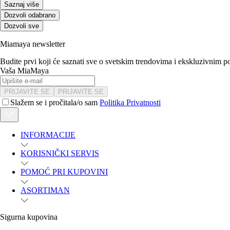
Saznaj više
Dozvoli odabrano
Dozvoli sve
Miamaya newsletter
Budite prvi koji će saznati sve o svetskim trendovima i ekskluzivnim 
Vaša MiaMaya
PRIJAVITE SE
PRIJAVITE SE
Slažem se i pročitala/o sam
Politika Privatnosti
INFORMACIJE
KORISNIČKI SERVIS
POMOĆ PRI KUPOVINI
ASORTIMAN
Sigurna kupovina