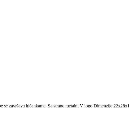
be se završava kićankama. Sa strane metalni V logo.Dimenzije 22x28x