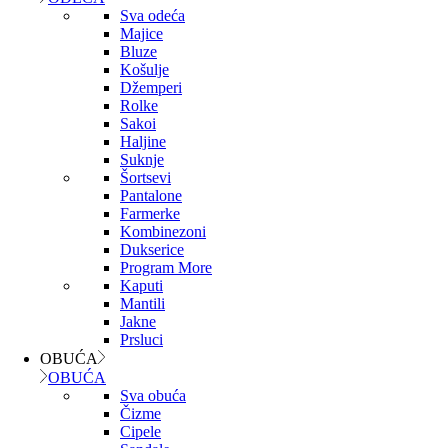
Sva odeća
Majice
Bluze
Košulje
Džemperi
Rolke
Sakoi
Haljine
Suknje
Šortsevi
Pantalone
Farmerke
Kombinezoni
Dukserice
Program More
Kaputi
Mantili
Jakne
Prsluci
OBUĆA
OBUĆA
Sva obuća
Čizme
Cipele