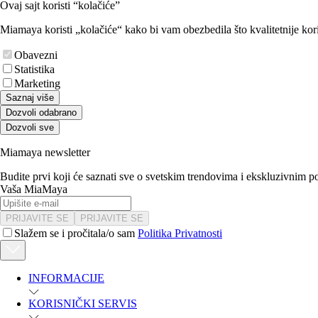
Ovaj sajt koristi “kolačiće”
Miamaya koristi „kolačiće“ kako bi vam obezbedila što kvalitetnije kori
Obavezni
Statistika
Marketing
Saznaj više
Dozvoli odabrano
Dozvoli sve
Miamaya newsletter
Budite prvi koji će saznati sve o svetskim trendovima i ekskluzivnim 
Vaša MiaMaya
PRIJAVITE SE
PRIJAVITE SE
Slažem se i pročitala/o sam
Politika Privatnosti
INFORMACIJE
KORISNIČKI SERVIS