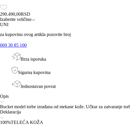
290.490,00
RSD
Izaberite veličinu
UNI
za kupovinu ovog artikla pozovite broj
069 30 85 100
Brza isporuka
Sigurna kupovina
Jednostavan povrat
Opis
Bucket model torbe izrađana od mekane kože. Učkur za zatvaranje tor
Deklaracija
100%TELEĆA KOŽA