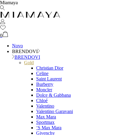
Miamaya
0
Novo
BRENDOVI
BRENDOVI
Gold
Christian Dior
Celine
Saint Laurent
Burberry
Moncler
Dolce & Gabbana
Chloé
Valentino
Valentino Garavani
Max Mara
Sportmax
‘S Max Mara
Givenchy