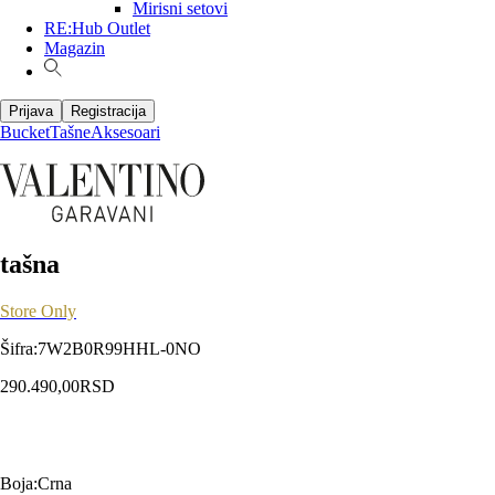
Mirisni setovi
RE:Hub Outlet
Magazin
Prijava
Registracija
Bucket
Tašne
Aksesoari
tašna
Store Only
Šifra
:
7W2B0R99HHL-0NO
290.490,00
RSD
Boja
:
Crna