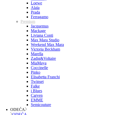
Loewe
Alaïa
Prada
Ferragamo
Premium
Jacquemus
Mackage
Liviana Conti
Max Mara Studio
Weekend Max Mara
Victoria Beckham
Marella
Zadig&Voltaire
MiaMaya
Coccinelle
Pinko
Elisabetta Franchi
Twinset
Falke
i Blues
Carven
EMME
Semicouture
ODEĆA
ODEĆA