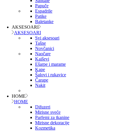
Sandale
Papuče
Espadrile
Patike
Baletanke
AKSESOARI
AKSESOARI
Svi aksesoari
Tašne
Novčanici
Naočare
Kaiševi
Ešarpe i marame
Kape
Šalovi i rukavice
Čarape
Nakit
HOME
HOME
Difuzeri
Mirisne sveće
Parfemi za tkanine
Mirisne dekoracije
Kozmetika