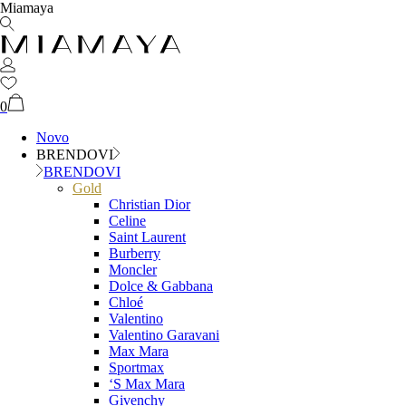
Miamaya
0
Novo
BRENDOVI
BRENDOVI
Gold
Christian Dior
Celine
Saint Laurent
Burberry
Moncler
Dolce & Gabbana
Chloé
Valentino
Valentino Garavani
Max Mara
Sportmax
‘S Max Mara
Givenchy