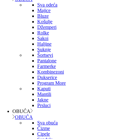
Sva odeća
Majice
Bluze
Košulje
Džemperi
Rolke
Sakoi
Haljine
Suknje
Šortsevi
Pantalone
Farmerke
Kombinezoni
Dukserice
Program More
Kaputi
Mantili
Jakne
Prsluci
OBUĆA
OBUĆA
Sva obuća
Čizme
Cipele