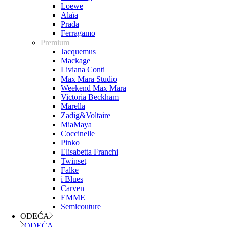
Loewe
Alaïa
Prada
Ferragamo
Premium
Jacquemus
Mackage
Liviana Conti
Max Mara Studio
Weekend Max Mara
Victoria Beckham
Marella
Zadig&Voltaire
MiaMaya
Coccinelle
Pinko
Elisabetta Franchi
Twinset
Falke
i Blues
Carven
EMME
Semicouture
ODEĆA
ODEĆA