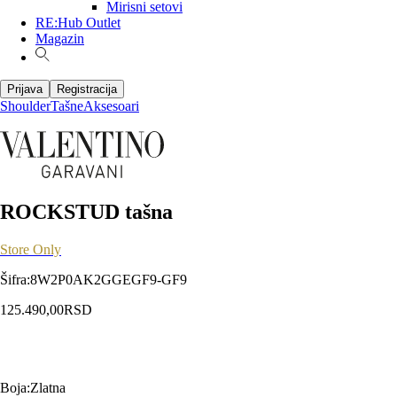
Mirisni setovi
RE:Hub Outlet
Magazin
Prijava
Registracija
Shoulder
Tašne
Aksesoari
ROCKSTUD tašna
Store Only
Šifra
:
8W2P0AK2GGEGF9-GF9
125.490,00
RSD
Boja
:
Zlatna