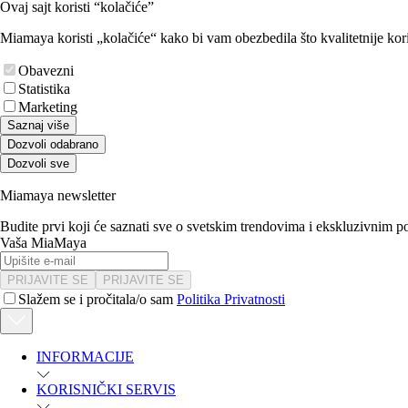
Ovaj sajt koristi “kolačiće”
Miamaya koristi „kolačiće“ kako bi vam obezbedila što kvalitetnije kori
Obavezni
Statistika
Marketing
Saznaj više
Dozvoli odabrano
Dozvoli sve
Miamaya newsletter
Budite prvi koji će saznati sve o svetskim trendovima i ekskluzivnim 
Vaša MiaMaya
PRIJAVITE SE
PRIJAVITE SE
Slažem se i pročitala/o sam
Politika Privatnosti
INFORMACIJE
KORISNIČKI SERVIS