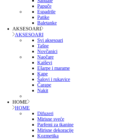
Sandale
Papuče
Espadrile
Patike
Baletanke
AKSESOARI
AKSESOARI
Svi aksesoari
Tašne
Novčanici
Naočare
Kaiševi
Ešarpe i marame
Kape
Šalovi i rukavice
Čarape
Nakit
HOME
HOME
Difuzeri
Mirisne sveće
Parfemi za tkanine
Mirisne dekoracije
Kozmetika