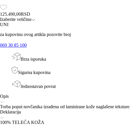
125.490,00
RSD
Izaberite veličinu
UNI
za kupovinu ovog artikla pozovite broj
069 30 85 100
Brza isporuka
Sigurna kupovina
Jednostavan povrat
Opis
Torba poput novčanika izrađena od laminirane kože naglašene teksture.
Deklaracija
100% TELEĆA KOŽA