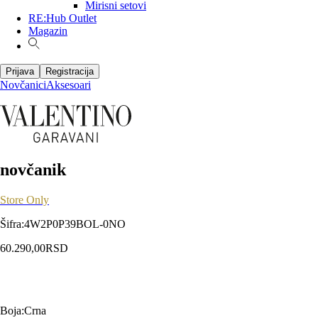
Mirisni setovi
RE:Hub Outlet
Magazin
Prijava
Registracija
Novčanici
Aksesoari
novčanik
Store Only
Šifra
:
4W2P0P39BOL-0NO
60.290,00
RSD
Boja
:
Crna