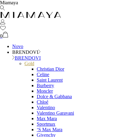
Miamaya
0
Novo
BRENDOVI
BRENDOVI
Gold
Christian Dior
Celine
Saint Laurent
Burberry
Moncler
Dolce & Gabbana
Chloé
Valentino
Valentino Garavani
Max Mara
Sportmax
‘S Max Mara
Givenchy