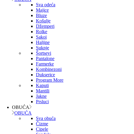
Sva odeća
Majice
Bluze
Košulje
Džemperi
Rolke
Sakoi
Haljine
Suknje
Šortsevi
Pantalone
Farmerke
Kombinezoni
Dukserice
Program More
Kaputi
Mantili
Jakne
Prsluci
OBUĆA
OBUĆA
Sva obuća
Čizme
Cipele