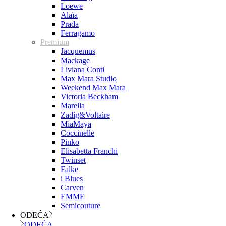
Loewe
Alaïa
Prada
Ferragamo
Premium
Jacquemus
Mackage
Liviana Conti
Max Mara Studio
Weekend Max Mara
Victoria Beckham
Marella
Zadig&Voltaire
MiaMaya
Coccinelle
Pinko
Elisabetta Franchi
Twinset
Falke
i Blues
Carven
EMME
Semicouture
ODEĆA
ODEĆA