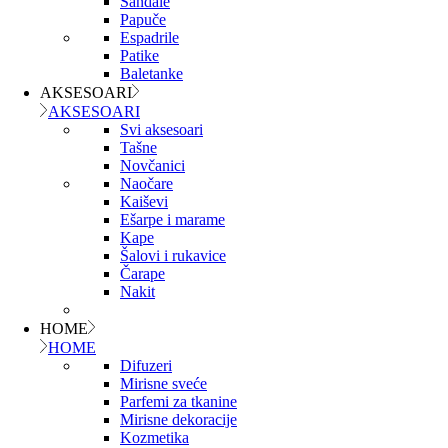
Sandale
Papuče
Espadrile
Patike
Baletanke
AKSESOARI
AKSESOARI
Svi aksesoari
Tašne
Novčanici
Naočare
Kaiševi
Ešarpe i marame
Kape
Šalovi i rukavice
Čarape
Nakit
HOME
HOME
Difuzeri
Mirisne sveće
Parfemi za tkanine
Mirisne dekoracije
Kozmetika