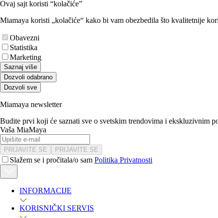
Ovaj sajt koristi “kolačiće”
Miamaya koristi „kolačiće“ kako bi vam obezbedila što kvalitetnije kori
Obavezni
Statistika
Marketing
Saznaj više
Dozvoli odabrano
Dozvoli sve
Miamaya newsletter
Budite prvi koji će saznati sve o svetskim trendovima i ekskluzivnim 
Vaša MiaMaya
PRIJAVITE SE
PRIJAVITE SE
Slažem se i pročitala/o sam
Politika Privatnosti
INFORMACIJE
KORISNIČKI SERVIS