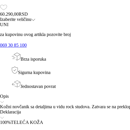
60.290,00
RSD
Izaberite veličinu
UNI
za kupovinu ovog artikla pozovite broj
069 30 85 100
Brza isporuka
Sigurna kupovina
Jednostavan povrat
Opis
Kožni novčanik sa detaljima u vidu rock studova. Zatvara se na prekl
Deklaracija
100%TELEĆA KOŽA