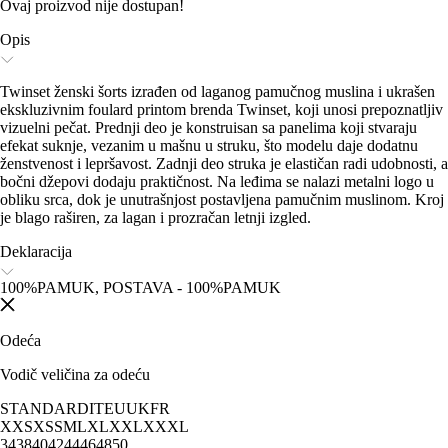
Ovaj proizvod nije dostupan!
Opis
Twinset ženski šorts izrađen od laganog pamučnog muslina i ukrašen
ekskluzivnim foulard printom brenda Twinset, koji unosi prepoznatljiv
vizuelni pečat. Prednji deo je konstruisan sa panelima koji stvaraju
efekat suknje, vezanim u mašnu u struku, što modelu daje dodatnu
ženstvenost i lepršavost. Zadnji deo struka je elastičan radi udobnosti, a
bočni džepovi dodaju praktičnost. Na leđima se nalazi metalni logo u
obliku srca, dok je unutrašnjost postavljena pamučnim muslinom. Kroj
je blago raširen, za lagan i prozračan letnji izgled.
Deklaracija
100%PAMUK, POSTAVA - 100%PAMUK
Odeća
Vodič veličina za odeću
STANDARD
IT
EU
UK
FR
XXS
XS
S
M
L
XL
XXL
XXXL
34
38
40
42
44
46
48
50