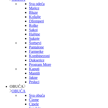
Sva odeća
Majice
Bluze
Košulje
Džemperi
Rolke
Sakoi
Haljine
Suknje
Šortsevi
Pantalone
Farmerke
Kombinezoni
Dukserice
Program More
Kaputi
Mantili
Jakne
Prsluci
OBUĆA
OBUĆA
Sva obuća
Čizme
Cipele