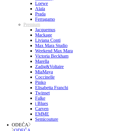
Loewe
Alaïa
Prada
Ferragamo
Premium
Jacquemus
Mackage
Liviana Conti
Max Mara Studio
Weekend Max Mara
Victoria Beckham
Marella
Zadig&Voltaire
MiaMaya
Coccinelle
Pinko
Elisabetta Franchi
Twinset
Falke
i Blues
Carven
EMME
Semicouture
ODEĆA
ODEĆA