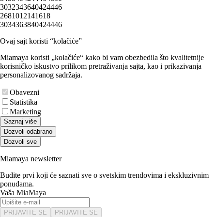
30
32
34
36
40
42
44
46
2
6
8
10
12
14
16
18
30
34
36
38
40
42
44
46
Ovaj sajt koristi “kolačiće”
Miamaya koristi „kolačiće“ kako bi vam obezbedila što kvalitetnije
korisničko iskustvo prilikom pretraživanja sajta, kao i prikazivanja
personalizovanog sadržaja.
Obavezni
Statistika
Marketing
Saznaj više
Dozvoli odabrano
Dozvoli sve
Miamaya newsletter
Budite prvi koji će saznati sve o svetskim trendovima i ekskluzivnim
ponudama.
Vaša MiaMaya
PRIJAVITE SE
PRIJAVITE SE