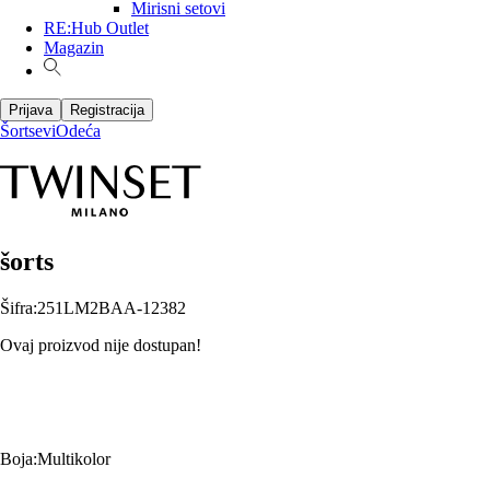
Mirisni setovi
RE:Hub Outlet
Magazin
Prijava
Registracija
Šortsevi
Odeća
šorts
Šifra
:
251LM2BAA-12382
Ovaj proizvod nije dostupan!
Boja
:
Multikolor