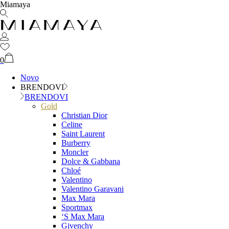
Miamaya
0
Novo
BRENDOVI
BRENDOVI
Gold
Christian Dior
Celine
Saint Laurent
Burberry
Moncler
Dolce & Gabbana
Chloé
Valentino
Valentino Garavani
Max Mara
Sportmax
‘S Max Mara
Givenchy