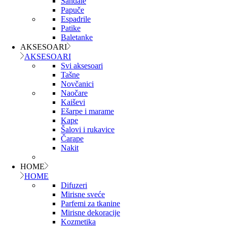
Sandale
Papuče
Espadrile
Patike
Baletanke
AKSESOARI
AKSESOARI
Svi aksesoari
Tašne
Novčanici
Naočare
Kaiševi
Ešarpe i marame
Kape
Šalovi i rukavice
Čarape
Nakit
HOME
HOME
Difuzeri
Mirisne sveće
Parfemi za tkanine
Mirisne dekoracije
Kozmetika