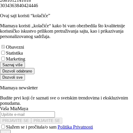
2
6
8
10
12
14
16
18
30
34
36
38
40
42
44
46
Ovaj sajt koristi “kolačiće”
Miamaya koristi „kolačiće“ kako bi vam obezbedila što kvalitetnije
korisničko iskustvo prilikom pretraživanja sajta, kao i prikazivanja
personalizovanog sadržaja.
Obavezni
Statistika
Marketing
Saznaj više
Dozvoli odabrano
Dozvoli sve
Miamaya newsletter
Budite prvi koji će saznati sve o svetskim trendovima i ekskluzivnim
ponudama.
Vaša MiaMaya
PRIJAVITE SE
PRIJAVITE SE
Slažem se i pročitala/o sam
Politika Privatnosti