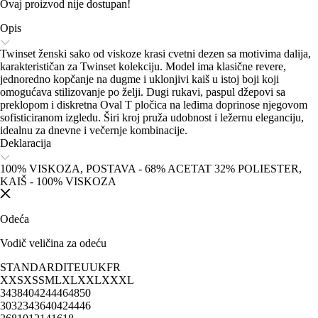
Ovaj proizvod nije dostupan!
Opis
Twinset ženski sako od viskoze krasi cvetni dezen sa motivima dalija,
karakterističan za Twinset kolekciju. Model ima klasične revere,
jednoredno kopčanje na dugme i uklonjivi kaiš u istoj boji koji
omogućava stilizovanje po želji. Dugi rukavi, paspul džepovi sa
preklopom i diskretna Oval T pločica na leđima doprinose njegovom
sofisticiranom izgledu. Širi kroj pruža udobnost i ležernu eleganciju,
idealnu za dnevne i večernje kombinacije.
Deklaracija
100% VISKOZA, POSTAVA - 68% ACETAT 32% POLIESTER,
KAIŠ - 100% VISKOZA
Odeća
Vodič veličina za odeću
STANDARD
IT
EU
UK
FR
XXS
XS
S
M
L
XL
XXL
XXXL
34
38
40
42
44
46
48
50
30
32
34
36
40
42
44
46