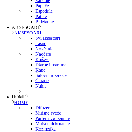
Sandale
Papuče
Espadrile
Patike
Baletanke
AKSESOARI
AKSESOARI
Svi aksesoari
Tašne
Novčanici
Naočare
Kaiševi
Ešarpe i marame
Kape
Šalovi i rukavice
Čarape
Nakit
HOME
HOME
Difuzeri
Mirisne sveće
Parfemi za tkanine
Mirisne dekoracije
Kozmetika