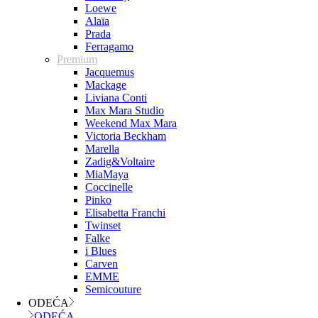
Loewe
Alaïa
Prada
Ferragamo
Premium
Jacquemus
Mackage
Liviana Conti
Max Mara Studio
Weekend Max Mara
Victoria Beckham
Marella
Zadig&Voltaire
MiaMaya
Coccinelle
Pinko
Elisabetta Franchi
Twinset
Falke
i Blues
Carven
EMME
Semicouture
ODEĆA
ODEĆA