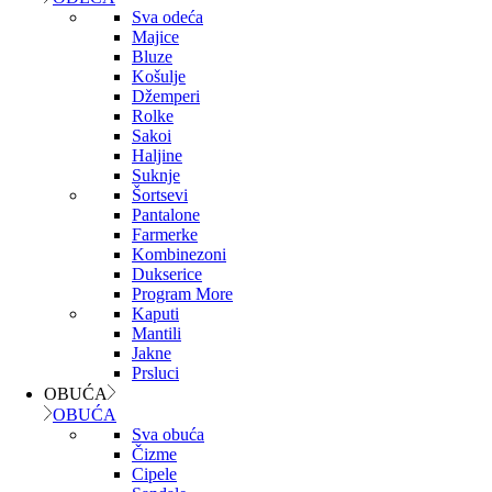
Sva odeća
Majice
Bluze
Košulje
Džemperi
Rolke
Sakoi
Haljine
Suknje
Šortsevi
Pantalone
Farmerke
Kombinezoni
Dukserice
Program More
Kaputi
Mantili
Jakne
Prsluci
OBUĆA
OBUĆA
Sva obuća
Čizme
Cipele