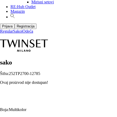
Mirisni setovi
RE:Hub Outlet
Magazin
Prijava
Registracija
Regular
Sakoi
Odeća
sako
Šifra
:
252TP2700-12785
Ovaj proizvod nije dostupan!
Boja
:
Multikolor