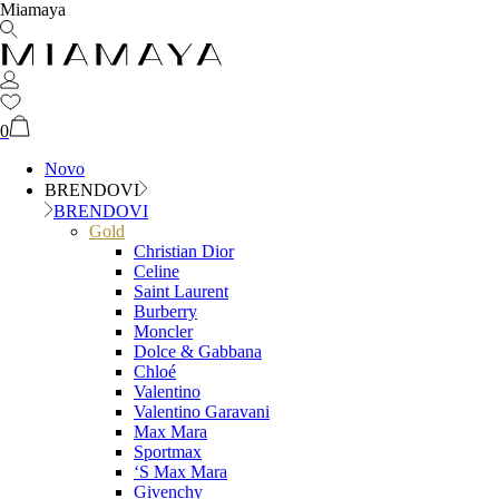
Miamaya
0
Novo
BRENDOVI
BRENDOVI
Gold
Christian Dior
Celine
Saint Laurent
Burberry
Moncler
Dolce & Gabbana
Chloé
Valentino
Valentino Garavani
Max Mara
Sportmax
‘S Max Mara
Givenchy